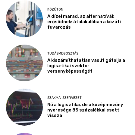
KÖZÚTON
A dízel marad, az alternatívák
erősödnek: átalakulóban a közúti
fuvarozás
TUDÁSMEGOSZTÁS
A kiszámíthatatlan vasút gátolja a
logisztikai szektor
versenyképességét
SZAKMAI SZERVEZET
Nő a logisztika, de a középmezőny
nyeresége 85 százalékkal esett
vissza