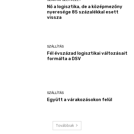
Nő a logisztika, de a középmezőny
nyeresége 85 százalékkal esett
vissza
SZÁLLÍTÁS
Fél évszázad logisztikai változásait
formálta a DSV
SZÁLLÍTÁS
Együtt a várakozásokon felül
Továbbiak