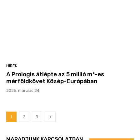
HÍREK
A Prologis átlépte az 5 millió m²-es
mérföldkövet Közép-Európában
2025. március 24.
1
2
3
MARADJUNK KAPCSOLATBAN