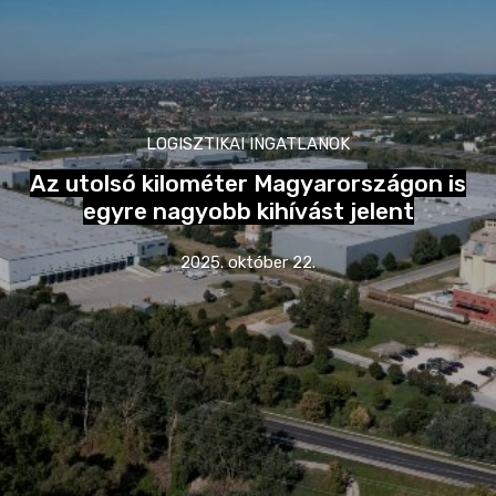
LOGISZTIKAI INGATLANOK
Az utolsó kilométer Magyarországon is
egyre nagyobb kihívást jelent
2025. október 22.