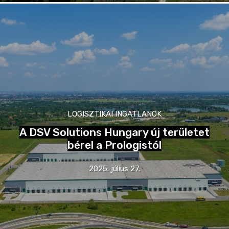
LOGISZTIKAI INGATLANOK
A DSV Solutions Hungary új területet
bérel a Prologistól
2025. július 27.