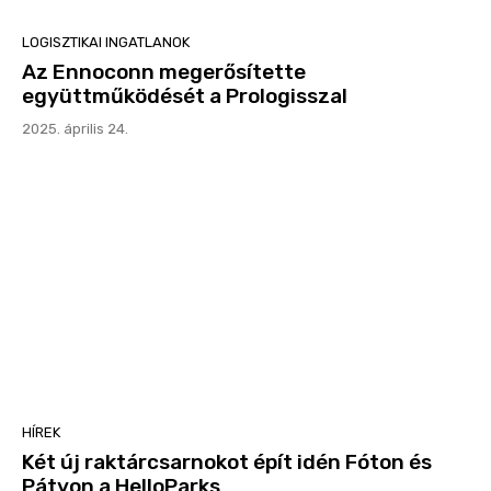
LOGISZTIKAI INGATLANOK
Az Ennoconn megerősítette
együttműködését a Prologisszal
2025. április 24.
HÍREK
Két új raktárcsarnokot épít idén Fóton és
Pátyon a HelloParks