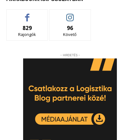
829
96
Rajongók
Követő
- HIRDETÉS -