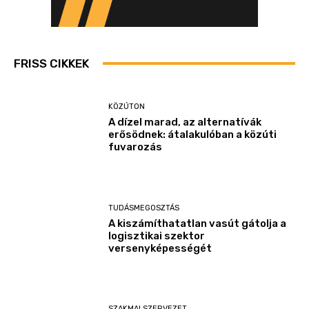
FRISS CIKKEK
KÖZÚTON
A dízel marad, az alternatívák
erősödnek: átalakulóban a közúti
fuvarozás
TUDÁSMEGOSZTÁS
A kiszámíthatatlan vasút gátolja a
logisztikai szektor
versenyképességét
SZAKMAI SZERVEZET