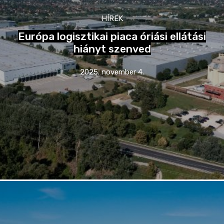
HÍREK
Európa logisztikai piaca óriási ellátási
hiányt szenved
2025. november 4.