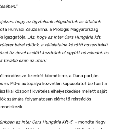
tésében.
”
elzés, hogy az ügyfeleink elégedettek az általunk
dta Hunyadi Zsuzsanna, a Prologis Magyarország
s igazgatója. „
Az, hogy az Inter Cars Hungária Kft.
rületet bérel tőlünk, a vállalataink közötti hosszútávú
el tíz évvel ezelőtt kezdtünk el együtt növekedni, és
nk tovább ezen az úton.
”
ól mindössze tizenkét kilométerre, a Duna partján
os és M0-s autópálya közvetlen kapcsolatot biztosít a
sztikai központ kivételes elhelyezkedése mellett saját
lalók számára folyamatosan elérhető rekreációs
 rendelkezik.
nkben az Inter Cars Hungária Kft-t
” – mondta Nagy