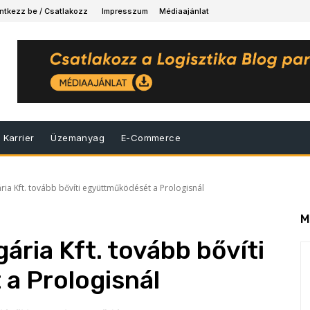
ntkezz be / Csatlakozz
Impresszum
Médiaajánlat
Karrier
Üzemanyag
E-Commerce
ria Kft. tovább bővíti együttműködését a Prologisnál
M
ária Kft. tovább bővíti
a Prologisnál