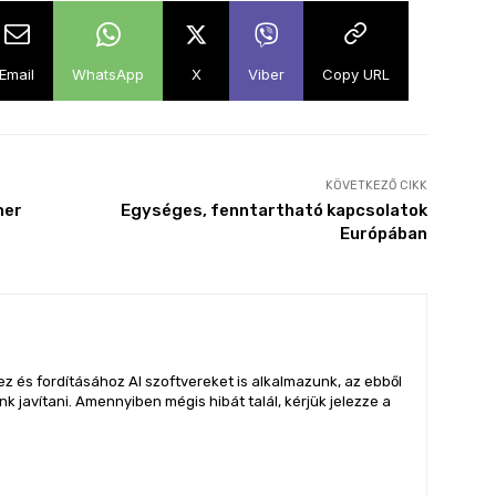
Email
WhatsApp
X
Viber
Copy URL
KÖVETKEZŐ CIKK
ner
Egységes, fenntartható kapcsolatok
Európában
z és fordításához AI szoftvereket is alkalmazunk, az ebből
 javítani. Amennyiben mégis hibát talál, kérjük jelezze a