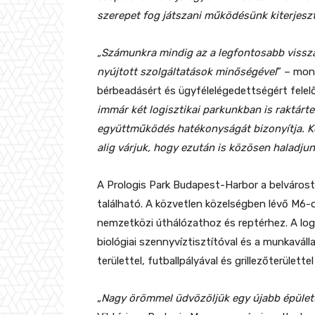
szerepet fog játszani működésünk kiterjesz
„Számunkra mindig az a legfontosabb visszaj
nyújtott szolgáltatások minőségével
” – mon
bérbeadásért és ügyfélelégedettségért felelő
immár két logisztikai parkunkban is raktárte
együttműködés hatékonyságát bizonyítja. Köz
alig várjuk, hogy ezután is közösen haladju
A Prologis Park Budapest-Harbor a belvárost
található. A közvetlen közelségben lévő M6-
nemzetközi úthálózathoz és reptérhez. A logi
biológiai szennyvíztisztítóval és a munkavál
területtel, futballpályával és grillezőterülettel
„
Nagy örömmel üdvözöljük egy újabb épületü