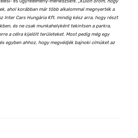
zelési- és ügyfélélmény-menedzsere. „
Külön öröm, hogy
ek, ahol korábban már több alkalommal megnyerték a
z Inter Cars Hungária Kft. mindig kész arra, hogy részt
ben, és ne csak munkahelyként tekintsen a parkra,
re a célra kijelölt területeket. Most pedig még egy
– és egyben ahhoz, hogy megvédjék bajnoki címüket az