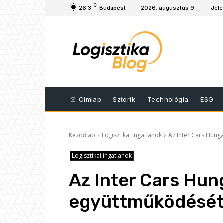
C
26.3
Budapest
2026. augusztus 9.
Jele
Címlap
Sztorik
Technológia
ESG
Kezdőlap
Logisztikai ingatlanok
Az Inter Cars Hungá
Logisztikai ingatlanok
Az Inter Cars Hung
együttműködését 