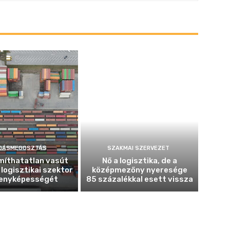
DÁSMEGOSZTÁS
SZAKMAI SZERVEZET
míthatatlan vasút
Nő a logisztika, de a
 logisztikai szektor
középmezőny nyeresége
enyképességét
85 százalékkal esett vissza