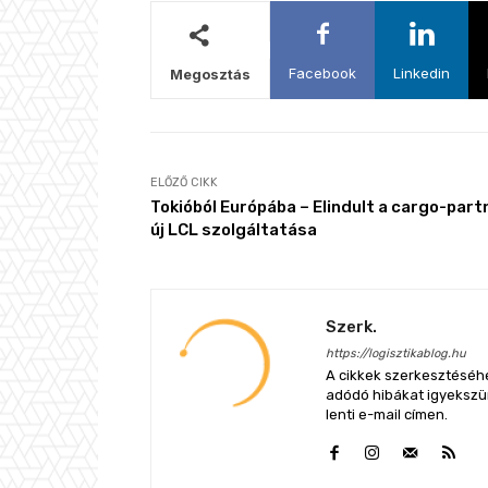
Facebook
Linkedin
Megosztás
ELŐZŐ CIKK
Tokióból Európába – Elindult a cargo-part
új LCL szolgáltatása
Szerk.
https://logisztikablog.hu
A cikkek szerkesztéséhe
adódó hibákat igyekszünk
lenti e-mail címen.