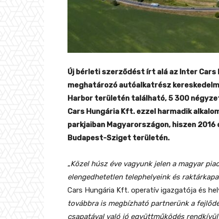
Új bérleti szerződést írt alá az Inter Car
meghatározó autóalkatrész kereskedelmi 
Harbor területén található, 5 300 négyzet
Cars Hungária Kft. ezzel harmadik alkalomm
parkjaiban Magyarországon, hiszen 2016 ót
Budapest-Sziget területén.
„
Közel húsz éve vagyunk jelen a magyar piac
elengedhetetlen telephelyeink és raktárkapa
Cars Hungária Kft. operatív igazgatója és he
továbbra is megbízható partnerünk a fejlődé
csapatával való jó együttműködés rendkívül 