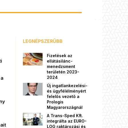
LEGNÉPSZERŰBB
Fizetések az
i
ellátásilánc-
menedzsment
területén 2023-
2024
 a
Új ingatlankezelési-
és ügyfélélményért
felelős vezető a
őny
Prologis
Magyarországnál
A Trans-Sped Kft.
integrálta az EURO-
ait
LOG raktározási és