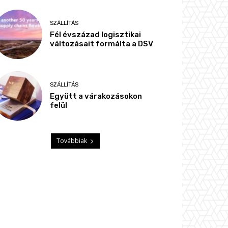
SZÁLLÍTÁS
Fél évszázad logisztikai
változásait formálta a DSV
SZÁLLÍTÁS
Együtt a várakozásokon
felül
Továbbiak