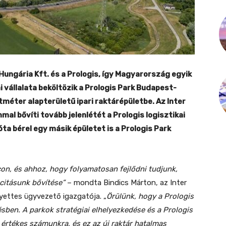
s Hungária Kft. és a Prologis, így Magyarország egyik
vállalata beköltözik a Prologis Park Budapest-
méter alapterületű ipari raktárépületbe. Az Inter
al bővíti tovább jelenlétét a Prologis logisztikai
a bérel egy másik épületet is a Prologis Park
on, és ahhoz, hogy folyamatosan fejlődni tudjunk,
citásunk bővítése”
– mondta Bindics Márton, az Inter
lyettes ügyvezető igazgatója. „
Örülünk, hogy a Prologis
sben. A parkok stratégiai elhelyezkedése és a Prologis
értékes számunkra, és ez az új raktár hatalmas