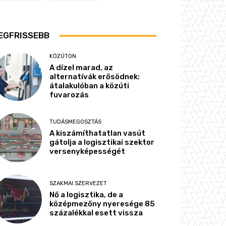
EGFRISSEBB
KÖZÚTON
A dízel marad, az
alternatívák erősödnek:
átalakulóban a közúti
fuvarozás
TUDÁSMEGOSZTÁS
A kiszámíthatatlan vasút
gátolja a logisztikai szektor
versenyképességét
SZAKMAI SZERVEZET
Nő a logisztika, de a
középmezőny nyeresége 85
százalékkal esett vissza