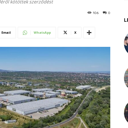
éről kötöttek szerződést
106
0
L
Email
WhatsApp
X