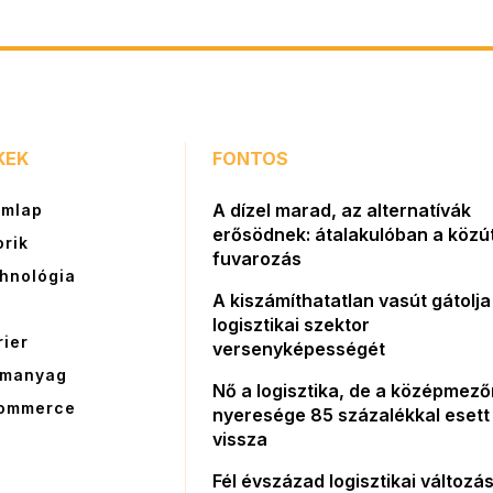
KEK
FONTOS
A dízel marad, az alternatívák
ímlap
erősödnek: átalakulóban a közút
orik
fuvarozás
hnológia
A kiszámíthatatlan vasút gátolja
G
logisztikai szektor
rier
versenyképességét
manyag
Nő a logisztika, de a középmez
ommerce
nyeresége 85 százalékkal esett
vissza
Fél évszázad logisztikai változás