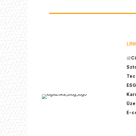
LIN
C
Szt
Tec
ES
Kar
Üze
E-c