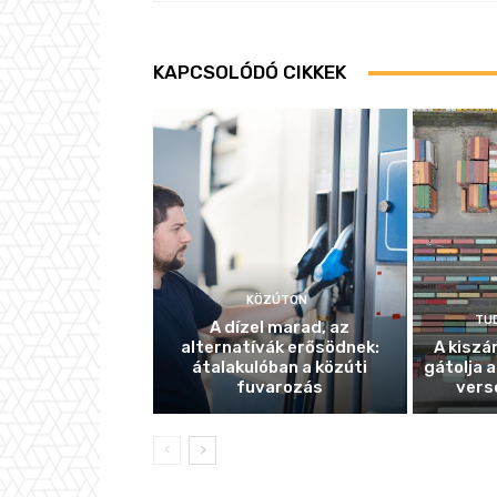
KAPCSOLÓDÓ CIKKEK
KÖZÚTON
TU
A dízel marad, az
alternatívák erősödnek:
A kiszá
átalakulóban a közúti
gátolja a
fuvarozás
vers