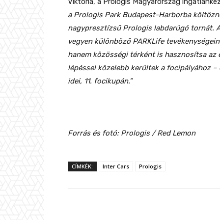
Viktória, a Prologis Magyarország ingatlanke
a Prologis Park Budapest-Harborba költözn
nagypresztízsű Prologis labdarúgó tornát. A
vegyen különböző PARKLife tevékenységeink
hanem közösségi térként is hasznosítsa az er
lépéssel közelebb kerültek a focipályához 
idei, 11. focikupán.”
Forrás és fotó: Prologis / Red Lemon
CÍMKÉK:
Inter Cars
Prologis