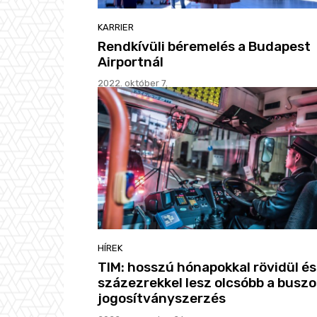
KARRIER
Rendkívüli béremelés a Budapest
Airportnál
2022. október 7.
HÍREK
TIM: hosszú hónapokkal rövidül és
százezrekkel lesz olcsóbb a buszo
jogosítványszerzés