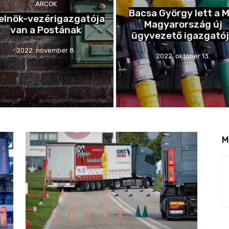
ARCOK
Bacsa György lett a M
 elnök-vezérigazgatója
Magyarország új
van a Postának
ügyvezető igazgató
2022. november 8.
2022. október 13.
M