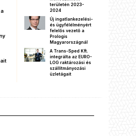
területén 2023-
2024
 a
Új ingatlankezelési-
és ügyfélélményért
felelős vezető a
őny
Prologis
Magyarországnál
A Trans-Sped Kft.
integrálta az EURO-
ait
LOG raktározási és
szállítmányozási
üzletágait