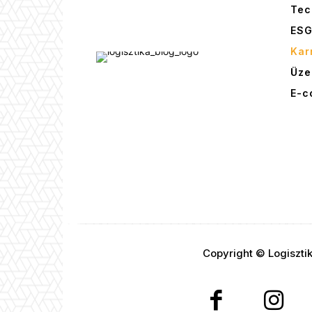
Tec
ES
Kar
Üze
E-c
Copyright © Logiszti