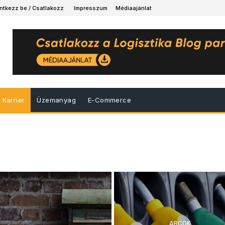
ntkezz be / Csatlakozz
Impresszum
Médiaajánlat
Karrier
Üzemanyag
E-Commerce
ARCOK