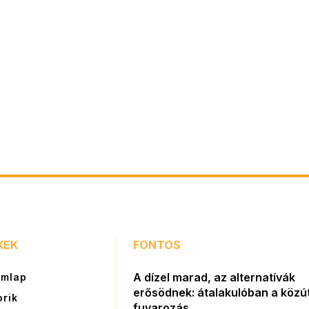
KEK
FONTOS
A dízel marad, az alternatívák
ímlap
erősödnek: átalakulóban a közút
orik
fuvarozás