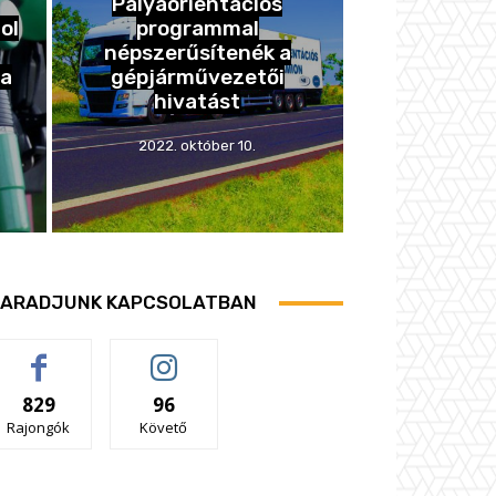
Pályaorientációs
ol
programmal
népszerűsítenék a
ja
gépjárművezetői
hivatást
2022. október 10.
ARADJUNK KAPCSOLATBAN
829
96
Rajongók
Követő