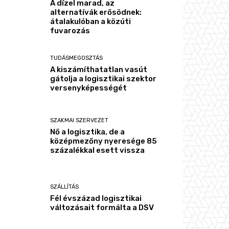
A dízel marad, az
alternatívák erősödnek:
átalakulóban a közúti
fuvarozás
TUDÁSMEGOSZTÁS
A kiszámíthatatlan vasút
gátolja a logisztikai szektor
versenyképességét
SZAKMAI SZERVEZET
Nő a logisztika, de a
középmezőny nyeresége 85
százalékkal esett vissza
SZÁLLÍTÁS
Fél évszázad logisztikai
változásait formálta a DSV