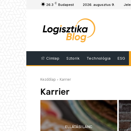
C
26.3
Budapest
2026. augusztus 9.
Jele
Címlap
Sztorik
Technológia
ESG
Kezdőlap
Karrier
Karrier
ELLÁTÁSI LÁNC