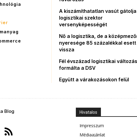
hnológia
A kiszámíthatatlan vasút gátolja
G
logisztikai szektor
rier
versenyképességét
manyag
Nő a logisztika, de a középmez
ommerce
nyeresége 85 százalékkal esett
vissza
Fél évszázad logisztikai változás
formálta a DSV
Együtt a várakozásokon felül
ka Blog
Hivatalos
Impresszum
Médiaajánlat