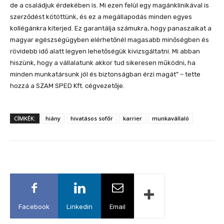
de a családjuk érdekében is. Mi ezen felül egy magánklinikával is
szerződést kötöttünk, és ez a megállapodás minden egyes
kollégánkra kiterjed. Ez garantálja számukra, hogy panaszaikat a
magyar egészségügyben elérhetőnél magasabb minőségben és
rövidebb idő alatt legyen lehetőségük kivizsgáltatni. Mi abban
hiszünk, hogy a vállalatunk akkor tud sikeresen működni, ha
minden munkatársunk jól és biztonságban érzi magát” – tette
hozzá a SZAM SPED Kft. cégvezetője.
CÍMKÉK:
hiány
hivatásos sofőr
karrier
munkavállaló
Facebook
Linkedin
Email