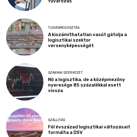
fuvarozás
TUDÁSMEGOSZTÁS
A kiszámíthatatlan vasút gátolja a
logisztikai szektor
versenyképességét
SZAKMAI SZERVEZET
Nő a logisztika, de a középmezőny
nyeresége 85 százalékkal esett
vissza
SZÁLLÍTÁS
Fél évszázad logisztikai változásait
formálta a DSV