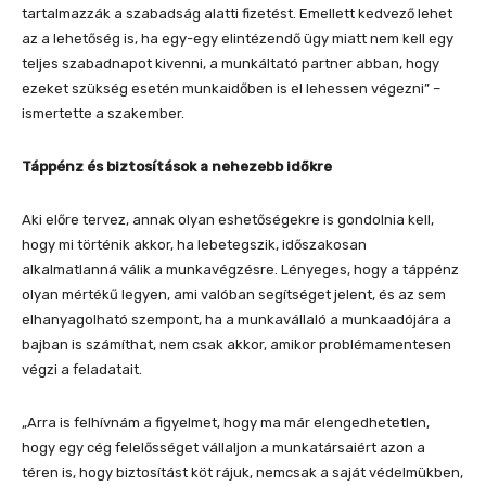
tartalmazzák a szabadság alatti fizetést. Emellett kedvező lehet
az a lehetőség is, ha egy-egy elintézendő ügy miatt nem kell egy
teljes szabadnapot kivenni, a munkáltató partner abban, hogy
ezeket szükség esetén munkaidőben is el lehessen végezni” –
ismertette a szakember.
Táppénz és biztosítások a nehezebb időkre
Aki előre tervez, annak olyan eshetőségekre is gondolnia kell,
hogy mi történik akkor, ha lebetegszik, időszakosan
alkalmatlanná válik a munkavégzésre. Lényeges, hogy a táppénz
olyan mértékű legyen, ami valóban segítséget jelent, és az sem
elhanyagolható szempont, ha a munkavállaló a munkaadójára a
bajban is számíthat, nem csak akkor, amikor problémamentesen
végzi a feladatait.
„Arra is felhívnám a figyelmet, hogy ma már elengedhetetlen,
hogy egy cég felelősséget vállaljon a munkatársaiért azon a
téren is, hogy biztosítást köt rájuk, nemcsak a saját védelmükben,