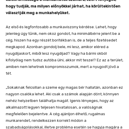
hogy tudják, ma milyen előnyökkel járhat, ha körültekintően
választják meg a munkahelyüket.
Az első és legfontosabb a munkaviszony kérdése. Lehet, hogy
jelenleg úgy tűnik, nem okoz gondot, ha minimálbérre jelent be a
cég, hiszen ha egy részét borítékban is, de a teljes fizetésedet
megkapod. Azonban gondolj bele, mi lesz, amikor eléred a
nyugdíjaskort, miből lesz nyugdíjad? Vagy ha bármi okból
kifolyólag nem tudsz autóba ülni, akkor mit teszel? Ez az a terület,
amiben nem lehetnek kompromisszumok, mert a nyugodt jövő a
tét.
„Sokaknak felcsillan a szeme egy magas bér hallatán, azonban ez
nagyon csalóka lehet. Aki csak a számok alapján dönt, könnyen
nehéz helyzetben találhatja magát. Igenis lényeges, hogy az
alkalmazott legyen teljesen hivatalosan, a valóságnak
megfelelően bejelentve. A cég ajánljon élhető, rugalmas
munkarendet, rendelkezzen korrekt módon a
szabadságolásokkal, illetve probléma esetén se hagyja magára a