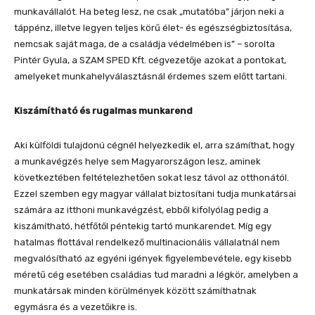
munkavállalót. Ha beteg lesz, ne csak „mutatóba” járjon neki a
táppénz, illetve legyen teljes körű élet- és egészségbiztosítása,
nemcsak saját maga, de a családja védelmében is” – sorolta
Pintér Gyula, a SZAM SPED Kft. cégvezetője azokat a pontokat,
amelyeket munkahelyválasztásnál érdemes szem előtt tartani.
Kiszámítható és rugalmas munkarend
Aki külföldi tulajdonú cégnél helyezkedik el, arra számíthat, hogy
a munkavégzés helye sem Magyarországon lesz, aminek
következtében feltételezhetően sokat lesz távol az otthonától.
Ezzel szemben egy magyar vállalat biztosítani tudja munkatársai
számára az itthoni munkavégzést, ebből kifolyólag pedig a
kiszámítható, hétfőtől péntekig tartó munkarendet. Míg egy
hatalmas flottával rendelkező multinacionális vállalatnál nem
megvalósítható az egyéni igények figyelembevétele, egy kisebb
méretű cég esetében családias tud maradni a légkör, amelyben a
munkatársak minden körülmények között számíthatnak
egymásra és a vezetőikre is.