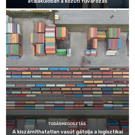
átalakulóban a közúti fuvarozás
TUDÁSMEGOSZTÁS
A kiszámíthatatlan vasút gátolja a logisztikai