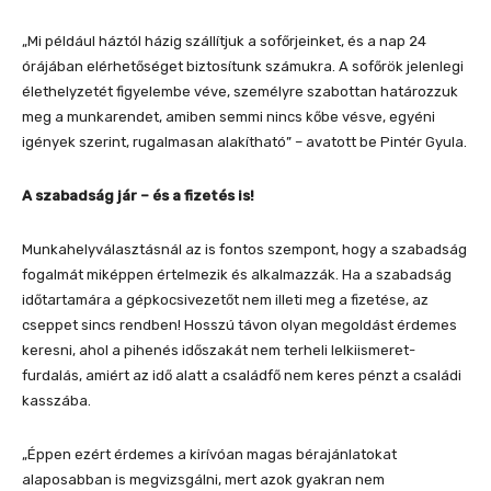
„Mi például háztól házig szállítjuk a sofőrjeinket, és a nap 24
órájában elérhetőséget biztosítunk számukra. A sofőrök jelenlegi
élethelyzetét figyelembe véve, személyre szabottan határozzuk
meg a munkarendet, amiben semmi nincs kőbe vésve, egyéni
igények szerint, rugalmasan alakítható” – avatott be Pintér Gyula.
A szabadság jár – és a fizetés is!
Munkahelyválasztásnál az is fontos szempont, hogy a szabadság
fogalmát miképpen értelmezik és alkalmazzák. Ha a szabadság
időtartamára a gépkocsivezetőt nem illeti meg a fizetése, az
cseppet sincs rendben! Hosszú távon olyan megoldást érdemes
keresni, ahol a pihenés időszakát nem terheli lelkiismeret-
furdalás, amiért az idő alatt a családfő nem keres pénzt a családi
kasszába.
„Éppen ezért érdemes a kirívóan magas bérajánlatokat
alaposabban is megvizsgálni, mert azok gyakran nem