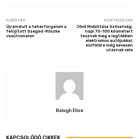
ELŐZŐ CIKK
KÖVETKEZŐ CIKK
Újraindult a teherforgalom a
Jövő Mobilitása Szövetség:
felújított Szeged-Röszke
napi 70-100 kilométert
vasútvonalon
tesznek meg a legtöbben
elektromos autójukkal,
külföldre még kevesen
utaznak vele
Balogh Elise
KAPCSOLÓDÓ CIKKEK