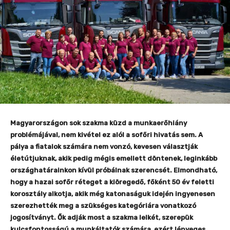
Magyarországon sok szakma küzd a munkaerőhiány
problémájával, nem kivétel ez alól a sofőri hivatás sem. A
pálya a fiatalok számára nem vonzó, kevesen választják
életútjuknak, akik pedig mégis emellett döntenek, leginkább
országhatárainkon kívül próbálnak szerencsét. Elmondható,
hogy a hazai sofőr réteget a kiöregedő, főként 50 év feletti
korosztály alkotja, akik még katonaságuk idején ingyenesen
szerezhették meg a szükséges kategóriára vonatkozó
jogosítványt. Ők adják most a szakma lelkét, szerepük
kulcsfontosságú a munkáltatók számára, ezért lényeges,