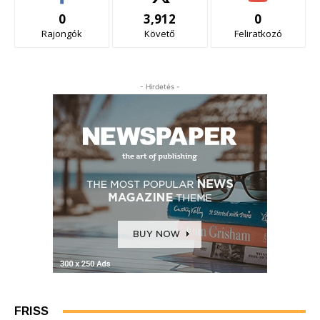
0
3,912
0
Rajongók
Követő
Feliratkozó
- Hirdetés -
FRISS