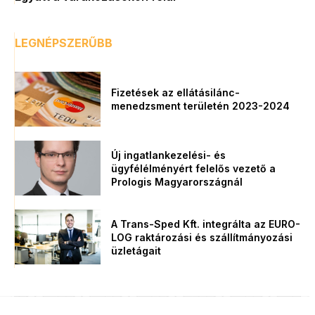
LEGNÉPSZERŰBB
Fizetések az ellátásilánc-
menedzsment területén 2023-2024
Új ingatlankezelési- és
ügyfélélményért felelős vezető a
Prologis Magyarországnál
A Trans-Sped Kft. integrálta az EURO-
LOG raktározási és szállítmányozási
üzletágait