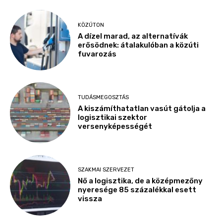
KÖZÚTON
A dízel marad, az alternatívák
erősödnek: átalakulóban a közúti
fuvarozás
TUDÁSMEGOSZTÁS
A kiszámíthatatlan vasút gátolja a
logisztikai szektor
versenyképességét
SZAKMAI SZERVEZET
Nő a logisztika, de a középmezőny
nyeresége 85 százalékkal esett
vissza