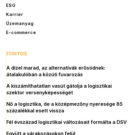
ESG
Karrier
Üzemanyag
E-commerce
FONTOS
A dízel marad, az alternatívák erősödnek:
átalakulóban a közúti fuvarozás
A kiszámíthatatlan vasút gátolja a logisztikai
szektor versenyképességét
Nő a logisztika, de a középmezőny nyeresége 85
százalékkal esett vissza
Fél évszázad logisztikai változásait formálta a DSV
Együtt a várakozásokon felül