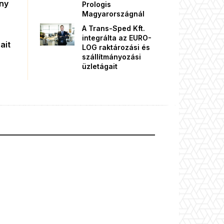
őny
Prologis
Magyarországnál
A Trans-Sped Kft.
integrálta az EURO-
ait
LOG raktározási és
szállítmányozási
üzletágait