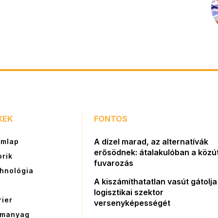
KEK
FONTOS
A dízel marad, az alternatívák
ímlap
erősödnek: átalakulóban a közút
orik
fuvarozás
hnológia
A kiszámíthatatlan vasút gátolja
G
logisztikai szektor
rier
versenyképességét
manyag