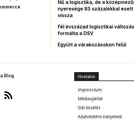
Nő a logisztika, de a középmez
ommerce
nyeresége 85 százalékkal esett
vissza
Fél évszázad logisztikai változás
formálta a DSV
Együtt a várakozásokon felül
ka Blog
Hivatalos
Impresszum
Médiaajánlat
Süti kezelés
Adatvédelmi irányelvek