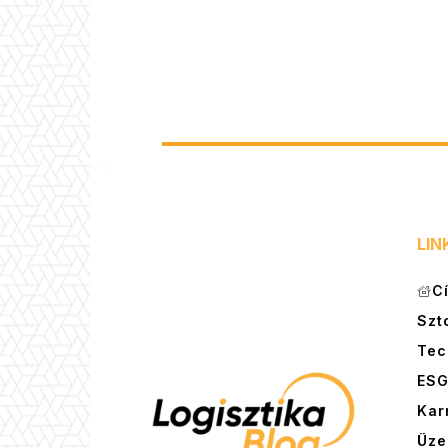
LIN
C
Szt
Tec
ES
Kar
Üze