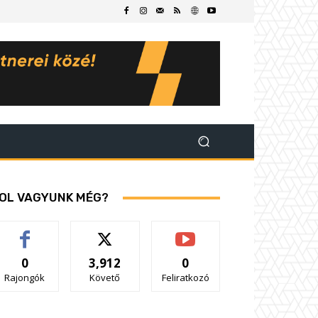
OL VAGYUNK MÉG?
0
3,912
0
Rajongók
Követő
Feliratkozó