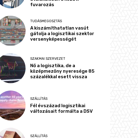
fuvarozás
TUDÁSMEGOSZTÁS
A kiszámíthatatlan vasút
gátolja a logisztikai szektor
versenyképességét
SZAKMAI SZERVEZET
Nő a logisztika, de a
középmezőny nyeresége 85
százalékkal esett vissza
SZÁLLÍTÁS
Fél évszázad logisztikai
változásait formálta a DSV
SZÁLLÍTÁS