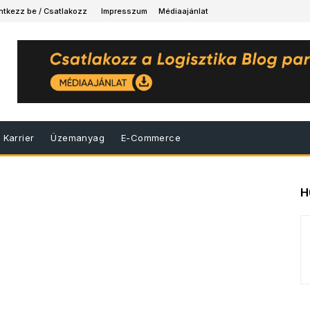
ntkezz be / Csatlakozz
Impresszum
Médiaajánlat
Karrier
Üzemanyag
E-Commerce
H