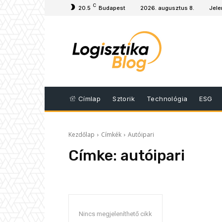
C
20.5
Budapest
2026. augusztus 8.
Jele
Címlap
Sztorik
Technológia
ESG
Kezdőlap
Címkék
Autóipari
Címke:
autóipari
Nincs megjeleníthető cikk