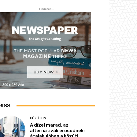
- Hirdetés -
RISS
KÖZÚTON
A dízel marad, az
alternatívák erősödnek:
átalakulóban a közúti