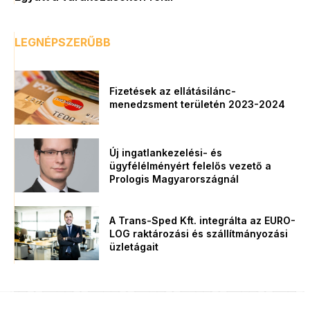
LEGNÉPSZERŰBB
Fizetések az ellátásilánc-
menedzsment területén 2023-2024
Új ingatlankezelési- és
ügyfélélményért felelős vezető a
Prologis Magyarországnál
A Trans-Sped Kft. integrálta az EURO-
LOG raktározási és szállítmányozási
üzletágait