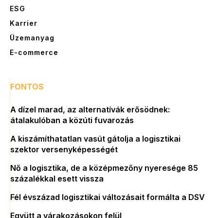
ESG
Karrier
Üzemanyag
E-commerce
FONTOS
A dízel marad, az alternatívák erősödnek:
átalakulóban a közúti fuvarozás
A kiszámíthatatlan vasút gátolja a logisztikai
szektor versenyképességét
Nő a logisztika, de a középmezőny nyeresége 85
százalékkal esett vissza
Fél évszázad logisztikai változásait formálta a DSV
Együtt a várakozásokon felül