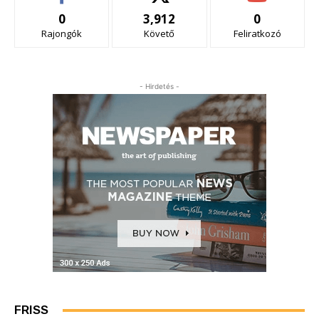
0
3,912
0
Rajongók
Követő
Feliratkozó
- Hirdetés -
FRISS