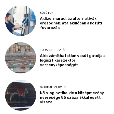
KÖZÚTON
A dízel marad, az alternatívák
erősödnek: átalakulóban a közúti
fuvarozás
TUDÁSMEGOSZTÁS
A kiszámíthatatlan vasút gátolja a
logisztikai szektor
versenyképességét
SZAKMAI SZERVEZET
Nő a logisztika, de a középmezőny
nyeresége 85 százalékkal esett
vissza