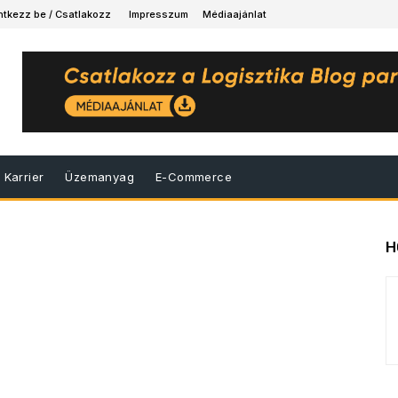
ntkezz be / Csatlakozz
Impresszum
Médiaajánlat
Karrier
Üzemanyag
E-Commerce
H