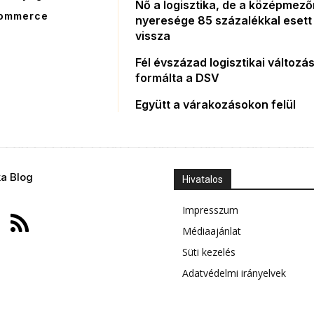
Nő a logisztika, de a középmez
ommerce
nyeresége 85 százalékkal esett
vissza
Fél évszázad logisztikai változás
formálta a DSV
Együtt a várakozásokon felül
ka Blog
Hivatalos
Impresszum
Médiaajánlat
Süti kezelés
Adatvédelmi irányelvek