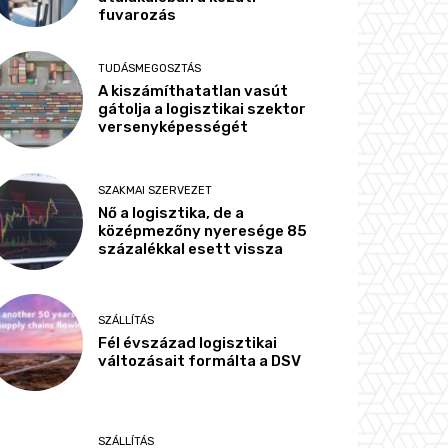
fuvarozás
TUDÁSMEGOSZTÁS
A kiszámíthatatlan vasút
gátolja a logisztikai szektor
versenyképességét
SZAKMAI SZERVEZET
Nő a logisztika, de a
középmezőny nyeresége 85
százalékkal esett vissza
SZÁLLÍTÁS
Fél évszázad logisztikai
változásait formálta a DSV
SZÁLLÍTÁS