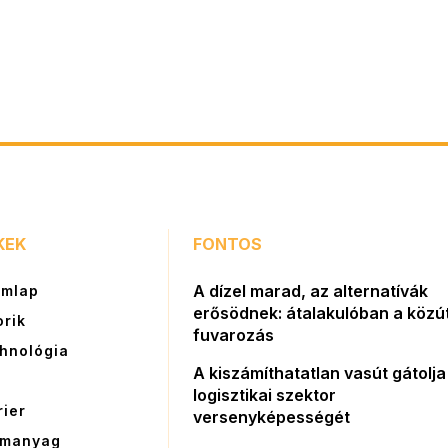
KEK
FONTOS
A dízel marad, az alternatívák
ímlap
erősödnek: átalakulóban a közút
orik
fuvarozás
hnológia
A kiszámíthatatlan vasút gátolja
G
logisztikai szektor
rier
versenyképességét
manyag