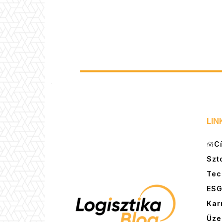
LIN
C
Szt
Tec
ES
Kar
Üze