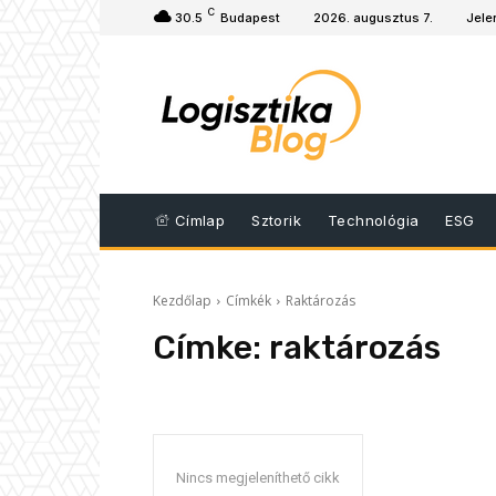
C
30.5
Budapest
2026. augusztus 7.
Jele
Címlap
Sztorik
Technológia
ESG
Kezdőlap
Címkék
Raktározás
Címke:
raktározás
Nincs megjeleníthető cikk