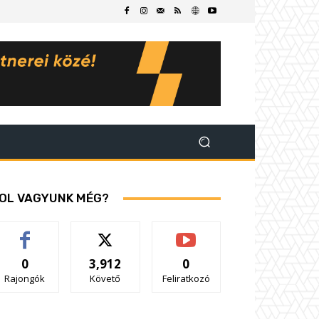
OL VAGYUNK MÉG?
0
3,912
0
Rajongók
Követő
Feliratkozó