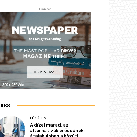
- Hirdetés -
RISS
KÖZÚTON
A dízel marad, az
alternatívák erősödnek:
átalakulóban a közúti