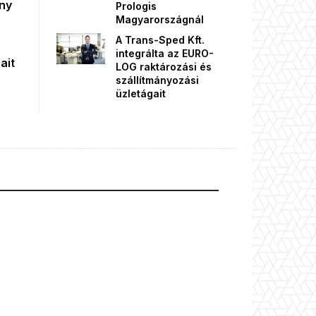
őny
Prologis
Magyarországnál
A Trans-Sped Kft.
integrálta az EURO-
ait
LOG raktározási és
szállítmányozási
üzletágait