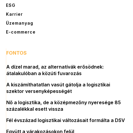
ESG
Karrier
Üzemanyag
E-commerce
FONTOS
A dízel marad, az alternatívák erősödnek:
átalakulóban a közúti fuvarozás
A kiszámíthatatlan vasút gátolja a logisztikai
szektor versenyképességét
Nő a logisztika, de a középmezőny nyeresége 85
százalékkal esett vissza
Fél évszázad logisztikai változásait formálta a DSV
Együtt a várakozásokon felül