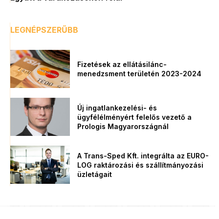
LEGNÉPSZERŰBB
Fizetések az ellátásilánc-
menedzsment területén 2023-2024
Új ingatlankezelési- és
ügyfélélményért felelős vezető a
Prologis Magyarországnál
A Trans-Sped Kft. integrálta az EURO-
LOG raktározási és szállítmányozási
üzletágait