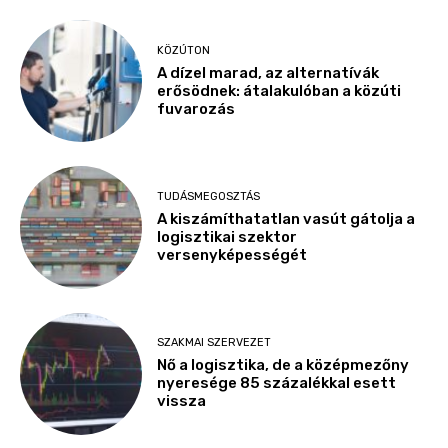
KÖZÚTON
A dízel marad, az alternatívák
erősödnek: átalakulóban a közúti
fuvarozás
TUDÁSMEGOSZTÁS
A kiszámíthatatlan vasút gátolja a
logisztikai szektor
versenyképességét
SZAKMAI SZERVEZET
Nő a logisztika, de a középmezőny
nyeresége 85 százalékkal esett
vissza