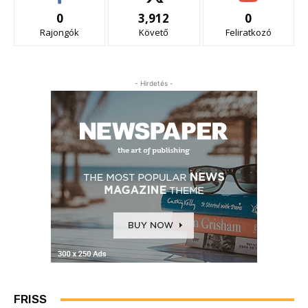
0
3,912
0
Rajongók
Követő
Feliratkozó
- Hirdetés -
FRISS