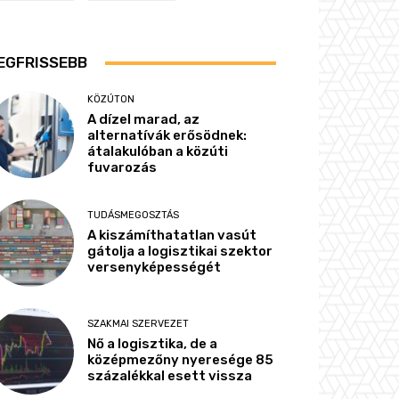
EGFRISSEBB
KÖZÚTON
A dízel marad, az
alternatívák erősödnek:
átalakulóban a közúti
fuvarozás
TUDÁSMEGOSZTÁS
A kiszámíthatatlan vasút
gátolja a logisztikai szektor
versenyképességét
SZAKMAI SZERVEZET
Nő a logisztika, de a
középmezőny nyeresége 85
százalékkal esett vissza