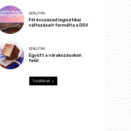
SZÁLLÍTÁS
Fél évszázad logisztikai
változásait formálta a DSV
SZÁLLÍTÁS
Együtt a várakozásokon
felül
Továbbiak