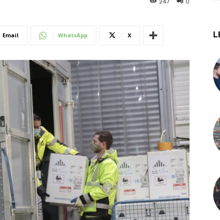
247
0
L
Email
WhatsApp
X