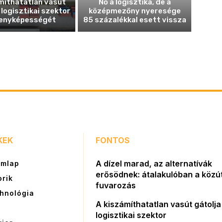
míthatatlan vasút
Nő a logisztika, de a
 logisztikai szektor
középmezőny nyeresége
enyképességét
85 százalékkal esett vissza
KEK
FONTOS
A dízel marad, az alternatívák
ímlap
erősödnek: átalakulóban a közút
orik
fuvarozás
hnológia
A kiszámíthatatlan vasút gátolja
G
logisztikai szektor