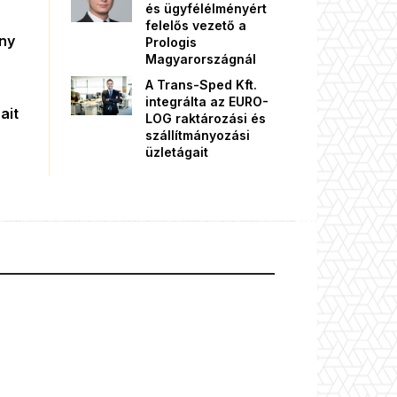
és ügyfélélményért
felelős vezető a
őny
Prologis
Magyarországnál
A Trans-Sped Kft.
integrálta az EURO-
ait
LOG raktározási és
szállítmányozási
üzletágait