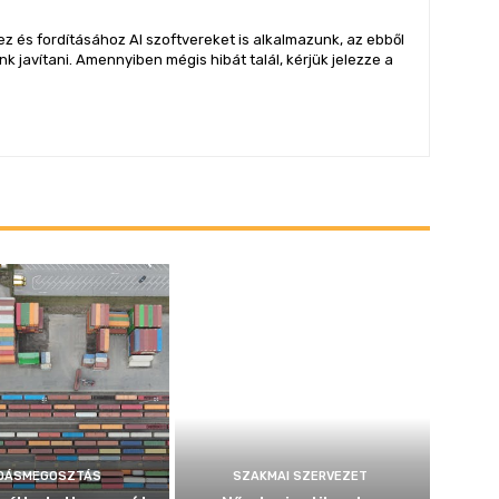
z és fordításához AI szoftvereket is alkalmazunk, az ebből
 javítani. Amennyiben mégis hibát talál, kérjük jelezze a
DÁSMEGOSZTÁS
SZAKMAI SZERVEZET