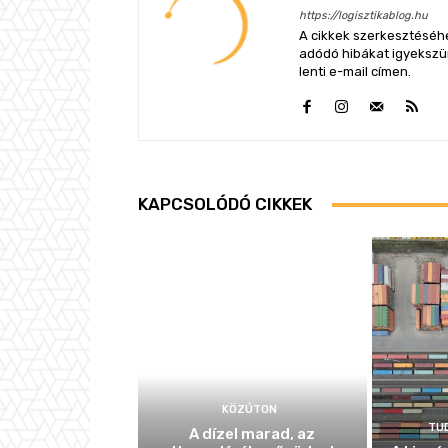
https://logisztikablog.hu
A cikkek szerkesztéséhe
adódó hibákat igyekszünk
lenti e-mail címen.
KAPCSOLÓDÓ CIKKEK
KÖZÚTON
TU
A dízel marad, az