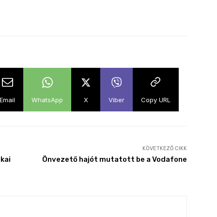
Email
WhatsApp
X
Viber
Copy URL
KÖVETKEZŐ CIKK
kai
Önvezető hajót mutatott be a Vodafone