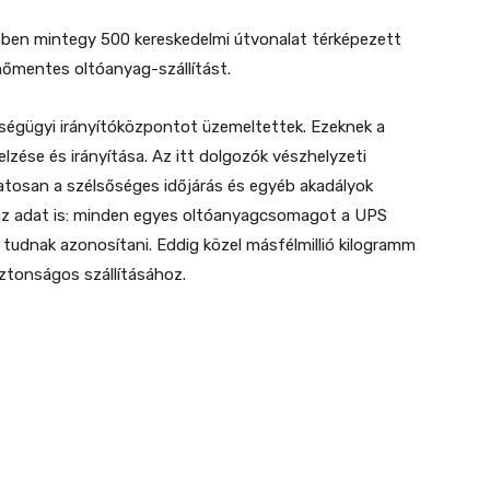
kében mintegy 500 kereskedelmi útvonalat térképezett
nőmentes oltóanyag-szállítást.
ségügyi irányítóközpontot üzemeltettek. Ezeknek a
elzése és irányítása. Az itt dolgozók vészhelyzeti
atosan a szélsőséges időjárás és egyéb akadályok
az adat is: minden egyes oltóanyagcsomagot a UPS
tudnak azonosítani. Eddig közel másfélmillió kilogramm
iztonságos szállításához.