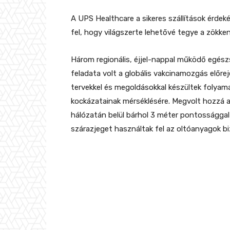
A UPS Healthcare a sikeres szállítások érde
fel, hogy világszerte lehetővé tegye a zökke
Három regionális, éjjel-nappal működő egész
feladata volt a globális vakcinamozgás előrej
tervekkel és megoldásokkal készültek folyam
kockázatainak mérséklésére. Megvolt hozzá 
hálózatán belül bárhol 3 méter pontossággal 
szárazjeget használtak fel az oltóanyagok b