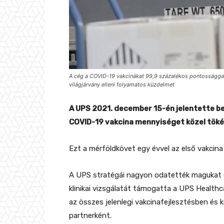
A cég a COVID-19 vakcinákat 99,9 százalékos pontossággal
világjárvány elleni folyamatos küzdelmet
A UPS 2021. december 15-én jelentette be,
COVID-19 vakcina mennyiséget közel töké
Ezt a mérföldkövet egy évvel az első vakcina
A UPS stratégái nagyon odatették magukat e
klinikai vizsgálatát támogatta a UPS Healthca
az összes jelenlegi vakcinafejlesztésben és ke
partnerként.