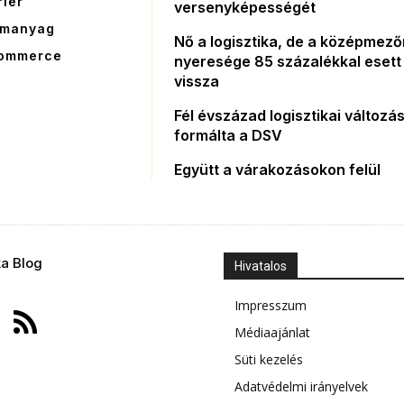
rier
versenyképességét
manyag
Nő a logisztika, de a középmez
ommerce
nyeresége 85 százalékkal esett
vissza
Fél évszázad logisztikai változás
formálta a DSV
Együtt a várakozásokon felül
ka Blog
Hivatalos
Impresszum
Médiaajánlat
Süti kezelés
Adatvédelmi irányelvek