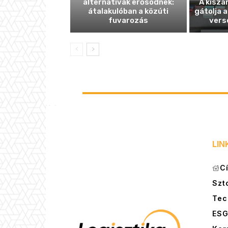
alternatívák erősödnek:
A kiszá
átalakulóban a közúti
gátolja a
fuvarozás
vers
LIN
C
Szt
Tec
ES