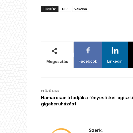
CÍMKÉK:
UPS
vakcina
Facebook
Linkedin
Megosztás
ELŐZŐ CIKK
Hamarosan átadják a fényeslitkei logiszti
gigaberuházást
Szerk.