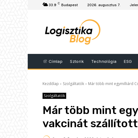
C
33.9
Budapest
2026. augusztus 7.
Jele
Címlap
Sztorik
Technológia
ESG
Kezdőlap
Szolgáltatók
Már több mint egymilliárd Co
Szolgáltatók
Már több mint egy
vakcinát szállítot