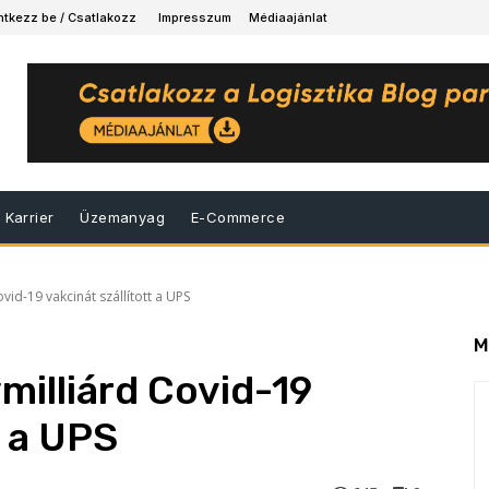
ntkezz be / Csatlakozz
Impresszum
Médiaajánlat
Karrier
Üzemanyag
E-Commerce
vid-19 vakcinát szállított a UPS
M
milliárd Covid-19
t a UPS