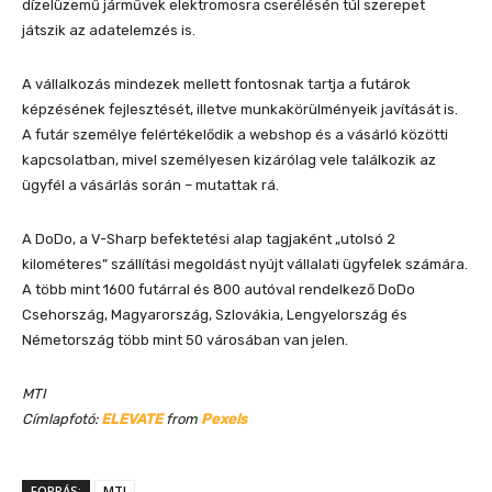
dízelüzemű járművek elektromosra cserélésén túl szerepet
játszik az adatelemzés is.
A vállalkozás mindezek mellett fontosnak tartja a futárok
képzésének fejlesztését, illetve munkakörülményeik javítását is.
A futár személye felértékelődik a webshop és a vásárló közötti
kapcsolatban, mivel személyesen kizárólag vele találkozik az
ügyfél a vásárlás során – mutattak rá.
A DoDo, a V-Sharp befektetési alap tagjaként „utolsó 2
kilométeres” szállítási megoldást nyújt vállalati ügyfelek számára.
A több mint 1600 futárral és 800 autóval rendelkező DoDo
Csehország, Magyarország, Szlovákia, Lengyelország és
Németország több mint 50 városában van jelen.
MTI
Címlapfotó:
ELEVATE
from
Pexels
FORRÁS:
MTI