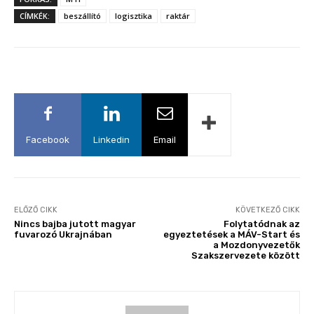
CÍMKÉK:
beszállító
logisztika
raktár
Facebook
Linkedin
Email
ELŐZŐ CIKK
KÖVETKEZŐ CIKK
Nincs bajba jutott magyar
Folytatódnak az
fuvarozó Ukrajnában
egyeztetések a MÁV-Start és
a Mozdonyvezetők
Szakszervezete között