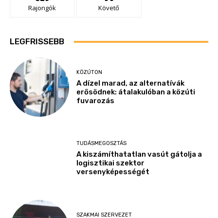
Rajongók
Követő
LEGFRISSEBB
KÖZÚTON
A dízel marad, az alternatívák
erősödnek: átalakulóban a közúti
fuvarozás
TUDÁSMEGOSZTÁS
A kiszámíthatatlan vasút gátolja a
logisztikai szektor
versenyképességét
SZAKMAI SZERVEZET