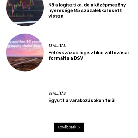
Nő a logisztika, de a középmezőny
nyeresége 85 százalékkal esett
vissza
SZÁLLÍTÁS
Fél évszázad logisztikai változásait
formálta a DSV
SZÁLLÍTÁS
Együtt a várakozásokon felül
Továbbiak