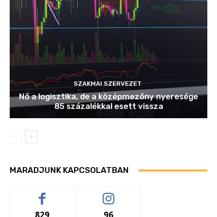
SZAKMAI SZERVEZET
Nő a logisztika, de a középmezőny nyeresége
85 százalékkal esett vissza
MARADJUNK KAPCSOLATBAN
829
96