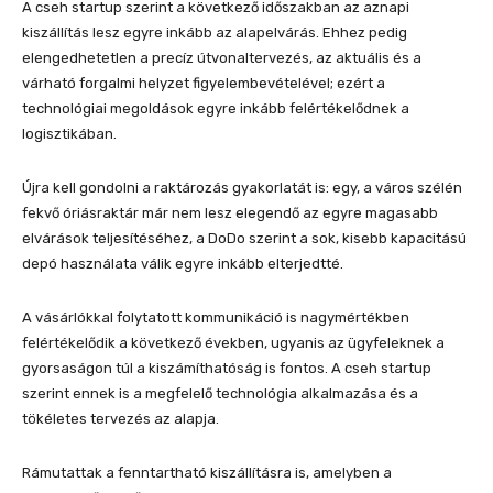
A cseh startup szerint a következő időszakban az aznapi
kiszállítás lesz egyre inkább az alapelvárás. Ehhez pedig
elengedhetetlen a precíz útvonaltervezés, az aktuális és a
várható forgalmi helyzet figyelembevételével; ezért a
technológiai megoldások egyre inkább felértékelődnek a
logisztikában.
Újra kell gondolni a raktározás gyakorlatát is: egy, a város szélén
fekvő óriásraktár már nem lesz elegendő az egyre magasabb
elvárások teljesítéséhez, a DoDo szerint a sok, kisebb kapacitású
depó használata válik egyre inkább elterjedtté.
A vásárlókkal folytatott kommunikáció is nagymértékben
felértékelődik a következő években, ugyanis az ügyfeleknek a
gyorsaságon túl a kiszámíthatóság is fontos. A cseh startup
szerint ennek is a megfelelő technológia alkalmazása és a
tökéletes tervezés az alapja.
Rámutattak a fenntartható kiszállításra is, amelyben a