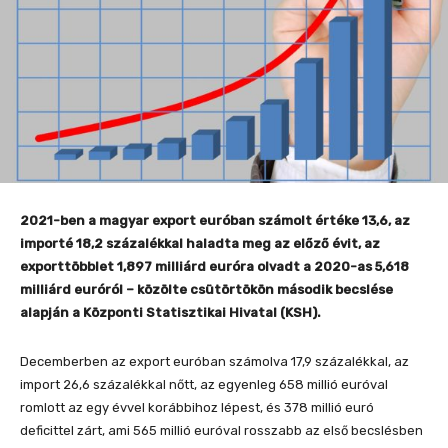
2021-ben a magyar export euróban számolt értéke 13,6, az
importé 18,2 százalékkal haladta meg az előző évit, az
exporttöbblet 1,897 milliárd euróra olvadt a 2020-as 5,618
milliárd euróról – közölte csütörtökön második becslése
alapján a Központi Statisztikai Hivatal (KSH).
Decemberben az export euróban számolva 17,9 százalékkal, az
import 26,6 százalékkal nőtt, az egyenleg 658 millió euróval
romlott az egy évvel korábbihoz lépest, és 378 millió euró
deficittel zárt, ami 565 millió euróval rosszabb az első becslésben