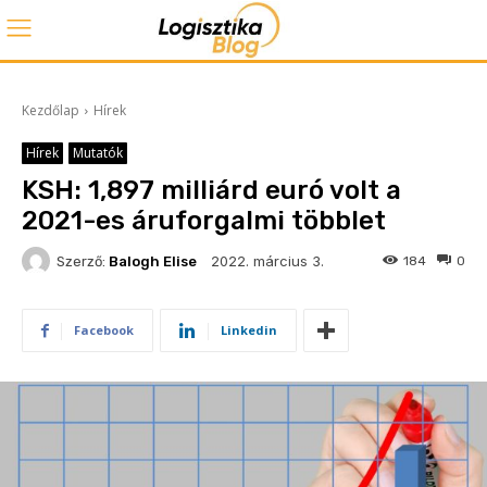
Kezdőlap
Hírek
Hírek
Mutatók
KSH: 1,897 milliárd euró volt a
2021-es áruforgalmi többlet
2022. március 3.
Szerző:
Balogh Elise
184
0
Facebook
Linkedin