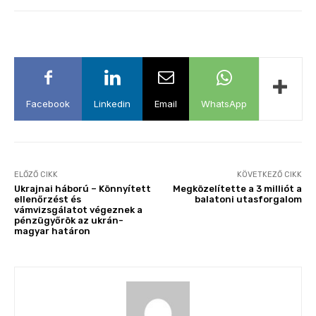
Facebook
Linkedin
Email
WhatsApp
ELŐZŐ CIKK
KÖVETKEZŐ CIKK
Ukrajnai háború – Könnyített
Megközelítette a 3 milliót a
ellenőrzést és
balatoni utasforgalom
vámvizsgálatot végeznek a
pénzügyőrök az ukrán-
magyar határon