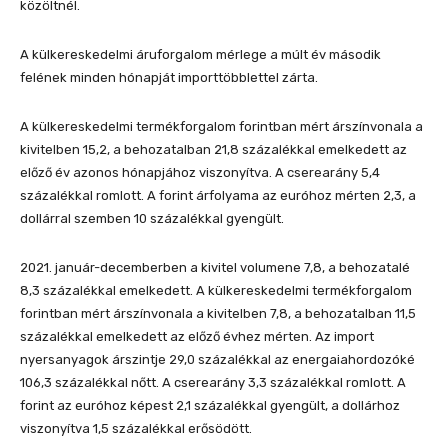
közöltnél.
A külkereskedelmi áruforgalom mérlege a múlt év második
felének minden hónapját importtöbblettel zárta.
A külkereskedelmi termékforgalom forintban mért árszínvonala a
kivitelben 15,2, a behozatalban 21,8 százalékkal emelkedett az
előző év azonos hónapjához viszonyítva. A cserearány 5,4
százalékkal romlott. A forint árfolyama az euróhoz mérten 2,3, a
dollárral szemben 10 százalékkal gyengült.
2021. január-decemberben a kivitel volumene 7,8, a behozatalé
8,3 százalékkal emelkedett. A külkereskedelmi termékforgalom
forintban mért árszínvonala a kivitelben 7,8, a behozatalban 11,5
százalékkal emelkedett az előző évhez mérten. Az import
nyersanyagok árszintje 29,0 százalékkal az energaiahordozóké
106,3 százalékkal nőtt. A cserearány 3,3 százalékkal romlott. A
forint az euróhoz képest 2,1 százalékkal gyengült, a dollárhoz
viszonyítva 1,5 százalékkal erősödött.