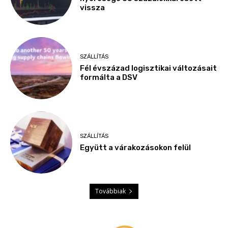
vissza
SZÁLLÍTÁS
Fél évszázad logisztikai változásait
formálta a DSV
SZÁLLÍTÁS
Együtt a várakozásokon felül
Továbbiak