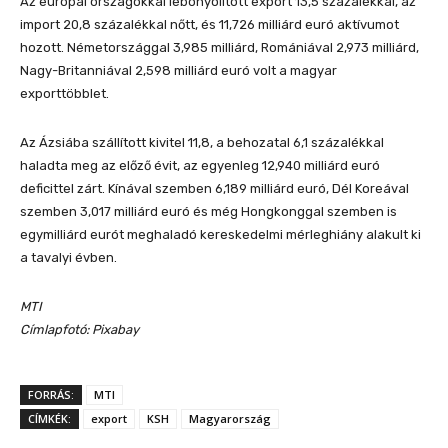
Az európai országokkal lebonyolított export 13,5 százalékkal, az
import 20,8 százalékkal nőtt, és 11,726 milliárd euró aktívumot
hozott. Németországgal 3,985 milliárd, Romániával 2,973 milliárd,
Nagy-Britanniával 2,598 milliárd euró volt a magyar
exporttöbblet.
Az Ázsiába szállított kivitel 11,8, a behozatal 6,1 százalékkal
haladta meg az előző évit, az egyenleg 12,940 milliárd euró
deficittel zárt. Kínával szemben 6,189 milliárd euró, Dél Koreával
szemben 3,017 milliárd euró és még Hongkonggal szemben is
egymilliárd eurót meghaladó kereskedelmi mérleghiány alakult ki
a tavalyi évben.
MTI
Címlapfotó:
Pixabay
FORRÁS:
MTI
CÍMKÉK:
export
KSH
Magyarország