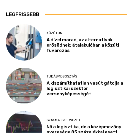
LEGFRISSEBB
KÖZÚTON
A dízel marad, az alternatívák
erősödnek: átalakulóban a közúti
fuvarozás
TUDÁSMEGOSZTÁS
A kiszámíthatatlan vasút gátolja a
logisztikai szektor
versenyképességét
SZAKMAI SZERVEZET
Nő a logisztika, de a középmezőny
nyeresége 85 százalékkal esett