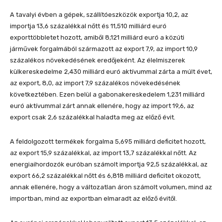
A tavalyi évben a gépek, szállítóeszközök exportja 10,2, az
importja 13,6 százalékkal nőtt és 11,510 milliárd euró
exporttöbbletet hozott, amiből 8,121 milliárd euró a közúti
járművek forgalmából származott az export 7,9, az import 10,9
százalékos növekedésének eredőjeként. Az élelmiszerek
külkereskedelme 2,430 milliárd euró aktívummal zárta a múlt évet,
az export, 8,0, az import 7,9 százalékos növekedésének
következtében. Ezen belül a gabonakereskedelem 1,231 milliárd
euró aktívummal zárt annak ellenére, hogy az import 19,6, az
export csak 2,6 százalékkal haladta meg az előző évit.
A feldolgozott termékek forgalma 5,695 milliárd deficitet hozott,
az export 15,9 százalékkal, az import 13,7 százalékkal nőtt. Az
energiaihordozók euróban számolt importja 92,5 százalékkal, az
export 66,2 százalékkal nőtt és 6,818 milliárd deficitet okozott,
annak ellenére, hogy a változatlan áron számolt volumen, mind az
importban, mind az exportban elmaradt az előző évitől.