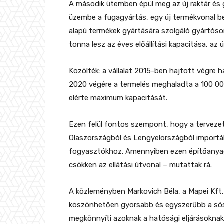
A második ütemben épül meg az új raktár és 
üzembe a fugagyártás, egy új termékvonal b
alapú termékek gyártására szolgáló gyártóso
tonna lesz az éves előállítási kapacitása, az
Közölték: a vállalat 2015-ben hajtott végre
2020 végére a termelés meghaladta a 100 000
elérte maximum kapacitását.
Ezen felül fontos szempont, hogy a tervezet
Olaszországból és Lengyelországból importálj
fogyasztókhoz. Amennyiben ezen építőanyag
csökken az ellátási útvonal – mutattak rá.
A közleményben Markovich Béla, a Mapei Kft.
köszönhetően gyorsabb és egyszerűbb a sósk
megkönnyíti azoknak a hatósági eljárásokna