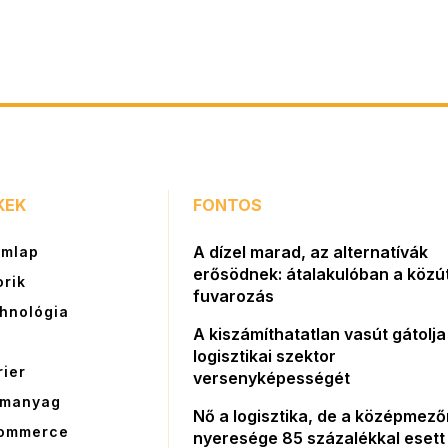
KEK
FONTOS
A dízel marad, az alternatívák
ímlap
erősödnek: átalakulóban a közút
orik
fuvarozás
hnológia
A kiszámíthatatlan vasút gátolja
G
logisztikai szektor
rier
versenyképességét
manyag
Nő a logisztika, de a középmez
ommerce
nyeresége 85 százalékkal esett