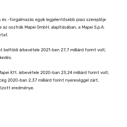
 és -forgalmazás egyik legjelentősebb piaci szereplője
re az osztrák Mapei GmbH. alapításában, a Mapei S.p.A.
ztat.
t belföldi árbevétele 2021-ben 27,7 milliárd forint volt,
kedés.
pei Kft. árbevétele 2020-ban 23,24 milliárd forint volt,
 cég 2020-ban 2,37 milliárd forint nyereséggel zárt,
adózott eredménye.