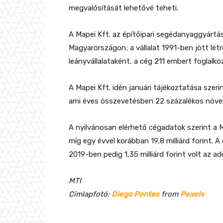
megvalósítását lehetővé teheti.
A Mapei Kft. az építőipari segédanyaggyártás
Magyarországon; a vállalat 1991-ben jött lét
leányvállalataként, a cég 211 embert foglalko
A Mapei Kft. idén januári tájékoztatása szerin
ami éves összevetésben 22 százalékos növe
A nyilvánosan elérhető cégadatok szerint a Ma
míg egy évvel korábban 19,8 milliárd forint. A
2019-ben pedig 1,35 milliárd forint volt az 
MTI
Címlapfotó:
Diego Pontes
from
Pexels