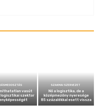
DÁSMEGOSZTÁS
SZAKMAI SZERVEZET
míthatatlan vasút
Nő a logisztika, de a
 logisztikai szektor
középmezőny nyeresége
enyképességét
85 százalékkal esett vissza