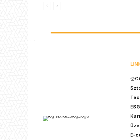
LIN
C
Szt
Tec
ES
Kar
Üze
E-c