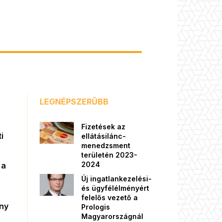
LEGNÉPSZERŰBB
Fizetések az
i
ellátásilánc-
menedzsment
területén 2023-
2024
 a
Új ingatlankezelési-
és ügyfélélményért
felelős vezető a
őny
Prologis
Magyarországnál