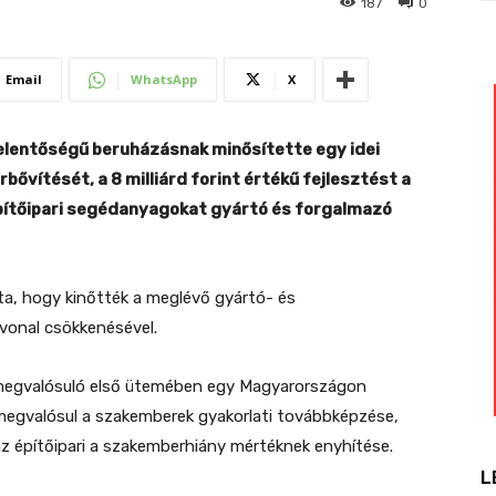
187
0
Email
WhatsApp
X
lentőségű beruházásnak minősítette egy idei
bővítését, a 8 milliárd forint értékű fejlesztést a
építőipari segédanyagokat gyártó és forgalmazó
lta, hogy kinőtték a meglévő gyártó- és
tvonal csökkenésével.
 megvalósuló első ütemében egy Magyarországon
megvalósul a szakemberek gyakorlati továbbképzése,
az építőipari a szakemberhiány mértéknek enyhítése.
L