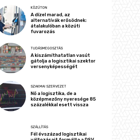
KÖZÚTON
A dízel marad, az
alternatívák erősödnek:
átalakulóban a közúti
fuvarozás
TUDÁSMEGOSZTÁS
A kiszámíthatatlan vasút
gátolja a logisztikai szektor
versenyképességét
SZAKMAI SZERVEZET
Nő a logisztika, de a
középmezőny nyeresége 85
százalékkal esett vissza
SZÁLLÍTÁS
Fél évszázad logisztikai
változásait formálta a DSV