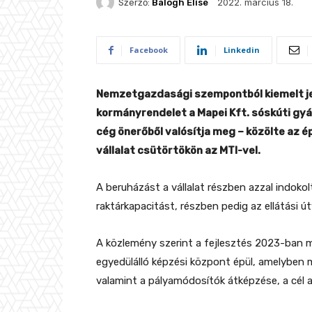
2022. március 18.
Szerző:
Balogh Elise
Facebook
Linkedin
Nemzetgazdasági szempontból kiemelt je
kormányrendelet a Mapei Kft. sóskúti gyár
cég önerőből valósítja meg – közölte az 
vállalat csütörtökön az MTI-vel.
A beruházást a vállalat részben azzal indoko
raktárkapacitást, részben pedig az ellátási ú
A közlemény szerint a fejlesztés 2023-ban
egyedülálló képzési központ épül, amelyben 
valamint a pályamódosítók átképzése, a cél 