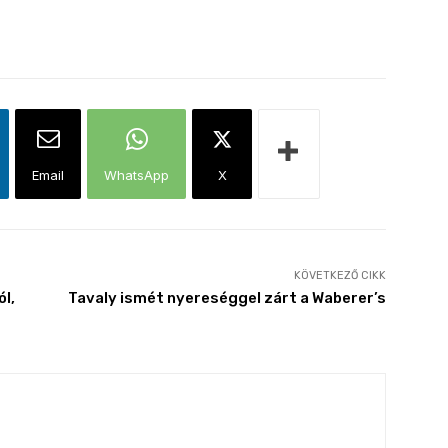
Email
WhatsApp
X
KÖVETKEZŐ CIKK
ól,
Tavaly ismét nyereséggel zárt a Waberer’s