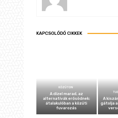
KAPCSOLÓDÓ CIKKEK
KÖZÚTON
TU
A dízel marad, az
alternatívák erősödnek:
A kiszá
átalakulóban a közúti
gátolja a
fuvarozás
vers