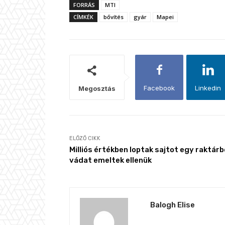
FORRÁS
MTI
CÍMKÉK
bővítés
gyár
Mapei
Facebook
Linkedin
Megosztás
ELŐZŐ CIKK
Milliós értékben loptak sajtot egy raktárb
vádat emeltek ellenük
Balogh Elise