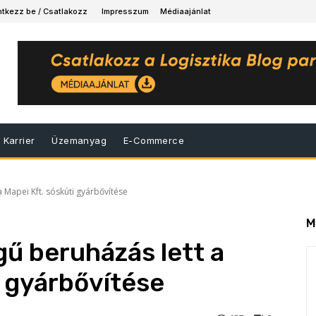
ntkezz be / Csatlakozz
Impresszum
Médiaajánlat
Karrier
Üzemanyag
E-Commerce
a Mapei Kft. sóskúti gyárbővítése
M
gű beruházás lett a
i gyárbővítése