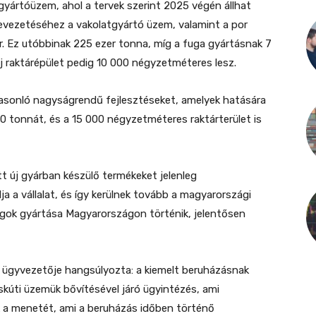
gyártóüzem, ahol a tervek szerint 2025 végén állhat
evezetéséhez a vakolatgyártó üzem, valamint a por
r. Ez utóbbinak 225 ezer tonna, míg a fuga gyártásnak 7
 új raktárépület pedig 10 000 négyzetméteres lesz.
 hasonló nagyságrendű fejlesztéseket, amelyek hatására
 tonnát, és a 15 000 négyzetméteres raktárterület is
t új gyárban készülő termékeket jelenleg
a a vállalat, és így kerülnek tovább a magyarországi
ok gyártása Magyarországon történik, jelentősen
 ügyvezetője hangsúlyozta: a kiemelt beruházásnak
úti üzemük bővítésével járó ügyintézés, ami
k a menetét, ami a beruházás időben történő