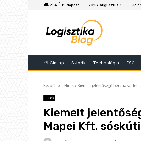
C
21.4
Budapest
2026. augusztus 8.
Jele
Címlap
Sztorik
Technológia
ESG
Kezdőlap
Hírek
Kiemelt jelentőségű beruházás lett 
Hírek
Kiemelt jelentősé
Mapei Kft. sóskút