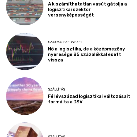
A kiszámíthatatlan vasút gátolja a
logisztikai szektor
versenyképességét
SZAKMAI SZERVEZET
Nő a logisztika, de a középmezőny
nyeresége 85 százalékkal esett
vissza
SZÁLLÍTÁS
Fél évszázad logisztikai változásait
formálta a DSV
SZÁLLÍTÁS