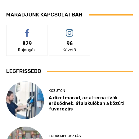
MARADJUNK KAPCSOLATBAN
829
96
Rajongók
Követő
LEGFRISSEBB
KÖZÚTON
A dízel marad, az alternatívák
erősödnek: átalakulóban a közúti
fuvarozás
TUDÁSMEGOSZTÁS