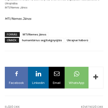
Ukrajnába.
MTI/Nemes János
MTI/Nemes János
FORRÁS:
MTI/Nemes János
CÍMKÉK:
humanitárius segítségnyújtás
Ukrajnai háború
Facebook
Linkedin
Email
WhatsApp
ELŐZŐ CIKK
KÖVETKEZŐ CIKK