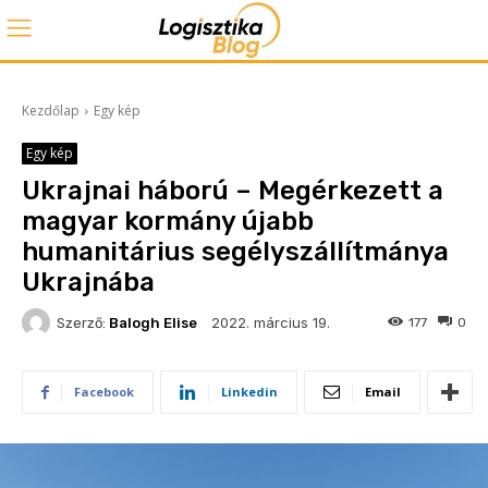
Kezdőlap
Egy kép
Egy kép
Ukrajnai háború – Megérkezett a
magyar kormány újabb
humanitárius segélyszállítmánya
Ukrajnába
2022. március 19.
Szerző:
Balogh Elise
177
0
Facebook
Linkedin
Email