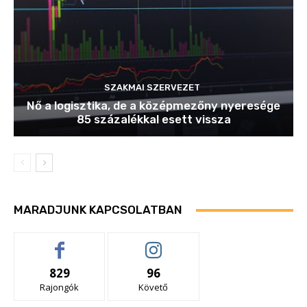
SZAKMAI SZERVEZET
Nő a logisztika, de a középmezőny nyeresége
85 százalékkal esett vissza
MARADJUNK KAPCSOLATBAN
829
96
Rajongók
Követő