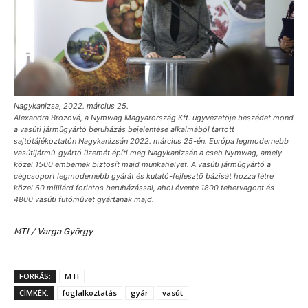
Nagykanizsa, 2022. március 25.
Alexandra Brozová, a Nymwag Magyarország Kft. ügyvezetõje beszédet mond
a vasúti jármûgyártó beruházás bejelentése alkalmából tartott
sajtótájékoztatón Nagykanizsán 2022. március 25-én. Európa legmodernebb
vasútijármû-gyártó üzemét építi meg Nagykanizsán a cseh Nymwag, amely
közel 1500 embernek biztosít majd munkahelyet. A vasúti jármûgyártó a
cégcsoport legmodernebb gyárát és kutató-fejlesztõ bázisát hozza létre
közel 60 milliárd forintos beruházással, ahol évente 1800 tehervagont és
4800 vasúti futómûvet gyártanak majd.
MTI / Varga György
FORRÁS:
MTI
CÍMKÉK:
foglalkoztatás
gyár
vasút