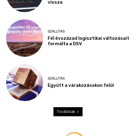
vissza
SZÁLLÍTÁS
Fél évszázad logisztikai változásait
formálta a DSV
SZÁLLÍTÁS
Együtt a várakozásokon felül
Továbbiak