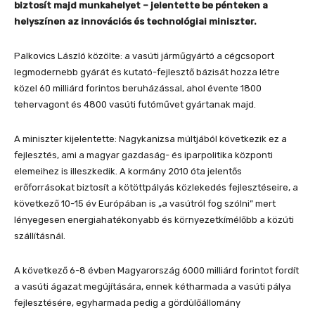
biztosít majd munkahelyet – jelentette be pénteken a
helyszínen az innovációs és technológiai miniszter.
Palkovics László közölte: a vasúti járműgyártó a cégcsoport
legmodernebb gyárát és kutató-fejlesztő bázisát hozza létre
közel 60 milliárd forintos beruházással, ahol évente 1800
tehervagont és 4800 vasúti futóművet gyártanak majd.
A miniszter kijelentette: Nagykanizsa múltjából következik ez a
fejlesztés, ami a magyar gazdaság- és iparpolitika központi
elemeihez is illeszkedik. A kormány 2010 óta jelentős
erőforrásokat biztosít a kötöttpályás közlekedés fejlesztéseire, a
következő 10-15 év Európában is „a vasútról fog szólni” mert
lényegesen energiahatékonyabb és környezetkímélőbb a közúti
szállításnál.
A következő 6-8 évben Magyarország 6000 milliárd forintot fordít
a vasúti ágazat megújítására, ennek kétharmada a vasúti pálya
fejlesztésére, egyharmada pedig a gördülőállomány