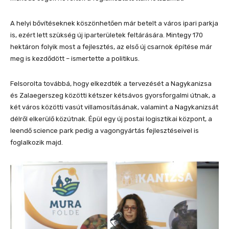
A helyi bővítéseknek köszönhetően már betelt a város ipari parkja
is, ezért lett szükség új iparterületek feltárására. Mintegy 170
hektáron folyik most a fejlesztés, az első új csarnok építése már
meg is kezdődött – ismertette a politikus.
Felsorolta továbbá, hogy elkezdték a tervezését a Nagykanizsa
és Zalaegerszeg közötti kétszer kétsávos gyorsforgalmi útnak, a
két város közötti vasút villamosításának, valamint a Nagykanizsát
délről elkerülő közútnak. Épül egy új postai logisztikai központ, a
leendő science park pedig a vagongyártás fejlesztéseivel is
foglalkozik majd.