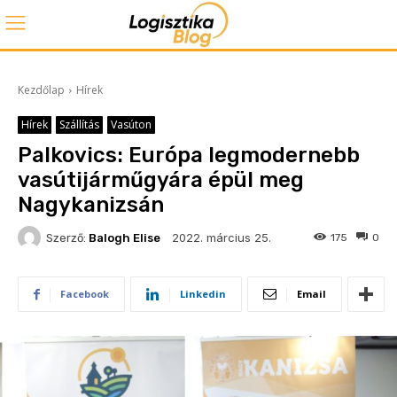
Kezdőlap
Hírek
Hírek
Szállítás
Vasúton
Palkovics: Európa legmodernebb
vasútijárműgyára épül meg
Nagykanizsán
2022. március 25.
Szerző:
Balogh Elise
175
0
Facebook
Linkedin
Email