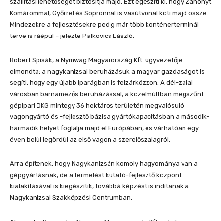
szállítási lehetőséget biztosítja majd. Ezt egészíti ki, hogy Záhonyt
Komárommal, Győrrel és Sopronnal is vasútvonal köti majd össze.
Mindezekre a fejlesztésekre pedig már több konténerterminál
terve is ráépül – jelezte Palkovics László.
Robert Spisák, a Nymwag Magyarország Kft. ügyvezetője
elmondta: a nagykanizsai beruházásuk a magyar gazdaságot is
segíti, hogy egy újabb iparágban is felzárkózzon. A dél-zalai
városban barnamezős beruházással, a közelmúltban megszűnt
gépipari DKG mintegy 36 hektáros területén megvalósuló
vagongyártó és -fejlesztő bázisa gyártókapacitásban a második-
harmadik helyet foglalja majd el Európában, és várhatóan egy
éven belül legördül az első vagon a szerelőszalagról.
Arra építenek, hogy Nagykanizsán komoly hagyománya van a
gépgyártásnak, de a termelést kutató-fejlesztő központ
kialakításával is kiegészítik, továbbá képzést is indítanak a
Nagykanizsai Szakképzési Centrumban.