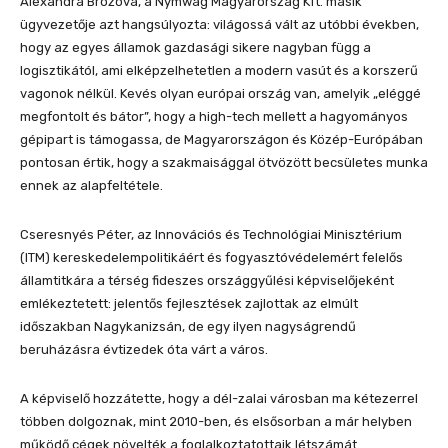
Alexandra Brozová, a Nymwag Magyarország Kft. másik
ügyvezetője azt hangsúlyozta: világossá vált az utóbbi években,
hogy az egyes államok gazdasági sikere nagyban függ a
logisztikától, ami elképzelhetetlen a modern vasút és a korszerű
vagonok nélkül. Kevés olyan európai ország van, amelyik „eléggé
megfontolt és bátor”, hogy a high-tech mellett a hagyományos
gépipart is támogassa, de Magyarországon és Közép-Európában
pontosan értik, hogy a szakmaisággal ötvözött becsületes munka
ennek az alapfeltétele.
Cseresnyés Péter, az Innovációs és Technológiai Minisztérium
(ITM) kereskedelempolitikáért és fogyasztóvédelemért felelős
államtitkára a térség fideszes országgyűlési képviselőjeként
emlékeztetett: jelentős fejlesztések zajlottak az elmúlt
időszakban Nagykanizsán, de egy ilyen nagyságrendű
beruházásra évtizedek óta várt a város.
A képviselő hozzátette, hogy a dél-zalai városban ma kétezerrel
többen dolgoznak, mint 2010-ben, és elsősorban a már helyben
működő cégek növelték a foglalkoztatottaik létszámát.