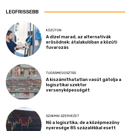
LEGFRISSEBB
KÖZÚTON
A dízel marad, az alternatívák
erősödnek: átalakulóban a közúti
fuvarozás
TUDÁSMEGOSZTÁS
A kiszámíthatatlan vasút gátolja a
logisztikai szektor
versenyképességét
SZAKMAI SZERVEZET
Nő a logisztika, de a középmezőny
nyeresége 85 százalékkal esett