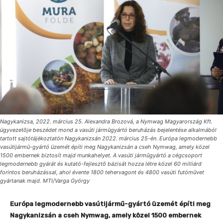
Nagykanizsa, 2022. március 25. Alexandra Brozová, a Nymwag Magyarország Kft.
ügyvezetõje beszédet mond a vasúti jármûgyártó beruházás bejelentése alkalmából
tartott sajtótájékoztatón Nagykanizsán 2022. március 25-én. Európa legmodernebb
vasútijármû-gyártó üzemét építi meg Nagykanizsán a cseh Nymwag, amely közel
1500 embernek biztosít majd munkahelyet. A vasúti jármûgyártó a cégcsoport
legmodernebb gyárát és kutató-fejlesztõ bázisát hozza létre közel 60 milliárd
forintos beruházással, ahol évente 1800 tehervagont és 4800 vasúti futómûvet
gyártanak majd. MTI/Varga György
Európa legmodernebb vasútijármű-gyártó üzemét építi meg
Nagykanizsán a cseh Nymwag, amely közel 1500 embernek