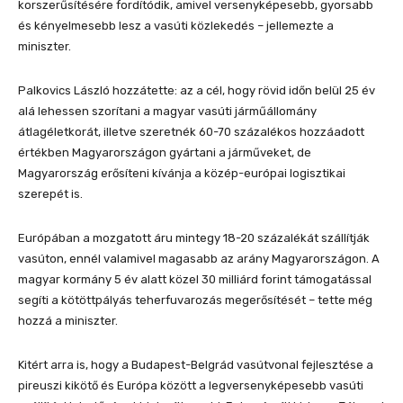
korszerűsítésére fordítódik, amivel versenyképesebb, gyorsabb
és kényelmesebb lesz a vasúti közlekedés – jellemezte a
miniszter.
Palkovics László hozzátette: az a cél, hogy rövid időn belül 25 év
alá lehessen szorítani a magyar vasúti járműállomány
átlagéletkorát, illetve szeretnék 60-70 százalékos hozzáadott
értékben Magyarországon gyártani a járműveket, de
Magyarország erősíteni kívánja a közép-európai logisztikai
szerepét is.
Európában a mozgatott áru mintegy 18-20 százalékát szállítják
vasúton, ennél valamivel magasabb az arány Magyarországon. A
magyar kormány 5 év alatt közel 30 milliárd forint támogatással
segíti a kötöttpályás teherfuvarozás megerősítését – tette még
hozzá a miniszter.
Kitért arra is, hogy a Budapest-Belgrád vasútvonal fejlesztése a
pireuszi kikötő és Európa között a legversenyképesebb vasúti