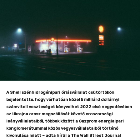
A Shell szénhidrogénipari óriásvállalat csütörtökön
bejelentette, hogy várhatóan közel 5 milliárd dollárnyi
számviteli veszteséget könyvelhet 2022 első negyedévében
az Ukrajna orosz megszállását követő oroszországi
leányvállalataiból, többek között a Gazprom energiaipari
konglomerátummal közös vegyesvállalataiból történő
kivonulása miatt – adta hírül a The Wall Street Journal