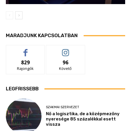
MARADJUNK KAPCSOLATBAN
829
96
Rajongók
Követő
LEGFRISSEBB
SZAKMAI SZERVEZET
Nő a logisztika, de a középmezőny
nyeresége 85 százalékkal esett
vissza