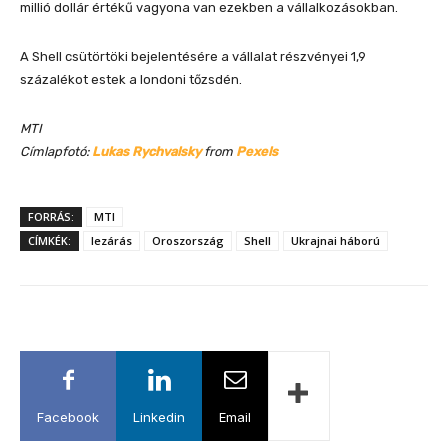
millió dollár értékű vagyona van ezekben a vállalkozásokban.
A Shell csütörtöki bejelentésére a vállalat részvényei 1,9
százalékot estek a londoni tőzsdén.
MTI
Címlapfotó:
Lukas Rychvalsky
from
Pexels
FORRÁS:
MTI
CÍMKÉK:
lezárás
Oroszország
Shell
Ukrajnai háború
Facebook
Linkedin
Email