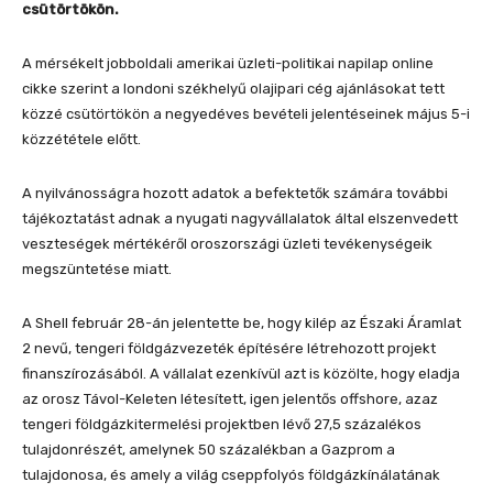
csütörtökön.
A mérsékelt jobboldali amerikai üzleti-politikai napilap online
cikke szerint a londoni székhelyű olajipari cég ajánlásokat tett
közzé csütörtökön a negyedéves bevételi jelentéseinek május 5-i
közzététele előtt.
A nyilvánosságra hozott adatok a befektetők számára további
tájékoztatást adnak a nyugati nagyvállalatok által elszenvedett
veszteségek mértékéről oroszországi üzleti tevékenységeik
megszüntetése miatt.
A Shell február 28-án jelentette be, hogy kilép az Északi Áramlat
2 nevű, tengeri földgázvezeték építésére létrehozott projekt
finanszírozásából. A vállalat ezenkívül azt is közölte, hogy eladja
az orosz Távol-Keleten létesített, igen jelentős offshore, azaz
tengeri földgázkitermelési projektben lévő 27,5 százalékos
tulajdonrészét, amelynek 50 százalékban a Gazprom a
tulajdonosa, és amely a világ cseppfolyós földgázkínálatának