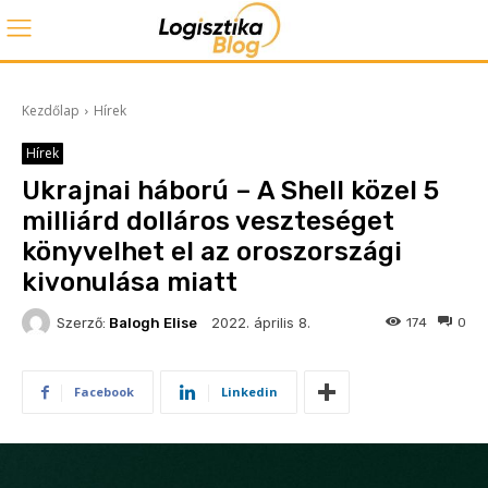
Kezdőlap
Hírek
Hírek
Ukrajnai háború – A Shell közel 5
milliárd dolláros veszteséget
könyvelhet el az oroszországi
kivonulása miatt
2022. április 8.
Szerző:
Balogh Elise
174
0
Facebook
Linkedin