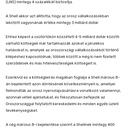
(LNG) mintegy 4 százalékát biztosítja.
A Shell akkor azt állította, hogy az orosz vállalkozásokban
lekötött vagyonának értéke mintegy 3 milliárd dollár.
Ehhez képest a csütörtökön közzétett 4-5 milliárd dollár közötti
várható költségek már tartalmazzák azokat a járulékos
hatásokat is, amelyek az oroszországi vállalkozásokból történő
kilépéshez kapcsolódnak, többek között a még ki nem fizetett
szerződések és más hitelveszteségek költségeit is.
Ezenkívül ez a költségleírás magában foglalja a Shell március 8-
án bejelentett azon döntésének következményeit is, amellyel
felmondták az orosz nyersolajvásárlásra vonatkozó valamennyi,
azonnali vételi ajánlatukat, és fokozatosan befejezik az
Oroszországgal folytatott kereskedelmi és minden egyéb üzleti
tevékenységüket.
A cég március 8-i bejelentése szerint a Shellnek mintegy 400