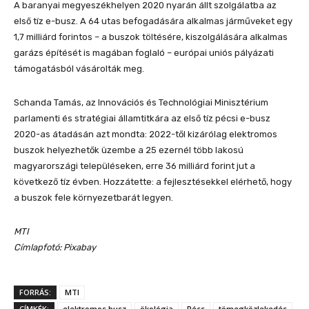
A baranyai megyeszékhelyen 2020 nyarán állt szolgálatba az
első tíz e-busz. A 64 utas befogadására alkalmas járműveket egy
1,7 milliárd forintos – a buszok töltésére, kiszolgálására alkalmas
garázs építését is magában foglaló – európai uniós pályázati
támogatásból vásárolták meg.
Schanda Tamás, az Innovációs és Technológiai Minisztérium
parlamenti és stratégiai államtitkára az első tíz pécsi e-busz
2020-as átadásán azt mondta: 2022-től kizárólag elektromos
buszok helyezhetők üzembe a 25 ezernél több lakosú
magyarországi településeken, erre 36 milliárd forint jut a
következő tíz évben. Hozzátette: a fejlesztésekkel elérhető, hogy
a buszok fele környezetbarát legyen.
MTI
Címlapfotó:
Pixabay
FORRÁS:
MTI
CÍMKÉK:
elektromos busz
ökológia
Pécs
tömegközlekedés