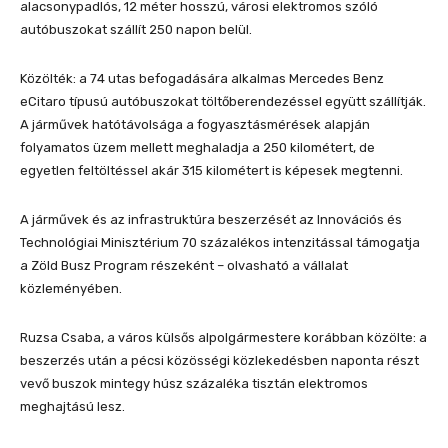
alacsonypadlós, 12 méter hosszú, városi elektromos szóló
autóbuszokat szállít 250 napon belül.
Közölték: a 74 utas befogadására alkalmas Mercedes Benz
eCitaro típusú autóbuszokat töltőberendezéssel együtt szállítják.
A járművek hatótávolsága a fogyasztásmérések alapján
folyamatos üzem mellett meghaladja a 250 kilométert, de
egyetlen feltöltéssel akár 315 kilométert is képesek megtenni.
A járművek és az infrastruktúra beszerzését az Innovációs és
Technológiai Minisztérium 70 százalékos intenzitással támogatja
a Zöld Busz Program részeként – olvasható a vállalat
közleményében.
Ruzsa Csaba, a város külsős alpolgármestere korábban közölte: a
beszerzés után a pécsi közösségi közlekedésben naponta részt
vevő buszok mintegy húsz százaléka tisztán elektromos
meghajtású lesz.