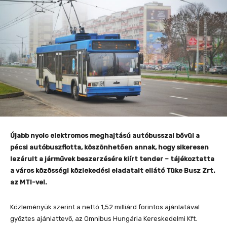
Újabb nyolc elektromos meghajtású autóbusszal bővül a
pécsi autóbuszflotta, köszönhetően annak, hogy sikeresen
lezárult a járművek beszerzésére kiírt tender – tájékoztatta
a város közösségi közlekedési eladatait ellátó Tüke Busz Zrt.
az MTI-vel.
Közleményük szerint a nettó 1,52 milliárd forintos ajánlatával
győztes ajánlattevő, az Omnibus Hungária Kereskedelmi Kft.