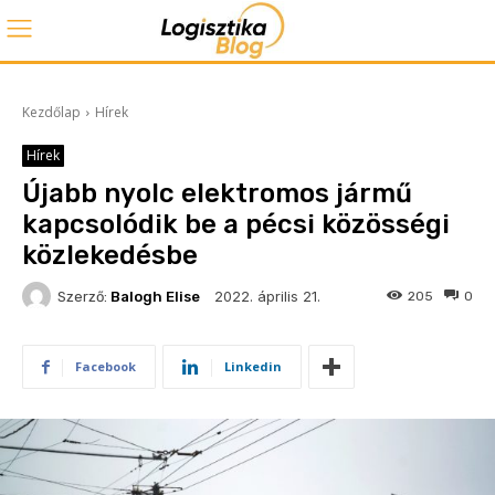
Kezdőlap
Hírek
Hírek
Újabb nyolc elektromos jármű
kapcsolódik be a pécsi közösségi
közlekedésbe
2022. április 21.
Szerző:
Balogh Elise
205
0
Facebook
Linkedin