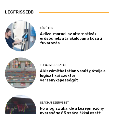
LEGFRISSEBB
KÖZÚTON
A dízel marad, az alternatívák
erősödnek: átalakulóban a közúti
fuvarozás
TUDÁSMEGOSZTÁS
A kiszámíthatatlan vasút gátolja a
logisztikai szektor
versenyképességét
SZAKMAI SZERVEZET
Nő a logisztika, de a középmezőny
nyeresége 85 százalékkal esett