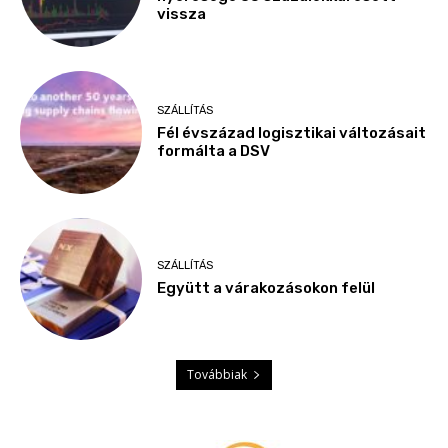
vissza
SZÁLLÍTÁS
Fél évszázad logisztikai változásait
formálta a DSV
SZÁLLÍTÁS
Együtt a várakozásokon felül
Továbbiak