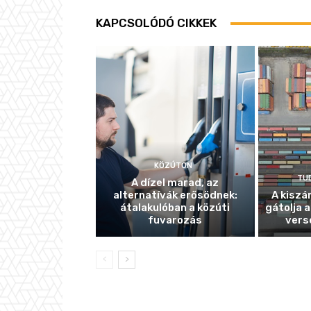
KAPCSOLÓDÓ CIKKEK
KÖZÚTON
TU
A dízel marad, az
alternatívák erősödnek:
A kiszá
átalakulóban a közúti
gátolja a
fuvarozás
vers