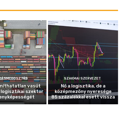
DÁSMEGOSZTÁS
SZAKMAI SZERVEZET
míthatatlan vasút
Nő a logisztika, de a
 logisztikai szektor
középmezőny nyeresége
enyképességét
85 százalékkal esett vissza