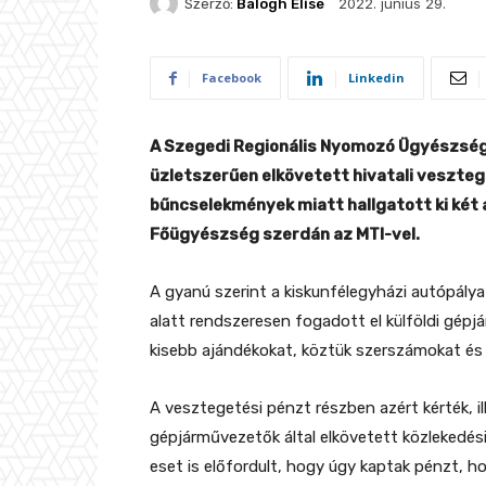
2022. június 29.
Szerző:
Balogh Elise
Facebook
Linkedin
A Szegedi Regionális Nyomozó Ügyészség
üzletszerűen elkövetett hivatali veszte
bűncselekmények miatt hallgatott ki két
Főügyészség szerdán az MTI-vel.
A gyanú szerint a kiskunfélegyházi autópálya
alatt rendszeresen fogadott el külföldi gépj
kisebb ajándékokat, köztük szerszámokat és
A vesztegetési pénzt részben azért kérték, il
gépjárművezetők által elkövetett közlekedési
eset is előfordult, hogy úgy kaptak pénzt, 