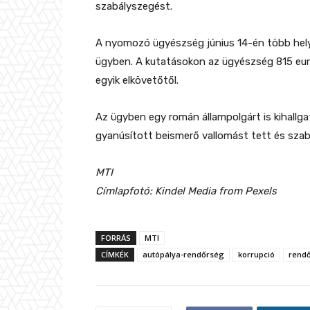
szabályszegést.
A nyomozó ügyészség június 14-én több hely
ügyben. A kutatásokon az ügyészség 815 eurót
egyik elkövetőtől.
Az ügyben egy román állampolgárt is kihallg
gyanúsított beismerő vallomást tett és sza
MTI
Címlapfotó:
Kindel Media
from Pexels
FORRÁS
MTI
CÍMKÉK
autópálya-rendőrség
korrupció
rend