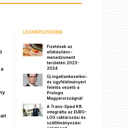
LEGNÉPSZERŰBB
Fizetések az
i
ellátásilánc-
menedzsment
területén 2023-
2024
 a
Új ingatlankezelési-
és ügyfélélményért
felelős vezető a
őny
Prologis
Magyarországnál
A Trans-Sped Kft.
integrálta az EURO-
ait
LOG raktározási és
szállítmányozási