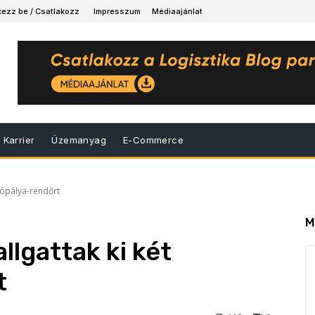
kezz be / Csatlakozz
Impresszum
Médiaajánlat
Karrier
Üzemanyag
E-Commerce
utópálya-rendőrt
M
llgattak ki két
t