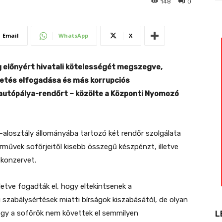
148
0
Email
WhatsApp
X
 előnyért hivatali kötelességét megszegve,
getés elfogadása és más korrupciós
 autópálya-rendőrt – közölte a Központi Nyomozó
-alosztály állományába tartozó két rendőr szolgálata
árművek sofőrjeitől kisebb összegű készpénzt, illetve
 konzervet.
letve fogadták el, hogy eltekintsenek a
 szabálysértések miatti bírságok kiszabásától, de olyan
hogy a sofőrök nem követtek el semmilyen
L