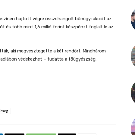
színen hajtott végre összehangolt bűnügyi akciót az
 és több mint 1,6 millió forint készpénzt foglalt le az
atták, aki megvesztegette a két rendőrt. Mindhárom
badlábon védekezhet – tudatta a főügyészség.
őrség