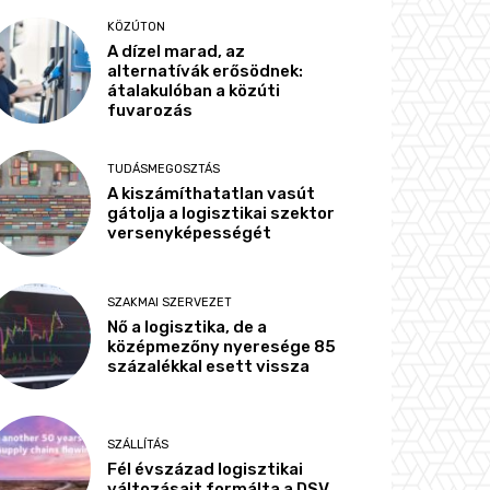
KÖZÚTON
A dízel marad, az
alternatívák erősödnek:
átalakulóban a közúti
fuvarozás
TUDÁSMEGOSZTÁS
A kiszámíthatatlan vasút
gátolja a logisztikai szektor
versenyképességét
SZAKMAI SZERVEZET
Nő a logisztika, de a
középmezőny nyeresége 85
százalékkal esett vissza
SZÁLLÍTÁS
Fél évszázad logisztikai
változásait formálta a DSV