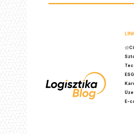
LIN
C
Szt
Tec
ES
Kar
Üze
E-c