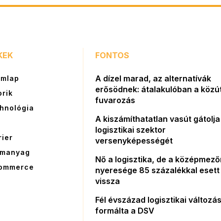
KEK
FONTOS
A dízel marad, az alternatívák
ímlap
erősödnek: átalakulóban a közút
orik
fuvarozás
hnológia
A kiszámíthatatlan vasút gátolja
G
logisztikai szektor
rier
versenyképességét
manyag
Nő a logisztika, de a középmez
ommerce
nyeresége 85 százalékkal esett
vissza
Fél évszázad logisztikai változás
formálta a DSV