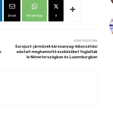
Email
WhatsApp
X
KÖVETKEZŐ CIKK
Eurojust: járművek károsanyag-kibocsátási
k
adatait meghamisító eszközöket foglaltak
le Németországban és Luxemburgban