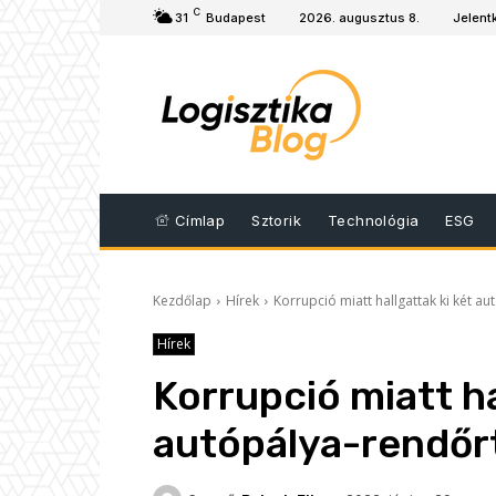
C
31
Budapest
2026. augusztus 8.
Jelent
Címlap
Sztorik
Technológia
ESG
Kezdőlap
Hírek
Korrupció miatt hallgattak ki két a
Hírek
Korrupció miatt ha
autópálya-rendőr