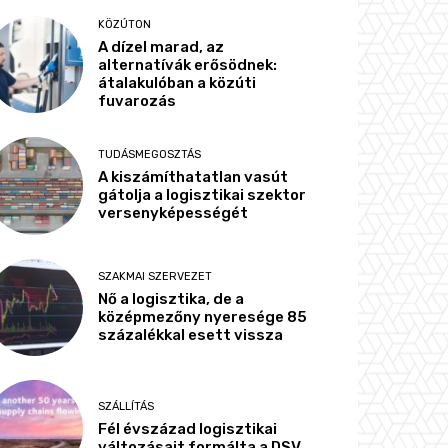
KÖZÚTON
A dízel marad, az
alternatívák erősödnek:
átalakulóban a közúti
fuvarozás
TUDÁSMEGOSZTÁS
A kiszámíthatatlan vasút
gátolja a logisztikai szektor
versenyképességét
SZAKMAI SZERVEZET
Nő a logisztika, de a
középmezőny nyeresége 85
százalékkal esett vissza
SZÁLLÍTÁS
Fél évszázad logisztikai
változásait formálta a DSV