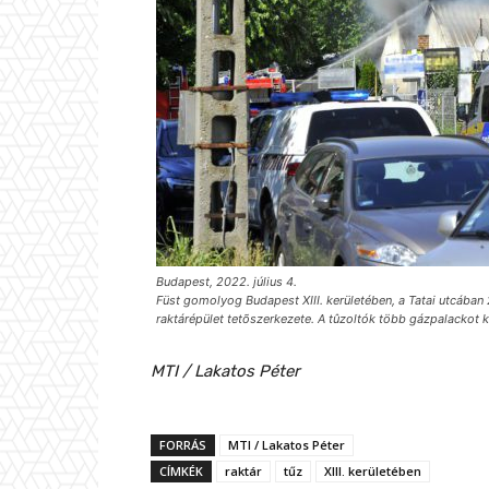
Budapest, 2022. július 4.
Füst gomolyog Budapest XIII. kerületében, a Tatai utcában
raktárépület tetõszerkezete. A tûzoltók több gázpalackot ki
MTI / Lakatos Péter
FORRÁS
MTI / Lakatos Péter
CÍMKÉK
raktár
tűz
XIII. kerületében