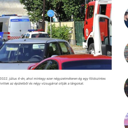
 2022. július 4-én, ahol mintegy ezer négyzetméteren ég egy földszintes
vittek az épületbõl és négy vízsugárral oltják a lángokat.