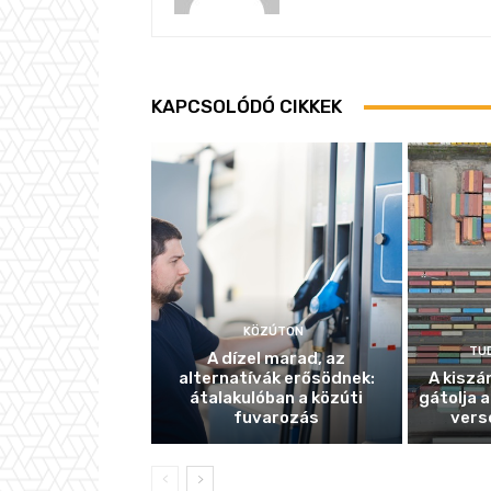
KAPCSOLÓDÓ CIKKEK
KÖZÚTON
TU
A dízel marad, az
alternatívák erősödnek:
A kiszá
átalakulóban a közúti
gátolja a
fuvarozás
vers