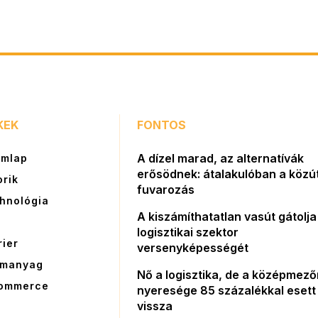
KEK
FONTOS
A dízel marad, az alternatívák
ímlap
erősödnek: átalakulóban a közút
orik
fuvarozás
hnológia
A kiszámíthatatlan vasút gátolja
G
logisztikai szektor
rier
versenyképességét
manyag
Nő a logisztika, de a középmez
ommerce
nyeresége 85 százalékkal esett
vissza