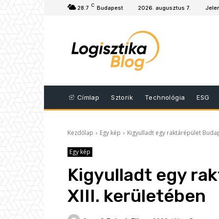
C
28.7
Budapest
2026. augusztus 7.
Jele
Címlap
Sztorik
Technológia
ESG
Kezdőlap
Egy kép
Kigyulladt egy raktárépület Budap
Egy kép
Kigyulladt egy ra
XIII. kerületében