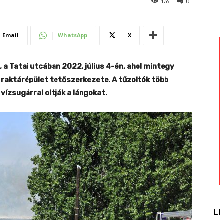
176
0
Email
WhatsApp
X
 a Tatai utcában 2022. július 4-én, ahol mintegy
raktárépület tetőszerkezete. A tűzoltók több
vízsugárral oltják a lángokat.
L