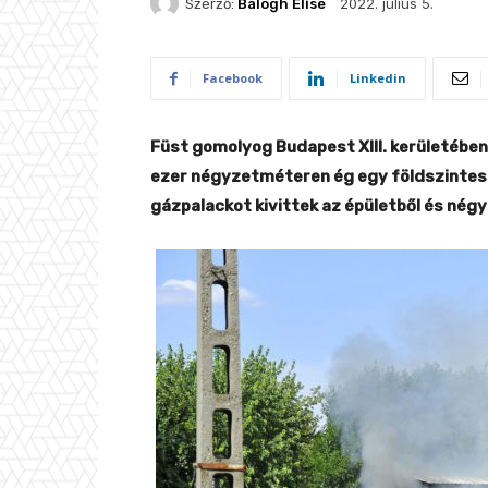
2022. július 5.
Szerző:
Balogh Elise
Facebook
Linkedin
Füst gomolyog Budapest XIII. kerületében,
ezer négyzetméteren ég egy földszintes 
gázpalackot kivittek az épületből és négy 