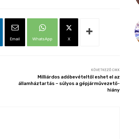
Email
WhatsApp
X
KÖVETKEZŐ CIKK
Milliárdos adóbevételtől eshet el az
államháztartás – súlyos a gépjárművezető-
hiány