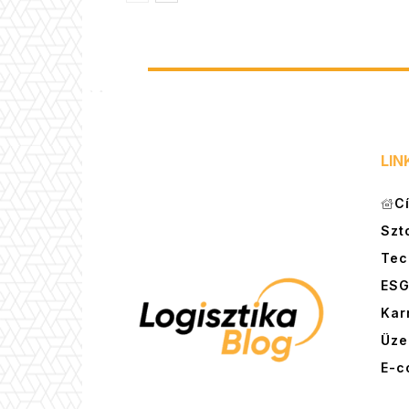
LIN
C
Szt
Tec
ES
Kar
Üze
E-c