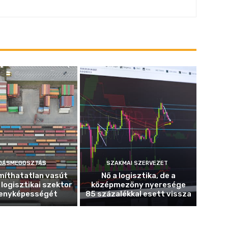
DÁSMEGOSZTÁS
SZAKMAI SZERVEZET
míthatatlan vasút
Nő a logisztika, de a
 logisztikai szektor
középmezőny nyeresége
enyképességét
85 százalékkal esett vissza