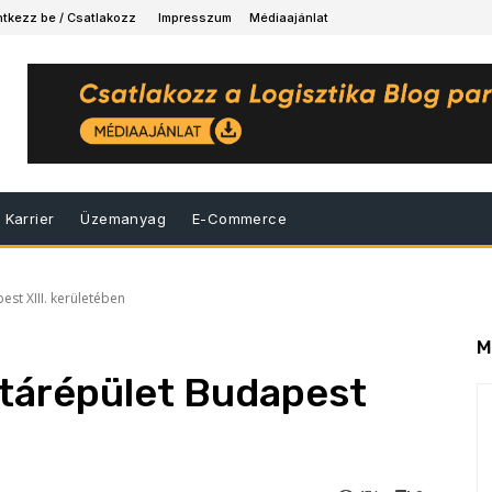
ntkezz be / Csatlakozz
Impresszum
Médiaajánlat
Karrier
Üzemanyag
E-Commerce
est XIII. kerületében
M
ktárépület Budapest