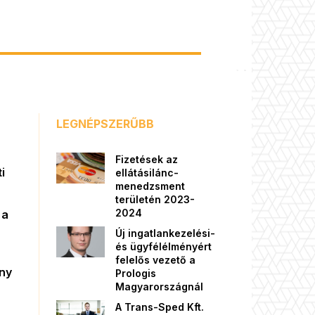
LEGNÉPSZERŰBB
Fizetések az
i
ellátásilánc-
menedzsment
területén 2023-
2024
 a
Új ingatlankezelési-
és ügyfélélményért
felelős vezető a
őny
Prologis
Magyarországnál
A Trans-Sped Kft.