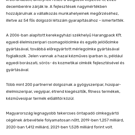
decemberére zárják le. A fejlesztések nagymértékben
hozzájárulnak a vállalkozás munkahelyeinek megőrzéséhez,
illetve az 54 fős dolgozói létszám gyarapításához – ismertették.
A 2006-ban alapított kerekegyházi székhelyű Harangpack Kft.
egyedi élelmiszeripari csomagolócímke és egyéb jelölőcímke
gyártásával, továbbá előregyártott mérlegcímke gyártásával
foglalkozik. Jelen vannak a hazai kézműves iparban is, például
egyedi borászati, sörös- és kozmetikai címkék fejlesztésével és
gyártásával.
Több mint 200 partnerrel dolgoznak a gyógyszeripar, húsipar-
élelmiszeripar, vegyipar, étrend kiegészítők, fitness termékek,
kézművesipar termék előállítói közül.
Magyarország legnagyobb tekercses öntapadó címkegyártó
cégének árbevétele folyamatosan nőtt, 2019-ben 1,257 milliárd,
2020-ban 1,412 milliárd, 2021-ben 1,528 milliárd forint volt.