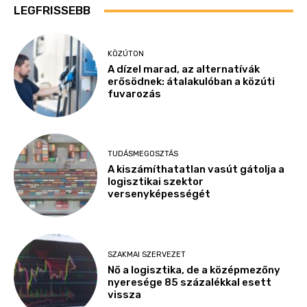
LEGFRISSEBB
KÖZÚTON
A dízel marad, az alternatívák
erősödnek: átalakulóban a közúti
fuvarozás
TUDÁSMEGOSZTÁS
A kiszámíthatatlan vasút gátolja a
logisztikai szektor
versenyképességét
SZAKMAI SZERVEZET
Nő a logisztika, de a középmezőny
nyeresége 85 százalékkal esett
vissza