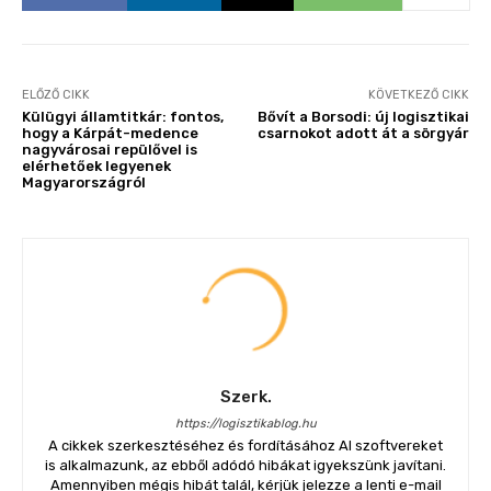
ELŐZŐ CIKK
KÖVETKEZŐ CIKK
Külügyi államtitkár: fontos,
Bővít a Borsodi: új logisztikai
hogy a Kárpát-medence
csarnokot adott át a sörgyár
nagyvárosai repülővel is
elérhetőek legyenek
Magyarországról
Szerk.
https://logisztikablog.hu
A cikkek szerkesztéséhez és fordításához AI szoftvereket
is alkalmazunk, az ebből adódó hibákat igyekszünk javítani.
Amennyiben mégis hibát talál, kérjük jelezze a lenti e-mail