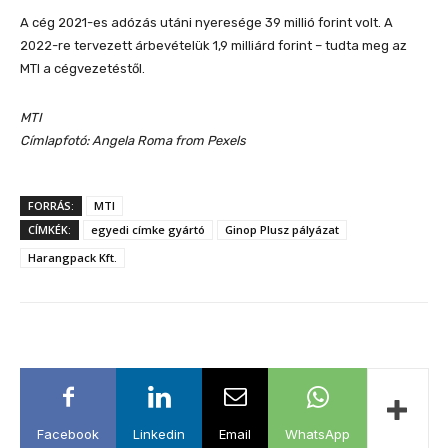
A cég 2021-es adózás utáni nyeresége 39 millió forint volt. A
2022-re tervezett árbevételük 1,9 milliárd forint – tudta meg az
MTI a cégvezetéstől.
MTI
Címlapfotó: Angela Roma from Pexels
FORRÁS:
MTI
CÍMKÉK:
egyedi címke gyártó
Ginop Plusz pályázat
Harangpack Kft.
Facebook
Linkedin
Email
WhatsApp