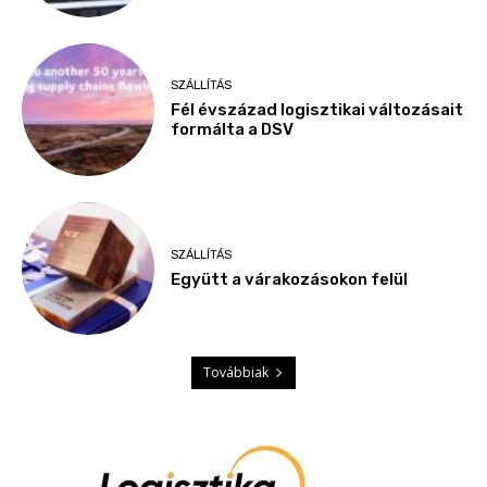
SZÁLLÍTÁS
Fél évszázad logisztikai változásait
formálta a DSV
SZÁLLÍTÁS
Együtt a várakozásokon felül
Továbbiak