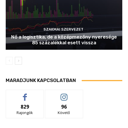
SZAKMAI SZERVEZET
Nő a logisztika, de a középmezőny nyeresége
85 százalékkal esett vissza
MARADJUNK KAPCSOLATBAN
829
96
Rajongók
Követő