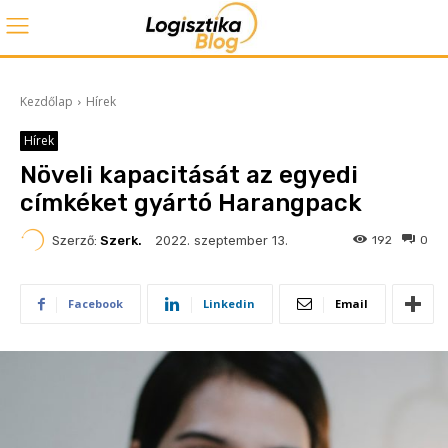
Kezdőlap
Hírek
Hírek
Növeli kapacitását az egyedi
címkéket gyártó Harangpack
2022. szeptember 13.
Szerző:
Szerk.
192
0
Facebook
Linkedin
Email