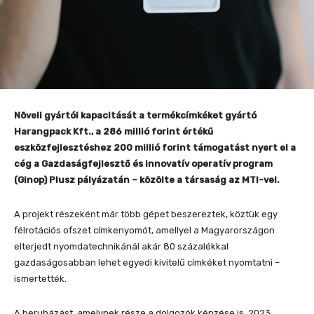
Növeli gyártói kapacitását a termékcímkéket gyártó
Harangpack Kft., a 286 millió forint értékű
eszközfejlesztéshez 200 millió forint támogatást nyert el a
cég a Gazdaságfejlesztő és innovatív operatív program
(Ginop) Plusz pályázatán – közölte a társaság az MTI-vel.
A projekt részeként már több gépet beszereztek, köztük egy
félrotációs ofszet címkenyomót, amellyel a Magyarországon
elterjedt nyomdatechnikánál akár 80 százalékkal
gazdaságosabban lehet egyedi kivitelű címkéket nyomtatni –
ismertették.
A beruházást, amelynek része a dolgozók képzése is, 2023