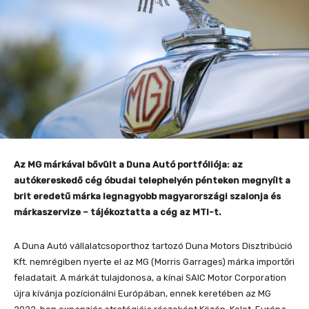
Az MG márkával bővült a Duna Autó portfóliója: az
autókereskedő cég óbudai telephelyén pénteken megnyílt a
brit eredetű márka legnagyobb magyarországi szalonja és
márkaszervize – tájékoztatta a cég az MTI-t.
A Duna Autó vállalatcsoporthoz tartozó Duna Motors Disztribúció
Kft. nemrégiben nyerte el az MG (Morris Garrages) márka importőri
feladatait. A márkát tulajdonosa, a kínai SAIC Motor Corporation
újra kívánja pozícionálni Európában, ennek keretében az MG