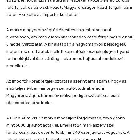
2022-ben expanziós stratégiája részeként Közép-Kelet-Európa
felé fordul, és az elsők között Magyarországon kezdi forgalmazni
autóit – közölte az importőr korábban.
A márka magyarországi értékesítése szombaton indul
hivatalosan, amikor 22 márkakereskedés kezdi forgalmazni az MG
6 modellváltozatát. A kínálatában a hagyományos belsőégésű
motorral szerelt autók mellett kaphatóak lesznek plug-in hybrid
technológiával és kizárólag elektromos hajtással rendelkező
modellek is.
Az importőr korábbi tájékoztatása szerint arra számít, hogy az
első teljes évben mintegy ezer autót tudnak eladni
Magyarországon, három év múlva pedig 3 százalékos piaci
részesedést érhetnek el.
A Duna Autó Zrt. 19 márka modelljeit forgalmazza, tavaly több
mint 5000 új autót adtak el. Emellett 24 márkaszervizzel
rendelkezik, ezek évente több mint 40 ezer javítást végeznek. A
telephelyen használtautó-kereskedés is működik.