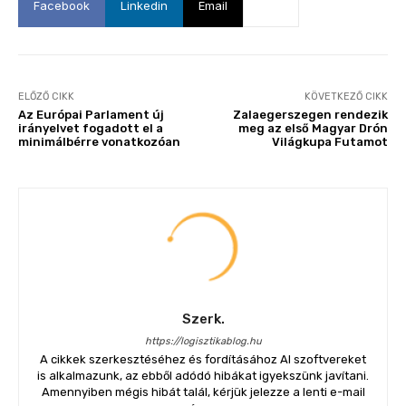
Facebook
Linkedin
Email
ELŐZŐ CIKK
KÖVETKEZŐ CIKK
Az Európai Parlament új
Zalaegerszegen rendezik
irányelvet fogadott el a
meg az első Magyar Drón
minimálbérre vonatkozóan
Világkupa Futamot
Szerk.
https://logisztikablog.hu
A cikkek szerkesztéséhez és fordításához AI szoftvereket
is alkalmazunk, az ebből adódó hibákat igyekszünk javítani.
Amennyiben mégis hibát talál, kérjük jelezze a lenti e-mail