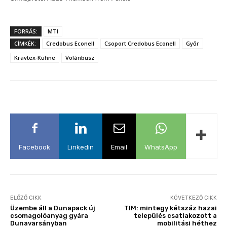
FORRÁS:
MTI
CÍMKÉK:
Credobus Econell
Csoport Credobus Econell
Győr
Kravtex-Kühne
Volánbusz
Facebook
Linkedin
Email
WhatsApp
ELŐZŐ CIKK
KÖVETKEZŐ CIKK
Üzembe áll a Dunapack új
TIM: mintegy kétszáz hazai
csomagolóanyag gyára
település csatlakozott a
Dunavarsányban
mobilitási héthez