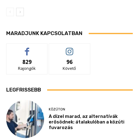
MARADJUNK KAPCSOLATBAN
829
96
Rajongók
Követő
LEGFRISSEBB
KÖZÚTON
A dízel marad, az alternatívák
erősödnek: átalakulóban a közúti
fuvarozás