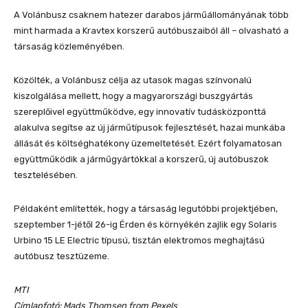
A Volánbusz csaknem hatezer darabos járműállományának több
mint harmada a Kravtex korszerű autóbuszaiból áll – olvasható a
társaság közleményében.
Közölték, a Volánbusz célja az utasok magas színvonalú
kiszolgálása mellett, hogy a magyarországi buszgyártás
szereplőivel együttműködve, egy innovatív tudásközponttá
alakulva segítse az új járműtípusok fejlesztését, hazai munkába
állását és költséghatékony üzemeltetését. Ezért folyamatosan
együttműködik a járműgyártókkal a korszerű, új autóbuszok
tesztelésében.
Példaként említették, hogy a társaság legutóbbi projektjében,
szeptember 1-jétől 26-ig Érden és környékén zajlik egy Solaris
Urbino 15 LE Electric típusú, tisztán elektromos meghajtású
autóbusz tesztüzeme.
MTI
Címlapfotó: Mads Thomsen from Pexels