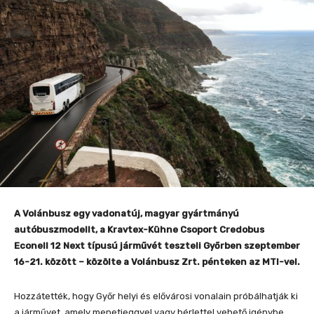
A Volánbusz egy vadonatúj, magyar gyártmányú
autóbuszmodellt, a Kravtex-Kühne Csoport Credobus
Econell 12 Next típusú járművét teszteli Győrben szeptember
16-21. között – közölte a Volánbusz Zrt. pénteken az MTI-vel.
Hozzátették, hogy Győr helyi és elővárosi vonalain próbálhatják ki
a járművet, amely menetjeggyel vagy bérlettel vehető igénybe.