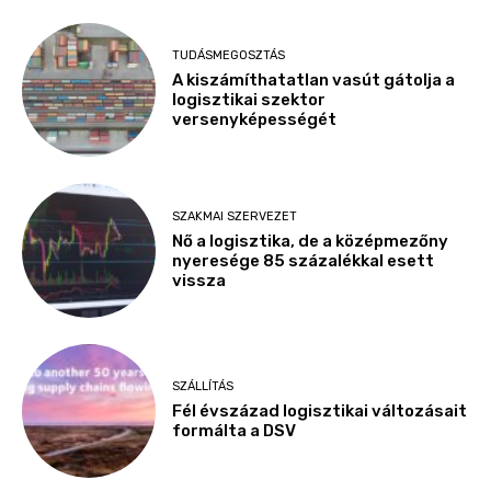
TUDÁSMEGOSZTÁS
A kiszámíthatatlan vasút gátolja a
logisztikai szektor
versenyképességét
SZAKMAI SZERVEZET
Nő a logisztika, de a középmezőny
nyeresége 85 százalékkal esett
vissza
SZÁLLÍTÁS
Fél évszázad logisztikai változásait
formálta a DSV