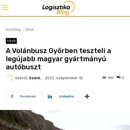
Kezdőlap
Hírek
Hírek
A Volánbusz Győrben teszteli a
legújabb magyar gyártmányú
autóbuszt
2022. szeptember 16.
Szerző:
Szerk.
180
0
Facebook
Linkedin