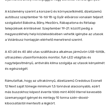
A közlemény szerint a korszerű és környezetkímélő, dízelüzemű
autóbusz szeptember 16-tól 18-ig Győr elővárosi vonalain teljesít
szolgálatot Bábolna, Bőny, Mezőörs, Rábapatona és Rétalap
települések érintésével. Szeptember 19-21. között pedig a
megyeszékhely helyi közlekedésében vehetik igénybe az utasok
a Volánbusz honlapján elérhető menetrend szerint.
A 43 ülő és 40 álló utas szállítására alkalmas járművön USB-töltők,
ultraszéles utasinformációs monitor, full-LED világítás és
nagyteljesítményű, antivirális klíma szolgálja az utasok kényelmét
és egészségét.
Rámutattak, hogy az ultrakönnyű, dízelüzemű Credobus Econell
12 Next saját tömege minimum 1,5 tonnával alacsonyabb, ezért
más buszokhoz képest évente több mint 4000 literrel kevesebb
üzemanyagot igényel és mintegy 10 tonna szén-dioxid-
kibocsátástól mentesíti a légkört.