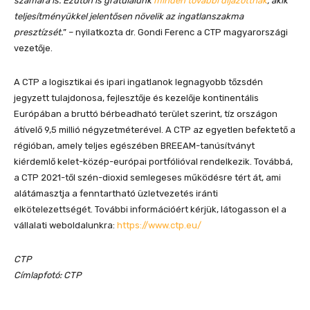
számára is. Ezúton is gratulálunk
minden további díjazottnak
, akik
teljesítményükkel jelentősen növelik az ingatlanszakma
presztízsét.
” – nyilatkozta dr. Gondi Ferenc a CTP magyarországi
vezetője.
A CTP a logisztikai és ipari ingatlanok legnagyobb tőzsdén
jegyzett tulajdonosa, fejlesztője és kezelője kontinentális
Európában a bruttó bérbeadható terület szerint, tíz országon
átívelő 9,5 millió négyzetméterével. A CTP az egyetlen befektető a
régióban, amely teljes egészében BREEAM-tanúsítványt
kiérdemlő kelet-közép-európai portfólióval rendelkezik. Továbbá,
a CTP 2021-től szén-dioxid semlegeses működésre tért át, ami
alátámasztja a fenntartható üzletvezetés iránti
elkötelezettségét. További információért kérjük, látogasson el a
vállalati weboldalunkra:
https://www.ctp.eu/
CTP
Címlapfotó: CTP