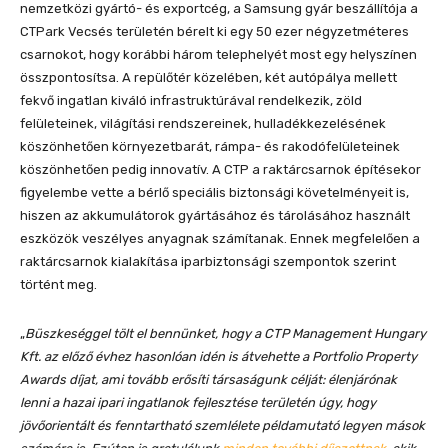
nemzetközi gyártó- és exportcég, a Samsung gyár beszállítója a
CTPark Vecsés területén bérelt ki egy 50 ezer négyzetméteres
csarnokot, hogy korábbi három telephelyét most egy helyszínen
összpontosítsa. A repülőtér közelében, két autópálya mellett
fekvő ingatlan kiváló infrastruktúrával rendelkezik, zöld
felületeinek, világítási rendszereinek, hulladékkezelésének
köszönhetően környezetbarát, rámpa- és rakodófelületeinek
köszönhetően pedig innovatív. A CTP a raktárcsarnok építésekor
figyelembe vette a bérlő speciális biztonsági követelményeit is,
hiszen az akkumulátorok gyártásához és tárolásához használt
eszközök veszélyes anyagnak számítanak. Ennek megfelelően a
raktárcsarnok kialakítása iparbiztonsági szempontok szerint
történt meg.
„
Büszkeséggel tölt el bennünket, hogy a CTP Management Hungary
Kft. az előző évhez hasonlóan idén is átvehette a Portfolio Property
Awards díjat, ami tovább erősíti társaságunk célját: élenjárónak
lenni a hazai ipari ingatlanok fejlesztése területén úgy, hogy
jövőorientált és fenntartható szemlélete példamutató legyen mások