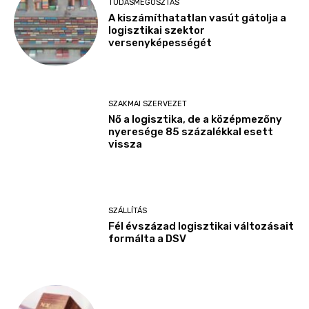
TUDÁSMEGOSZTÁS
A kiszámíthatatlan vasút gátolja a
logisztikai szektor
versenyképességét
SZAKMAI SZERVEZET
Nő a logisztika, de a középmezőny
nyeresége 85 százalékkal esett
vissza
SZÁLLÍTÁS
Fél évszázad logisztikai változásait
formálta a DSV