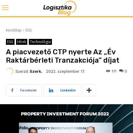
Kezdőlap
ESG
ESG
Hírek
Technológia
A piacvezető CTP nyerte Az „Év
Raktárbérleti Tranzakciója” díjat
2022. szeptember 17.
Szerző:
Szerk.
171
0
Facebook
Linkedin