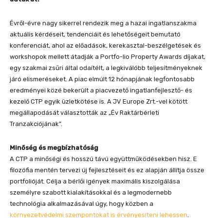
Évről-évre nagy sikerrel rendezik meg a hazai ingatlanszakma
aktuális kérdéseit, tendenciáit és lehetőségeit bemutató
konferenciát, ahol az előadások, kerekasztal-beszélgetések és
workshopok mellett átadják a Portfo-lio Property Awards díjakat,
egy szakmai zsűri által odaítélt, a legkiválóbb teljesítményeknek
járó elismeréseket. A piac elmúlt 12 hónapjának legfontosabb
eredményei közé bekerült a piacvezető ingatlanfejlesztő- és
kezelő CTP egyik üzletkötése is. A JV Europe Zrt.-vel kötött
megállapodását választották az „Év Raktárbérleti
Tranzakciójának”.
Minőség és megbízhatóság
A CTP a minőségi és hosszú távú együttműködésekben hisz. E
filozófia mentén tervezi új fejlesztéseit és ez alapján állítja össze
portfolióját. Célja a bérlői igények maximális kiszolgálása
személyre szabott kialakításokkal és a legmodernebb
technológia alkalmazásával úgy, hogy közben a
környezetvédelmi szempontokat is érvényesíteni lehessen
.