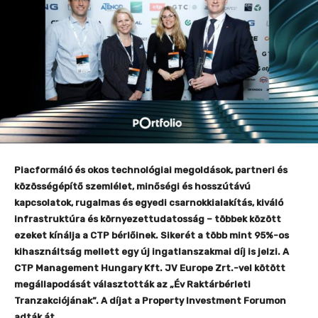
Piacformáló és okos technológiai megoldások, partneri és
közösségépítő szemlélet, minőségi és hosszútávú
kapcsolatok, rugalmas és egyedi csarnokkialakítás, kiváló
infrastruktúra és környezettudatosság – többek között
ezeket kínálja a CTP bérlőinek. Sikerét a több mint 95%-os
kihasználtság mellett egy új ingatlanszakmai díj is jelzi. A
CTP Management Hungary Kft. JV Europe Zrt.-vel kötött
megállapodását választották az „Év Raktárbérleti
Tranzakciójának”. A díjat a Property Investment Forumon
adták át.