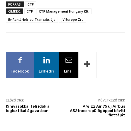
FORRÁS:
CTP
CÍMKÉK:
CTP
CTP Management Hungary Kft.
Év Raktárbérleti Tranzakciója
JV Europe Zrt.
Facebook
Linkedin
Email
ELŐZŐ CIKK
KÖVETKEZŐ CIKK
Kihívásokkal teli idők a
A Wizz Air 75 új Airbus
logisztikai ágazatban
A321neo repülőgéppel bővíti
flottáját