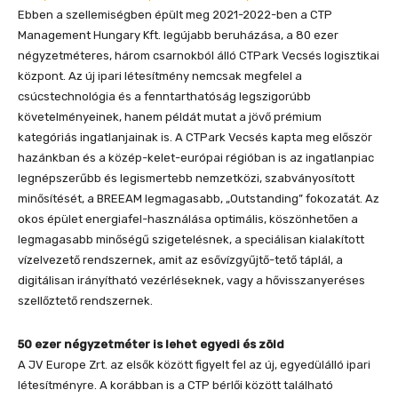
Ebben a szellemiségben épült meg 2021-2022-ben a CTP
Management Hungary Kft. legújabb beruházása, a 80 ezer
négyzetméteres, három csarnokból álló CTPark Vecsés logisztikai
központ. Az új ipari létesítmény nemcsak megfelel a
csúcstechnológia és a fenntarthatóság legszigorúbb
követelményeinek, hanem példát mutat a jövő prémium
kategóriás ingatlanjainak is. A CTPark Vecsés kapta meg először
hazánkban és a közép-kelet-európai régióban is az ingatlanpiac
legnépszerűbb és legismertebb nemzetközi, szabványosított
minősítését, a BREEAM legmagasabb, „Outstanding” fokozatát. Az
okos épület energiafel-használása optimális, köszönhetően a
legmagasabb minőségű szigetelésnek, a speciálisan kialakított
vízelvezető rendszernek, amit az esővízgyűjtő-tető táplál, a
digitálisan irányítható vezérléseknek, vagy a hővisszanyeréses
szellőztető rendszernek.
50 ezer négyzetméter is lehet egyedi és zöld
A JV Europe Zrt. az elsők között figyelt fel az új, egyedülálló ipari
létesítményre. A korábban is a CTP bérlői között található