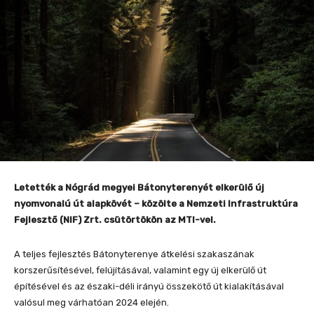
Letették a Nógrád megyei Bátonyterenyét elkerülő új
nyomvonalú út alapkövét – közölte a Nemzeti Infrastruktúra
Fejlesztő (NIF) Zrt. csütörtökön az MTI-vel.
A teljes fejlesztés Bátonyterenye átkelési szakaszának
korszerűsítésével, felújításával, valamint egy új elkerülő út
építésével és az északi-déli irányú összekötő út kialakításával
valósul meg várhatóan 2024 elején.