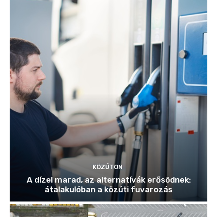
KÖZÚTON
A dízel marad, az alternatívák erősödnek:
átalakulóban a közúti fuvarozás