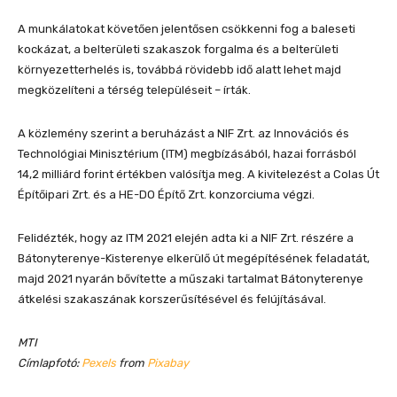
A munkálatokat követően jelentősen csökkenni fog a baleseti
kockázat, a belterületi szakaszok forgalma és a belterületi
környezetterhelés is, továbbá rövidebb idő alatt lehet majd
megközelíteni a térség településeit – írták.
A közlemény szerint a beruházást a NIF Zrt. az Innovációs és
Technológiai Minisztérium (ITM) megbízásából, hazai forrásból
14,2 milliárd forint értékben valósítja meg. A kivitelezést a Colas Út
Építőipari Zrt. és a HE-DO Építő Zrt. konzorciuma végzi.
Felidézték, hogy az ITM 2021 elején adta ki a NIF Zrt. részére a
Bátonyterenye-Kisterenye elkerülő út megépítésének feladatát,
majd 2021 nyarán bővítette a műszaki tartalmat Bátonyterenye
átkelési szakaszának korszerűsítésével és felújításával.
MTI
Címlapfotó:
Pexels
from
Pixabay