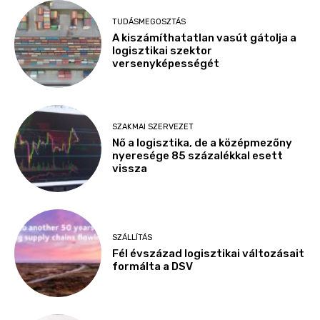
TUDÁSMEGOSZTÁS
A kiszámíthatatlan vasút gátolja a
logisztikai szektor
versenyképességét
SZAKMAI SZERVEZET
Nő a logisztika, de a középmezőny
nyeresége 85 százalékkal esett
vissza
SZÁLLÍTÁS
Fél évszázad logisztikai változásait
formálta a DSV