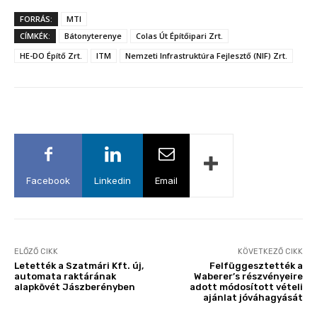
FORRÁS:
MTI
CÍMKÉK:
Bátonyterenye
Colas Út Építőipari Zrt.
HE-DO Építő Zrt.
ITM
Nemzeti Infrastruktúra Fejlesztő (NIF) Zrt.
Facebook
Linkedin
Email
ELŐZŐ CIKK
KÖVETKEZŐ CIKK
Letették a Szatmári Kft. új,
Felfüggesztették a
automata raktárának
Waberer’s részvényeire
alapkövét Jászberényben
adott módosított vételi
ajánlat jóváhagyását