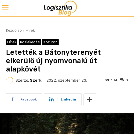
Kezdőlap
Hírek
Hírek
Közlekedés
Közúton
Letették a Bátonyterenyét
elkerülő új nyomvonalú út
alapkövét
2022. szeptember 23.
Szerző:
Szerk.
184
0
Facebook
Linkedin