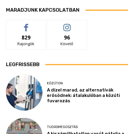
MARADJUNK KAPCSOLATBAN
829
96
Rajongók
Követő
LEGFRISSEBB
KÖZÚTON
A dízel marad, az alternatívák
erősödnek: átalakulóban a közúti
fuvarozás
TUDÁSMEGOSZTÁS
A kiszámíthatatlan vasút gátolja a