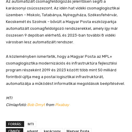
Az automatizált csomagfeldolgozás jelentősen segíti a
karácsonyi csúcsszezont. Az idén hat vidéki csomaglogisztikai
üzemben – Miskolc, Tatabánya, Nyíregyháza, Székesfehérvár,
Kecskemét és Szolnok – bővült a Magyar Posta eszközparkja
automatizált csomagfeldolgozó rendszerekkel, amely így már
összesen 9 depóban elérhető, és 2023-ban további 8 vidéki
városban lesz automatizált rendszer.
A közleményben ismertetik, hogy a Magyar Posta az MPL+
csomaglogisztika modernizációs és infrastruktúra fejlesztési
program részeként 2019 és 2023 között több mint 50 milliárd
forintból újítja meg a postai logisztikai infrastruktúrát,
automatizálja a működést informatikai megoldások beépítésével.
MTI
Címlapfotó:
Bob Dmyt
from
Pixabay
FORRÁS:
MTI
CÍMKÉK:
advent
karácsony
Magyar Posta