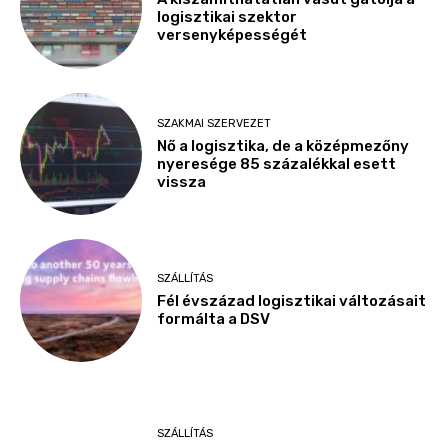
logisztikai szektor
versenyképességét
SZAKMAI SZERVEZET
Nő a logisztika, de a középmezőny
nyeresége 85 százalékkal esett
vissza
SZÁLLÍTÁS
Fél évszázad logisztikai változásait
formálta a DSV
SZÁLLÍTÁS