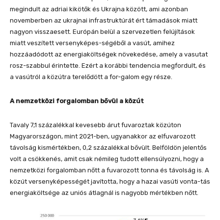
megindult az adriai kikötők és Ukrajna között, ami azonban
novemberben az ukrajnai infrastruktúrát ért támadások miatt
nagyon visszaesett. Európán belül a szervezetlen felújítások
miatt veszített versenyképes-ségéből a vasút, amihez
hozzáadódott az energiaköltségek növekedése, amely a vasutat
rosz-szabbul érintette. Ezért a korábbi tendencia megfordult, és
a vasútról a közútra terelődött a for-galom egy része.
A nemzetközi forgalomban bővül a közút
Tavaly 7,1 százalékkal kevesebb árut fuvaroztak közúton
Magyarországon, mint 2021-ben, ugyanakkor az elfuvarozott
távolság kismértékben, 0,2 százalékkal bővült. Belföldön jelentős
volt a csökkenés, amit csak némileg tudott ellensúlyozni, hogy a
nemzetközi forgalomban nőtt a fuvarozott tonna és távolság is. A
közút versenyképességét javította, hogy a hazai vasúti vonta-tás
energiaköltsége az uniós átlagnál is nagyobb mértékben nőtt.