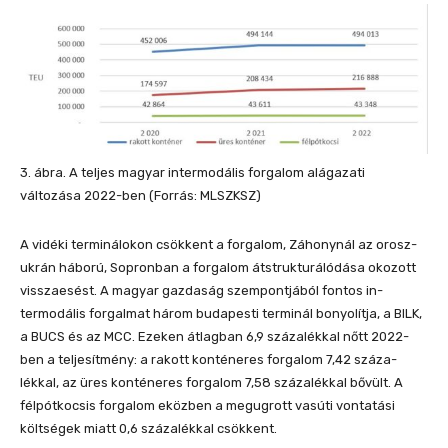
3. ábra. A teljes magyar intermodális forgalom alágazati
változása 2022-ben (Forrás: MLSZKSZ)
A vidéki terminálokon csökkent a forgalom, Záhonynál az orosz-
ukrán háború, Sopronban a forgalom átstrukturálódása okozott
visszaesést. A magyar gazdaság szempontjából fontos in-
termodális forgalmat három budapesti terminál bonyolítja, a BILK,
a BUCS és az MCC. Ezeken átlagban 6,9 százalékkal nőtt 2022-
ben a teljesítmény: a rakott konténeres forgalom 7,42 száza-
lékkal, az üres konténeres forgalom 7,58 százalékkal bővült. A
félpótkocsis forgalom eközben a megugrott vasúti vontatási
költségek miatt 0,6 százalékkal csökkent.