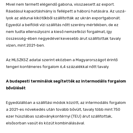
Mivel nem termett elégendő gabona, visszaesett az export.
Ráadásul kapacitáshiány is fellépett a háború hatására. Az uszá-
lyok az aldunai kikötőkből szállították az ukrán exportgabonát.
Egyedül a belföldi vízi szállítás nőtt szerény mértékben, de ez
nem tudta ellensúlyozni a kieső nemzetközi forgalmat, így
összesség-ében negyedével kevesebb árut szállítottak tavaly
vízen, mint 2021-ben.
Az MLSZKSZ adatai szerint eközben a Magyarországot érintő
tengeri konténeres forgalom 6,4 százalékkal nőtt tavaly.
A budapesti terminálok segítették az intermodális forgalom
bővülését
Egyedülállóan a szállítási módok között, az intermodális forgalom
a 2021-es növekedés után tovább bővült, tavaly több mint 750
ezer húszlábas szabványkontérnyi (TEU) árut szállítottak,
elsősorban vasút és közút kombinálásával.