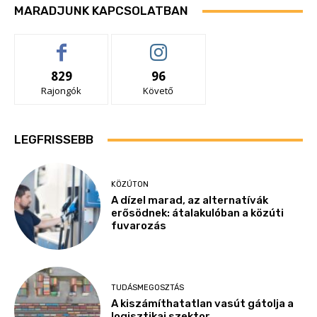
MARADJUNK KAPCSOLATBAN
829
96
Rajongók
Követő
LEGFRISSEBB
KÖZÚTON
A dízel marad, az alternatívák
erősödnek: átalakulóban a közúti
fuvarozás
TUDÁSMEGOSZTÁS
A kiszámíthatatlan vasút gátolja a
logisztikai szektor