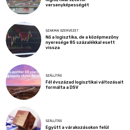
versenyképességét
SZAKMAI SZERVEZET
Nő a logisztika, de a középmezőny
nyeresége 85 százalékkal esett
vissza
SZÁLLÍTÁS
Fél évszázad logisztikai változásait
formálta a DSV
SZÁLLÍTÁS
Együtt a várakozásokon felül