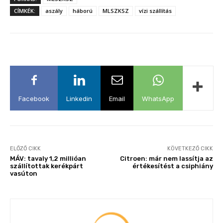
CÍMKÉK:
aszály
háború
MLSZKSZ
vízi szállítás
Facebook
Linkedin
Email
WhatsApp
ELŐZŐ CIKK
KÖVETKEZŐ CIKK
MÁV: tavaly 1,2 millióan
Citroen: már nem lassítja az
szállítottak kerékpárt
értékesítést a csiphiány
vasúton