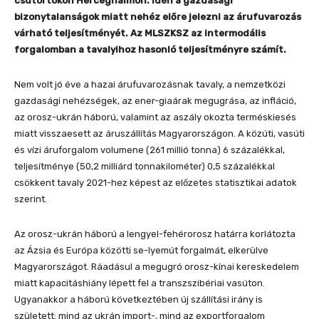
csütörtökön Herceghalmon. Idén a gazdasági
bizonytalanságok miatt nehéz előre jelezni az árufuvarozás
várható teljesítményét. Az MLSZKSZ az intermodális
forgalomban a tavalyihoz hasonló teljesítményre számít.
Nem volt jó éve a hazai árufuvarozásnak tavaly, a nemzetközi
gazdasági nehézségek, az ener-giaárak megugrása, az infláció,
az orosz-ukrán háború, valamint az aszály okozta terméskiesés
miatt visszaesett az áruszállítás Magyarországon. A közúti, vasúti
és vízi áruforgalom volumene (261 millió tonna) 6 százalékkal,
teljesítménye (50,2 milliárd tonnakilométer) 0,5 százalékkal
csökkent tavaly 2021-hez képest az előzetes statisztikai adatok
szerint.
Az orosz-ukrán háború a lengyel-fehérorosz határra korlátozta
az Ázsia és Európa közötti se-lyemút forgalmát, elkerülve
Magyarországot. Ráadásul a megugró orosz-kínai kereskedelem
miatt kapacitáshiány lépett fel a transzszibériai vasúton.
Ugyanakkor a háború következtében új szállítási irány is
született: mind az ukrán import-, mind az exportforgalom