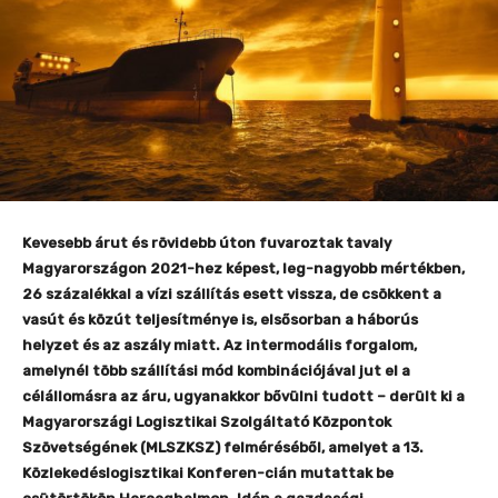
Kevesebb árut és rövidebb úton fuvaroztak tavaly
Magyarországon 2021-hez képest, leg-nagyobb mértékben,
26 százalékkal a vízi szállítás esett vissza, de csökkent a
vasút és közút teljesítménye is, elsősorban a háborús
helyzet és az aszály miatt. Az intermodális forgalom,
amelynél több szállítási mód kombinációjával jut el a
célállomásra az áru, ugyanakkor bővülni tudott – derült ki a
Magyarországi Logisztikai Szolgáltató Központok
Szövetségének (MLSZKSZ) felméréséből, amelyet a 13.
Közlekedéslogisztikai Konferen-cián mutattak be