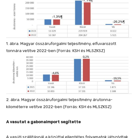
1. ábra. Magyar összáruforgalmi teljesítmény, elfuvarozott
tonnára vetítve 2022-ben (Forrás: KSH és MLSZKSZ)
2. ábra. Magyar összáruforgalmi teljesítmény árutonna-
kilométerre vetítve 2022-ben (Forrás: KSH és MLSZKSZ)
A vasutat a gabonaimport segítette
A vasúti szállításnál a közúttal ellentétes folyamatok játszódtak