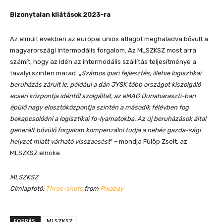
Bizonytalan kilátások 2023-ra
Az elmúlt években az európai uniós átlagot meghaladva bővült a
magyarországi intermodális forgalom. Az MLSZKSZ most arra
számít, hogy az idén az intermodális szállítás teljesítménye a
tavalyi szinten marad. „
Számos ipari fejlesztés, illetve logisztikai
beruházás zárult le, például a dán JYSK több országot kiszolgáló
ecseri központja idéntől szolgáltat, az eMAG Dunaharaszti-ban
épülő nagy elosztóközpontja szintén a második félévben fog
bekapcsolódni a logisztikai fo-lyamatokba. Az új beruházások által
generált bővülő forgalom kompenzálni tudja a nehéz gazda-sági
helyzet miatt várható visszaesést
” – mondja Fülöp Zsolt, az
MLSZKSZ elnöke.
MLSZKSZ
Címlapfotó:
Three-shots
from
Pixabay
FORRÁS:
MLSZKSZ