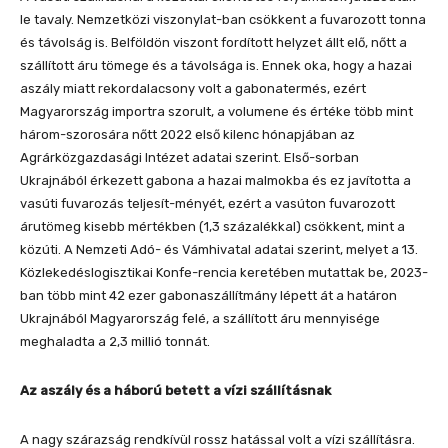
le tavaly. Nemzetközi viszonylat-ban csökkent a fuvarozott tonna
és távolság is. Belföldön viszont fordított helyzet állt elő, nőtt a
szállított áru tömege és a távolsága is. Ennek oka, hogy a hazai
aszály miatt rekordalacsony volt a gabonatermés, ezért
Magyarország importra szorult, a volumene és értéke több mint
három-szorosára nőtt 2022 első kilenc hónapjában az
Agrárközgazdasági Intézet adatai szerint. Első-sorban
Ukrajnából érkezett gabona a hazai malmokba és ez javította a
vasúti fuvarozás teljesít-ményét, ezért a vasúton fuvarozott
árutömeg kisebb mértékben (1,3 százalékkal) csökkent, mint a
közúti. A Nemzeti Adó- és Vámhivatal adatai szerint, melyet a 13.
Közlekedéslogisztikai Konfe-rencia keretében mutattak be, 2023-
ban több mint 42 ezer gabonaszállítmány lépett át a határon
Ukrajnából Magyarország felé, a szállított áru mennyisége
meghaladta a 2,3 millió tonnát.
Az aszály és a háború betett a vízi szállításnak
A nagy szárazság rendkívül rossz hatással volt a vízi szállításra.