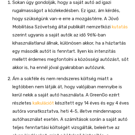
Sokan úgy gondolják, hogy a saját autó ad igazi
rugalmasságot a közlekedésben. Ez igaz, ám kérdés,
hogy szükségünk van-e erre a mozgástérre. A Jövő
Mobilitása Szövetség által publikált nemzetközi
kutatás
szerint ugyanis a saját autók az idő 96%-ban
kihasználatlanul állnak, különösen akkor, ha a háztartás
egy második autót is fenntart. Ilyen kis intenzitás
mellett érdemes megfontolni a közösségi autózást, sőt
akkor is, ha ennél jóval gyakrabban autózunk.
Ám a sokféle és nem rendszeres költség miatt a
legtöbben nem látják át, hogy valójában mennyibe is
kerül nekik a saját autó használata. A GreenGo ezért
részletes
kalkulációt
készített egy 14 éves és egy 4 éves
autóra vonatkoztatva, heti 4-5, illetve mindennapos
autóhasználat esetén. A számítások során a saját autó
teljes fenntartási költségét vizsgálták, beleértve az