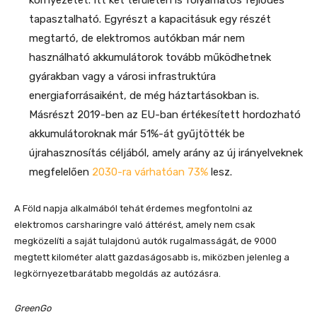
tapasztalható. Egyrészt a kapacitásuk egy részét
megtartó, de elektromos autókban már nem
használható akkumulátorok tovább működhetnek
gyárakban vagy a városi infrastruktúra
energiaforrásaiként, de még háztartásokban is.
Másrészt 2019-ben az EU-ban értékesített hordozható
akkumulátoroknak már 51%-át gyűjtötték be
újrahasznosítás céljából, amely arány az új irányelveknek
megfelelően
2030-ra várhatóan 73%
lesz.
A Föld napja alkalmából tehát érdemes megfontolni az
elektromos carsharingre való áttérést, amely nem csak
megközelíti a saját tulajdonú autók rugalmasságát, de 9000
megtett kilométer alatt gazdaságosabb is, miközben jelenleg a
legkörnyezetbarátabb megoldás az autózásra.
GreenGo