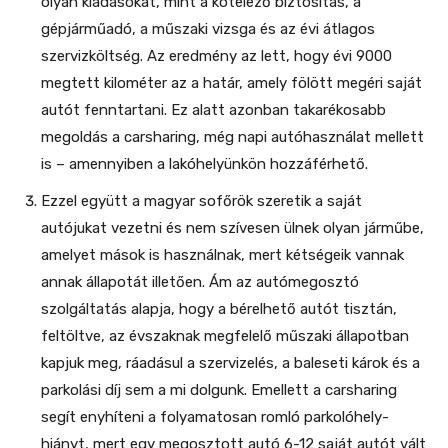
olyan kiadásokat, mint a kötelező biztosítás, a
gépjárműadó, a műszaki vizsga és az évi átlagos
szervizköltség. Az eredmény az lett, hogy évi 9000
megtett kilométer az a határ, amely fölött megéri saját
autót fenntartani. Ez alatt azonban takarékosabb
megoldás a carsharing, még napi autóhasználat mellett
is – amennyiben a lakóhelyünkön hozzáférhető.
Ezzel együtt a magyar sofőrök szeretik a saját
autójukat vezetni és nem szívesen ülnek olyan járműbe,
amelyet mások is használnak, mert kétségeik vannak
annak állapotát illetően. Ám az autómegosztó
szolgáltatás alapja, hogy a bérelhető autót tisztán,
feltöltve, az évszaknak megfelelő műszaki állapotban
kapjuk meg, ráadásul a szervizelés, a baleseti károk és a
parkolási díj sem a mi dolgunk. Emellett a carsharing
segít enyhíteni a folyamatosan romló parkolóhely-
hiányt, mert egy megosztott autó 6-12 saját autót vált