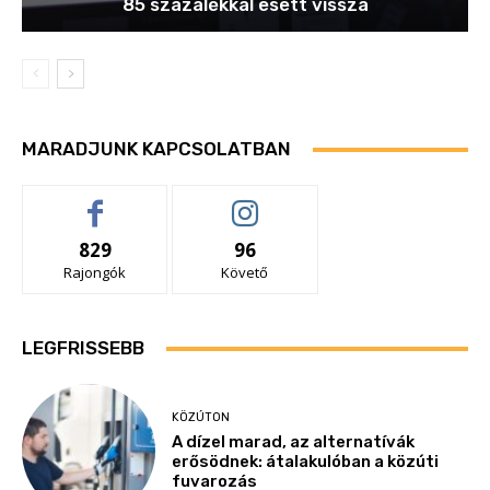
85 százalékkal esett vissza
MARADJUNK KAPCSOLATBAN
829
96
Rajongók
Követő
LEGFRISSEBB
KÖZÚTON
A dízel marad, az alternatívák
erősödnek: átalakulóban a közúti
fuvarozás