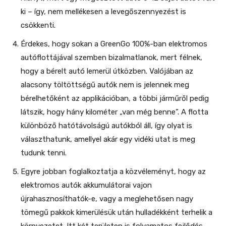
ki – így, nem mellékesen a levegőszennyezést is
csökkenti.
Érdekes, hogy sokan a GreenGo 100%-ban elektromos
autóflottájával szemben bizalmatlanok, mert félnek,
hogy a bérelt autó lemerül útközben. Valójában az
alacsony töltöttségű autók nem is jelennek meg
bérelhetőként az applikációban, a többi járműről pedig
látszik, hogy hány kilométer „van még benne”. A flotta
különböző hatótávolságú autókból áll, így olyat is
választhatunk, amellyel akár egy vidéki utat is meg
tudunk tenni.
Egyre jobban foglalkoztatja a közvéleményt, hogy az
elektromos autók akkumulátorai vajon
újrahasznosíthatók-e, vagy a meglehetősen nagy
tömegű pakkok kimerülésük után hulladékként terhelik a
környezetet. Itt két területen is folyamatos fejlődés