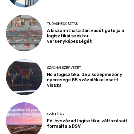
TUDÁSMEGOSZTÁS
A kiszámíthatatlan vasút gátolja a
logisztikai szektor
versenyképességét
SZAKMAI SZERVEZET
Nő a logisztika, de a középmezőny
nyeresége 85 százalékkal esett
vissza
SZÁLLÍTÁS
Fél évszázad logisztikai változásait
formálta a DSV