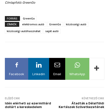
Címlapfotó: GreenGo
FORRÁS:
GreenGo
CÍMKÉK:
elektromos autó
GreenGo
közösségi autó
közösségi autóhasználat
saját autó
Facebook
Linkedin
Email
WhatsApp
ELŐZŐ CIKK
KÖVETKEZŐ CIKK
Idén elérheti az ezermilliárd
Átadták a Délalföldi
dollárt a kereskedelem
Kertészek Szövetkezetének