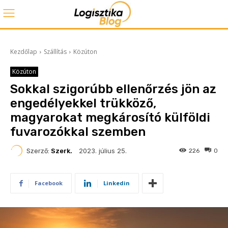
Kezdőlap
Szállítás
Közúton
Közúton
Sokkal szigorúbb ellenőrzés jön az
engedélyekkel trükköző,
magyarokat megkárosító külföldi
fuvarozókkal szemben
2023. július 25.
Szerző:
Szerk.
226
0
Facebook
Linkedin