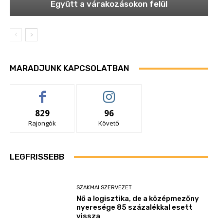
Együtt a várakozásokon felül
MARADJUNK KAPCSOLATBAN
829
96
Rajongók
Követő
LEGFRISSEBB
SZAKMAI SZERVEZET
Nő a logisztika, de a középmezőny
nyeresége 85 százalékkal esett
vissza