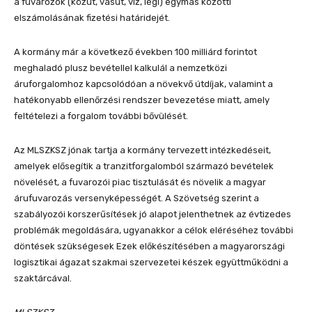
a fuvarozók (közút, vasút, víz, légi) egymás közötti
elszámolásának fizetési határidejét.
A kormány már a következő években 100 milliárd forintot
meghaladó plusz bevétellel kalkulál a nemzetközi
áruforgalomhoz kapcsolódóan a növekvő útdíjak, valamint a
hatékonyabb ellenőrzési rendszer bevezetése miatt, amely
feltételezi a forgalom további bővülését.
Az MLSZKSZ jónak tartja a kormány tervezett intézkedéseit,
amelyek elősegítik a tranzitforgalomból származó bevételek
növelését, a fuvarozói piac tisztulását és növelik a magyar
árufuvarozás versenyképességét. A Szövetség szerint a
szabályozói korszerűsítések jó alapot jelenthetnek az évtizedes
problémák megoldására, ugyanakkor a célok eléréséhez további
döntések szükségesek Ezek előkészítésében a magyarországi
logisztikai ágazat szakmai szervezetei készek együttműködni a
szaktárcával.