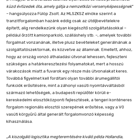
küzd évtizedek óta, amely gátja a nemzetközi versenyképességnek
”
– hangsúlyozza Fülöp Zsolt. Az MLSZKSZ elnöke szerint a
tranzitforgalomban hazánk eddig csak az útdíjbevételekre
épített, alig rendelkezünk olyan kiegészítő szolgáltatásokkal –
például őrzött kamionparkoló, szálláshely stb. –, amelyek további
forgalmat vonzanának, illetve plusz bevételeket generálnának a
szolgáltatószektornak, és közvetve az államnak. Emellett, ahhoz,
hogy az ország vonzó áthaladási útvonal lehessen, fejleszteni
szükséges a határkeresztezési folyamatokat, mert a hosszú
várakozások miatt a fuvarok egy része más útvonalakat keres.
Továbbá figyelmet kell fordítani olyan további árumegállítói
funkciók erősítésére, mint a záhonyi vasúti nyomtávváltásból
származó lehetőségek, a budapesti repülőtér körüli e-
kereskedelmi elosztóközponti fejlesztések, a tengeri konténeres
forgalom regionális elosztói szerepének erősítése, vagy a V0
vasúti körgyűrű által generált forgalomvonzó képesség
kihasználása.
„
A kiszolgáló logisztika megteremtésére kiváló példa Hollandia,