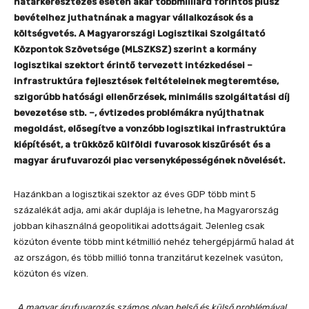
határkeresztezés esetén akár többmilliárd forintos plusz
bevételhez juthatnának a magyar vállalkozások és a
költségvetés. A Magyarországi Logisztikai Szolgáltató
Központok Szövetsége (MLSZKSZ) szerint a kormány
logisztikai szektort érintő tervezett intézkedései –
infrastruktúra fejlesztések feltételeinek megteremtése,
szigorúbb hatósági ellenőrzések, minimális szolgáltatási díj
bevezetése stb. –, évtizedes problémákra nyújthatnak
megoldást, elősegítve a vonzóbb logisztikai infrastruktúra
kiépítését, a trükköző külföldi fuvarosok kiszűrését és a
magyar árufuvarozói piac versenyképességének növelését.
Hazánkban a logisztikai szektor az éves GDP több mint 5
százalékát adja, ami akár duplája is lehetne, ha Magyarország
jobban kihasználná geopolitikai adottságait. Jelenleg csak
közúton évente több mint kétmillió nehéz tehergépjármű halad át
az országon, és több millió tonna tranzitárut kezelnek vasúton,
közúton és vízen.
„A magyar árufuvarozás számos olyan belső és külső problémával