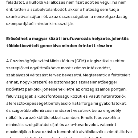
feladatot, a külföldi vállalkozás nem fizet adót és végül, ha nem
érik tetten a szabálytalankodót, akkor a hatóság sem tudja
szankcióval sújtani őt, azaz összességében a nemzetgazdaság
szempontjából mindenki rosszul jár.
Erősödhet a magyar közúti árufuvarozás helyzete, jelentős
többletbevételt generálva minden érintett részére
A Gazdaságfejlesztési Minisztérium (GFM) a logisztikai szektor
szereplőivel együttműködve most számos intézkedést,
szabályozói változást tervez bevezetni. Megteremtik a feltételeit
annak, hogy korszerű és biztonságos szálláslehetőséggel
kibővített parkolók jöhessenek létre az ország számos pontján,
felülvizsgálják a kulcsfontosságú közúti és vasúti határátkelők
áteresztőképességét befolyásoló határforgalmi gyakorlatokat,
és szigorúbb ellenőrzési rendszert vezetnek be az engedély
nélkül fuvarozó külföldiekkel szemben. Emellett bevezetik a
minimális szolgáltatási díjat és az e-fuvarlevelet, valamint
maximálják a fuvarozásba bevonható alvállalkozók számát, illetve