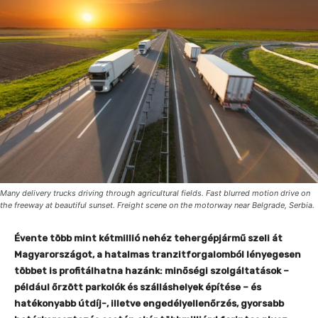
Many delivery trucks driving through agricultural fields. Fast blurred motion drive on
the freeway at beautiful sunset. Freight scene on the motorway near Belgrade, Serbia.
Évente több mint kétmillió nehéz tehergépjármű szeli át
Magyarországot, a hatalmas tranzitforgalomból lényegesen
többet is profitálhatna hazánk: minőségi szolgáltatások –
például őrzött parkolók és szálláshelyek építése – és
hatékonyabb útdíj-, illetve engedélyellenőrzés, gyorsabb