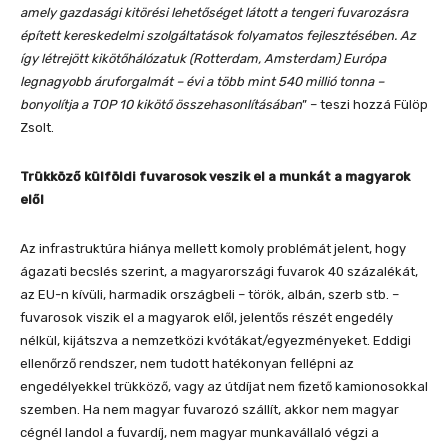
amely gazdasági kitörési lehetőséget látott a tengeri fuvarozásra
épített kereskedelmi szolgáltatások folyamatos fejlesztésében. Az
így létrejött kikötőhálózatuk (Rotterdam, Amsterdam) Európa
legnagyobb áruforgalmát – évi a több mint 540 millió tonna –
bonyolítja a TOP 10 kikötő összehasonlításában
” – teszi hozzá Fülöp
Zsolt.
Trükköző külföldi fuvarosok veszik el a munkát a magyarok
elől
Az infrastruktúra hiánya mellett komoly problémát jelent, hogy
ágazati becslés szerint, a magyarországi fuvarok 40 százalékát,
az EU-n kívüli, harmadik országbeli – török, albán, szerb stb. –
fuvarosok viszik el a magyarok elől, jelentős részét engedély
nélkül, kijátszva a nemzetközi kvótákat/egyezményeket. Eddigi
ellenőrző rendszer, nem tudott hatékonyan fellépni az
engedélyekkel trükköző, vagy az útdíjat nem fizető kamionosokkal
szemben. Ha nem magyar fuvarozó szállít, akkor nem magyar
cégnél landol a fuvardíj, nem magyar munkavállaló végzi a