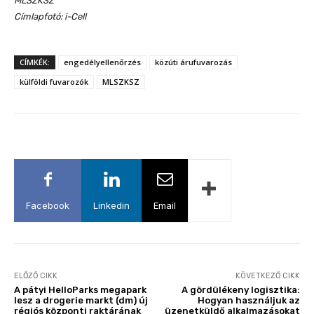
MLSZKSZ
Címlapfotó: i-Cell
CÍMKÉK:
engedélyellenőrzés
közúti árufuvarozás
külföldi fuvarozók
MLSZKSZ
Facebook
Linkedin
Email
ELŐZŐ CIKK
KÖVETKEZŐ CIKK
A pátyi HelloParks megapark
A gördülékeny logisztika:
lesz a drogerie markt (dm) új
Hogyan használjuk az
régiós központi raktárának
üzenetküldő alkalmazásokat