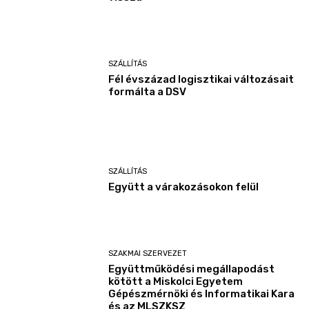
SZÁLLÍTÁS
Fél évszázad logisztikai változásait
formálta a DSV
SZÁLLÍTÁS
Együtt a várakozásokon felül
SZAKMAI SZERVEZET
Együttműködési megállapodást
kötött a Miskolci Egyetem
Gépészmérnöki és Informatikai Kara
és az MLSZKSZ