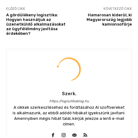
ELŐZŐ CIKK
KÖVETKEZŐ CIKK
A gördülékeny logisztika:
Hamarosan kiderül, ki
Hogyan használjuk az
Magyarország legjobb
üzenetküldő alkalmazásokat
kamionsofőrje
az ügyfélélmény javítása
érdekében?
Szerk.
https://logisztikablog.hu
A cikkek szerkesztéséhez és fordításához AI szoftvereket
is alkalmazunk, az ebből adódó hibákat igyekszünk javítani.
Amennyiben mégis hibát talál, kérjük jelezze a lenti e-mail
címen.