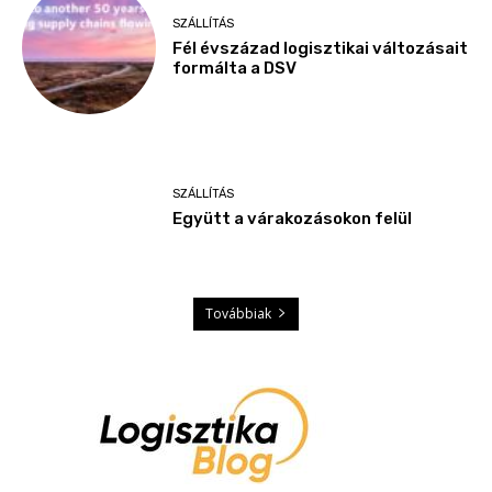
SZÁLLÍTÁS
Fél évszázad logisztikai változásait
formálta a DSV
SZÁLLÍTÁS
Együtt a várakozásokon felül
Továbbiak