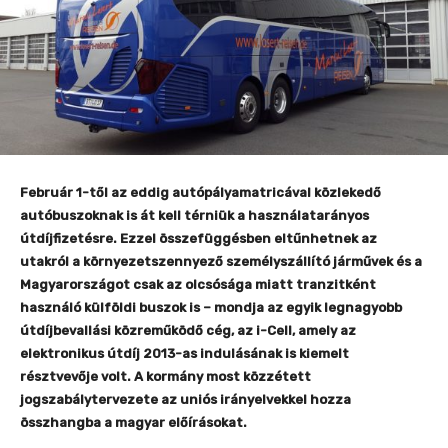
Február 1-től az eddig autópályamatricával közlekedő
autóbuszoknak is át kell térniük a használatarányos
útdíjfizetésre. Ezzel összefüggésben eltűnhetnek az
utakról a környezetszennyező személyszállító járművek és a
Magyarországot csak az olcsósága miatt tranzitként
használó külföldi buszok is – mondja az egyik legnagyobb
útdíjbevallási közreműködő cég, az i-Cell, amely az
elektronikus útdíj 2013-as indulásának is kiemelt
résztvevője volt. A kormány most közzétett
jogszabálytervezete az uniós irányelvekkel hozza
összhangba a magyar előírásokat.