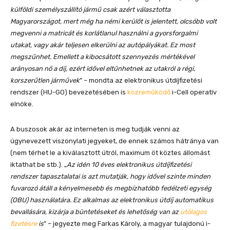
külföldi személyszállító jármű csak azért választotta
Magyarországot, mert még ha némi kerülőt is jelentett, olcsóbb volt
megvenni a matricát és korlátlanul használni a gyorsforgalmi
utakat, vagy akár teljesen elkerülni az autópályákat. Ez most
megszűnhet. Emellett a kibocsátott szennyezés mértékével
arányosan nő a díj, ezért idővel eltűnhetnek az utakról a régi,
korszerűtlen járművek
” – mondta az elektronikus útdíjfizetési
rendszer (HU-GO) bevezetésében is
közreműködő
i-Cell operatív
elnöke.
A buszosok akár az interneten is meg tudják venni az
úgynevezett viszonylati jegyeket, de ennek számos hátránya van
(nem térhet le a kiválasztott útról, maximum öt köztes állomást
iktathat be stb.). „
Az idén 10 éves elektronikus útdíjfizetési
rendszer tapasztalatai is azt mutatják, hogy idővel szinte minden
fuvarozó átáll a kényelmesebb és megbízhatóbb fedélzeti egység
(OBU) használatára. Ez alkalmas az elektronikus útdíj automatikus
bevallására, kizárja a büntetéseket és lehetőség van az
utólagos
fizetésre
is
” – jegyezte meg Farkas Károly, a magyar tulajdonú i-