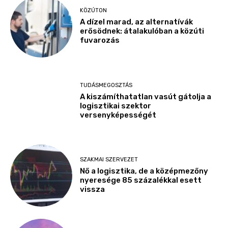
KÖZÚTON
A dízel marad, az alternatívák
erősödnek: átalakulóban a közúti
fuvarozás
TUDÁSMEGOSZTÁS
A kiszámíthatatlan vasút gátolja a
logisztikai szektor
versenyképességét
SZAKMAI SZERVEZET
Nő a logisztika, de a középmezőny
nyeresége 85 százalékkal esett
vissza