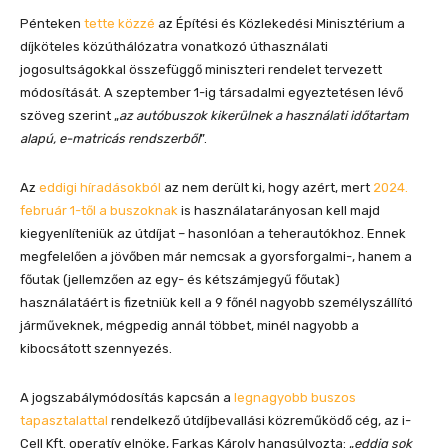
Pénteken
tette közzé
az Építési és Közlekedési Minisztérium a
díjköteles közúthálózatra vonatkozó úthasználati
jogosultságokkal összefüggő miniszteri rendelet tervezett
módosítását. A szeptember 1-ig társadalmi egyeztetésen lévő
szöveg szerint „
az autóbuszok kikerülnek a használati időtartam
alapú, e-matricás rendszerből
”.
Az
eddigi híradásokból
az nem derült ki, hogy azért, mert
2024.
február 1-től a buszoknak
is használatarányosan kell majd
kiegyenlíteniük az útdíjat – hasonlóan a teherautókhoz. Ennek
megfelelően a jövőben már nemcsak a gyorsforgalmi-, hanem a
főutak (jellemzően az egy- és kétszámjegyű főutak)
használatáért is fizetniük kell a 9 főnél nagyobb személyszállító
járműveknek, mégpedig annál többet, minél nagyobb a
kibocsátott szennyezés.
A jogszabálymódosítás kapcsán a
legnagyobb buszos
tapasztalattal
rendelkező útdíjbevallási közreműködő cég, az i-
Cell Kft. operatív elnöke, Farkas Károly hangsúlyozta: „
eddig sok