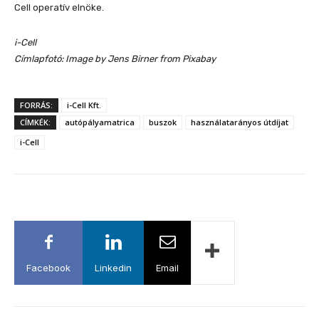
Cell operatív elnöke.
i-Cell
Címlapfotó: Image by Jens Birner from Pixabay
FORRÁS:
i-Cell Kft.
CÍMKÉK:
autópályamatrica
buszok
használatarányos útdíjat
i-Cell
Facebook
Linkedin
Email