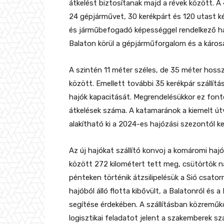
átkelést biztosítanak majd a révek között. 
24 gépjárművet, 30 kerékpárt és 120 utast ké
és járműbefogadó képességgel rendelkező haj
Balaton körül a gépjárműforgalom és a káro
A szintén 11 méter széles, de 35 méter hoss
között. Emellett további 35 kerékpár szállítá
hajók kapacitását. Megrendelésükkor ez fonto
átkelések száma. A katamaránok a kiemelt ú
alakítható ki a 2024-es hajózási szezontól 
Az új hajókat szállító konvoj a komáromi haj
között 272 kilométert tett meg, csütörtök n
pénteken történik átzsilipelésük a Sió csator
hajóból álló flotta kibővült, a Balatonról és 
segítése érdekében. A szállításban közreműkö
logisztikai feladatot jelent a szakemberek sz