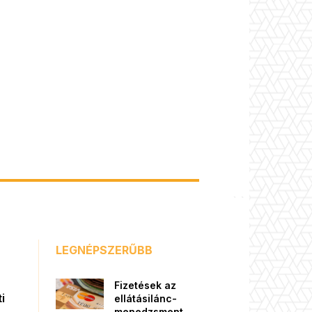
LEGNÉPSZERŰBB
Fizetések az
i
ellátásilánc-
menedzsment