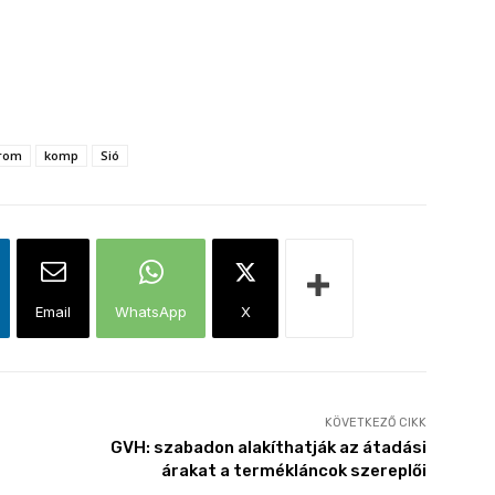
rom
komp
Sió
Email
WhatsApp
X
KÖVETKEZŐ CIKK
GVH: szabadon alakíthatják az átadási
árakat a termékláncok szereplői