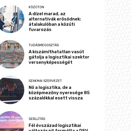
KÖZÚTON
A dízel marad, az
alternatívák erősödnek:
átalakulóban a közúti
fuvarozás
TUDÁSMEGOSZTÁS
A kiszámíthatatlan vasút
gátolja a logisztikai szektor
versenyképességét
SZAKMAI SZERVEZET
Nő a logisztika, de a
középmezőny nyeresége 85
százalékkal esett vissza
SZÁLLÍTÁS
Fél évszázad logisztikai
változásait formálta a DSV