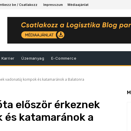
ntkezz be / Csatlakozz
Impresszum
Médiaajánlat
Karrier
Üzemanyag
E-Commerce
znek vadonatúj kompok és katamaránok a Balatonra
M
óta először érkeznek
 és katamaránok a