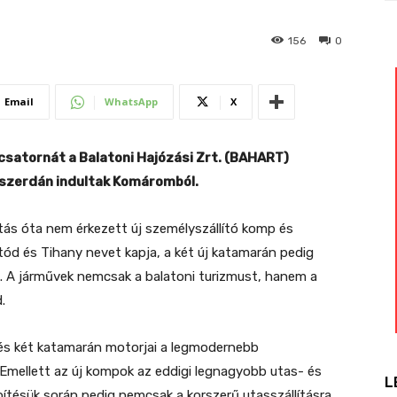
156
0
Email
WhatsApp
X
-csatornát a Balatoni Hajózási Zrt. (BAHART)
 szerdán indultak Komáromból.
ás óta nem érkezett új személyszállító komp és
tód és Tihany nevet kapja, a két új katamarán pedig
. A járművek nemcsak a balatoni turizmust, hanem a
.
és két katamarán motorjai a legmodernebb
Emellett az új kompok az eddigi legnagyobb utas- és
L
tésük során pedig nemcsak a korszerű utasszállításra,