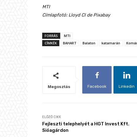
MTI
Címlapfotó: Lloyd Cl de Pixabay
FORRÁS
MTI
CÍMKÉK
BAHART
Balaton
katamarán
Komá
Facebook
Linkedin
Megosztás
ELŐZŐ CIKK
Fejleszti telephelyét a HGT Invest Kft.
Sióagárdon