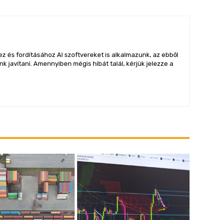
z és fordításához AI szoftvereket is alkalmazunk, az ebből
 javítani. Amennyiben mégis hibát talál, kérjük jelezze a