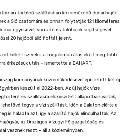
atornán történő szállításban közreműködő dunai hajók.
ek a Sió csatornára és onnan folytatják 121 kilométeres
jók már egyesével, vontató és tolóhajók segítségével
el 20 hajóból álló flottát jelent.
szét kellett szerelni, a forgalomba állás előtt még több
nra érkezésük után – ismertette a BAHART.
ország kormányának közreműködésével építtetett két új
gyárban készült el 2022-ben. Az új hajók vízre
örtént és szállításra előkészített állapotban várták,
 lehetővé tegye a vízi szállítást. Idén a Balaton elérte a
g is haladta azt, így a szállító hajók elindulhattak. Az
 hajógyár, az Országos Vízügyi Főigazgatóság és
ai vesznek részt – áll a közleményben.