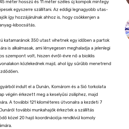
A 45 méter hosszú és 11 méter széles új kompok mintegy
pesek egyszerre szállítani. Az eddigi legnagyobb utas-
ók így hozzájárulnak ahhoz is, hogy csökkenjen a
sanyag-kibocsátás.
zú katamaránok 350 utast vihetnek egy időben a partok
sára is alkalmasak, ami lényegesen meghaladja a jelenlegi
s szempont volt, hiszen évről-évre nő a biciklis
tvonalakon közlekednek majd, ahol így sűrűbb menetrend
kezdődően.
ógyárból indult el a Dunán, Komárom és a Sió torkolata
ap végén érkezett meg a keselyűsi zsiliphez, majd
nára. A további 121 kilométeres útvonalra a kezdeti 7
a Dunáról további munkahajók érkeztek a szállítás
dő közel 20 hajó koordinációja rendkívül komoly
ámára.