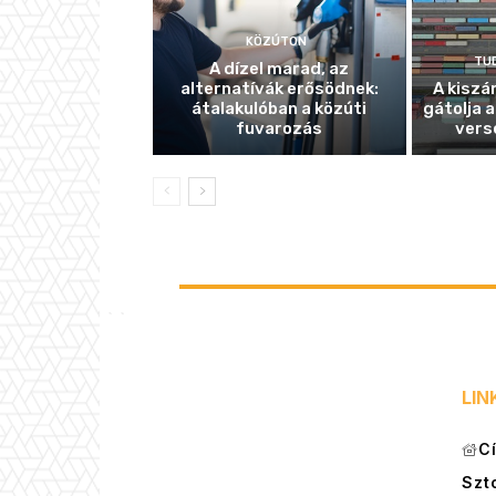
KÖZÚTON
TU
A dízel marad, az
alternatívák erősödnek:
A kiszá
átalakulóban a közúti
gátolja a
fuvarozás
vers
LIN
C
Szt