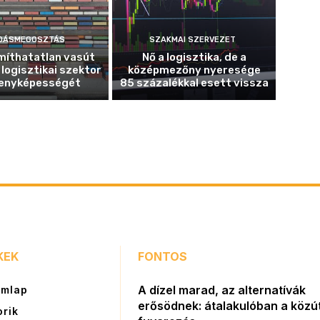
DÁSMEGOSZTÁS
SZAKMAI SZERVEZET
míthatatlan vasút
Nő a logisztika, de a
 logisztikai szektor
középmezőny nyeresége
enyképességét
85 százalékkal esett vissza
KEK
FONTOS
A dízel marad, az alternatívák
ímlap
erősödnek: átalakulóban a közút
orik