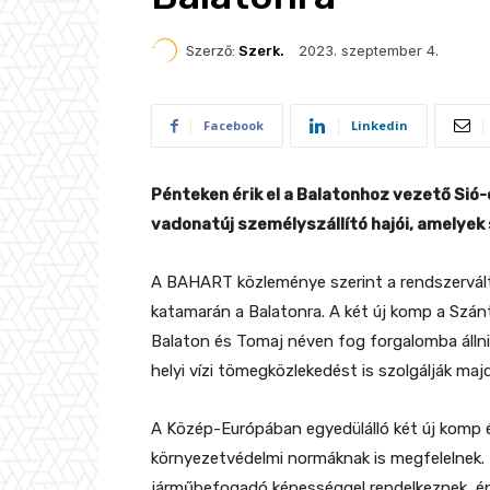
2023. szeptember 4.
Szerző:
Szerk.
Facebook
Linkedin
Pénteken érik el a Balatonhoz vezető Sió
vadonatúj személyszállító hajói, amelyek
A BAHART közleménye szerint a rendszervált
katamarán a Balatonra. A két új komp a Szán
Balaton és Tomaj néven fog forgalomba állni
helyi vízi tömegközlekedést is szolgálják majd
A Közép-Európában egyedülálló két új komp 
környezetvédelmi normáknak is megfelelnek. 
járműbefogadó képességgel rendelkeznek, épí