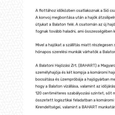
A flottához időközben csatlakoznak a Sió cs
A konvoj megbontása után a hajók átzsilipeln
útjukat a Balaton felé. A csatornán az új ha
fognak tovább haladni, ami összességében köz
Mivel a hajókat a szállítás miatt részlegesen 
hónapos szerelési munkák várhatók a Balato
A Balatoni Hajózási Zrt. (BAHART) a Magyar
személyhajója és két kompja a komáromi hajó
bocsátása és üzempróbája a hajógyárban megt
hogy a Balaton vízállása, valamint az időjárás
120 centiméteres szabályozási szintet, sőt me
összetett logisztikai feladatban a komáromi
Kirendeltségei, valamint a BAHART munkatárs