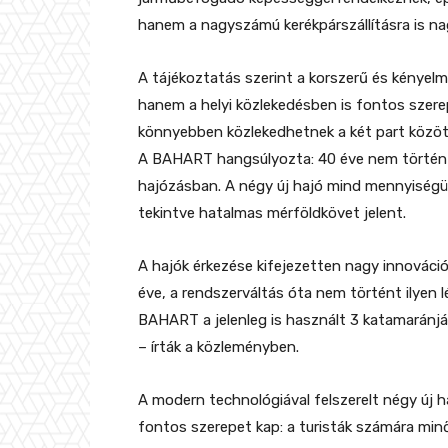
hanem a nagyszámú kerékpárszállításra is nagy
A tájékoztatás szerint a korszerű és kényel
hanem a helyi közlekedésben is fontos szerep
könnyebben közlekedhetnek a két part közöt
A BAHART hangsúlyozta: 40 éve nem történt 
hajózásban. A négy új hajó mind mennyiségük
tekintve hatalmas mérföldkövet jelent.
A hajók érkezése kifejezetten nagy innováci
éve, a rendszerváltás óta nem történt ilyen 
BAHART a jelenleg is használt 3 katamaránjá
– írták a közleményben.
A modern technológiával felszerelt négy új 
fontos szerepet kap: a turisták számára min