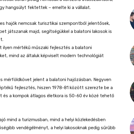
 hangsúlyt fektettek – emelte ki a vállalat.
mes hajók nemcsak turisztikai szempontból jelentősek,
et játszanak majd, segítségükkel a balatoni lakosok is
t.
ilyen mértékű műszaki fejlesztés a balatoni
et, mind az általuk képviselt modern technológiát
ós mérföldkövet jelent a balatoni hajózásban. Negyven
léptékű fejlesztés, hiszen 1978-81 között szerezte be a
t és a kompok átlagos életkora is 50-60 év közé tehető
hajó mind a turizmusban, mind a helyi közlekedésben
őségibb vendégélményt, a helyi lakosoknak pedig sűrűbb