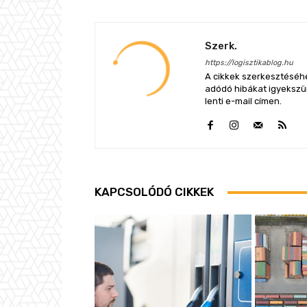
Szerk.
https://logisztikablog.hu
A cikkek szerkesztéséhe
adódó hibákat igyekszünk
lenti e-mail címen.
KAPCSOLÓDÓ CIKKEK