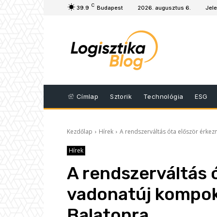
C
39.9
Budapest
2026. augusztus 6.
Jele
Címlap
Sztorik
Technológia
ESG
Kezdőlap
Hírek
A rendszerváltás óta először érke
Hírek
A rendszerváltás 
vadonatúj kompok
Balatonra