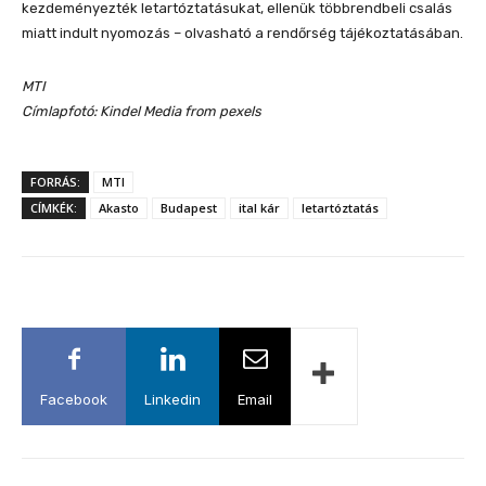
kezdeményezték letartóztatásukat, ellenük többrendbeli csalás
miatt indult nyomozás – olvasható a rendőrség tájékoztatásában.
MTI
Címlapfotó: Kindel Media from pexels
FORRÁS:
MTI
CÍMKÉK:
Akasto
Budapest
ital kár
letartóztatás
Facebook
Linkedin
Email