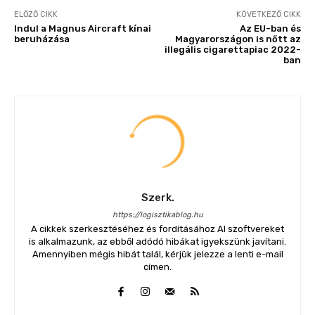
ELŐZŐ CIKK
KÖVETKEZŐ CIKK
Indul a Magnus Aircraft kínai
Az EU-ban és
beruházása
Magyarországon is nőtt az
illegális cigarettapiac 2022-
ban
Szerk.
https://logisztikablog.hu
A cikkek szerkesztéséhez és fordításához AI szoftvereket
is alkalmazunk, az ebből adódó hibákat igyekszünk javítani.
Amennyiben mégis hibát talál, kérjük jelezze a lenti e-mail
címen.