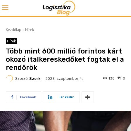
Kezdőlap
Hírek
Hírek
Több mint 600 millió forintos kárt
okozó italkereskedőket fogtak el a
rendőrök
2023. szeptember 4.
Szerző:
Szerk.
138
0
Facebook
Linkedin