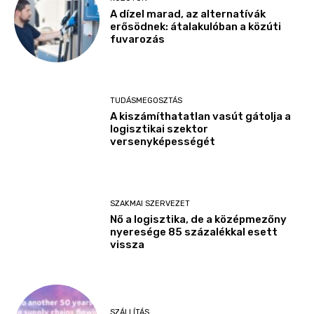
A dízel marad, az alternatívák
erősödnek: átalakulóban a közúti
fuvarozás
TUDÁSMEGOSZTÁS
A kiszámíthatatlan vasút gátolja a
logisztikai szektor
versenyképességét
SZAKMAI SZERVEZET
Nő a logisztika, de a középmezőny
nyeresége 85 százalékkal esett
vissza
SZÁLLÍTÁS