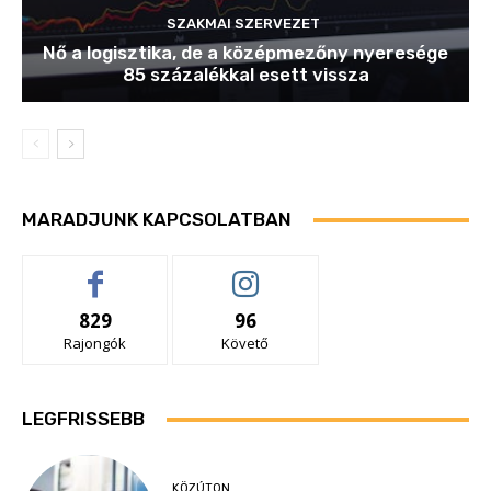
SZAKMAI SZERVEZET
Nő a logisztika, de a középmezőny nyeresége
85 százalékkal esett vissza
MARADJUNK KAPCSOLATBAN
829
96
Rajongók
Követő
LEGFRISSEBB
KÖZÚTON