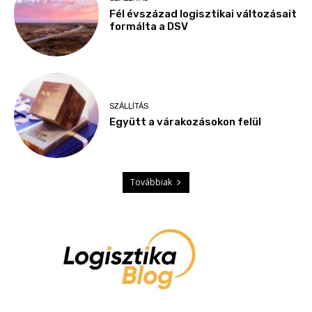
Fél évszázad logisztikai változásait
formálta a DSV
SZÁLLÍTÁS
Együtt a várakozásokon felül
Továbbiak