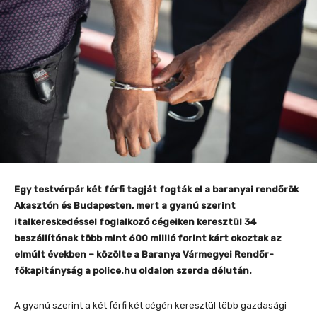
Egy testvérpár két férfi tagját fogták el a baranyai rendőrök
Akasztón és Budapesten, mert a gyanú szerint
italkereskedéssel foglalkozó cégeiken keresztül 34
beszállítónak több mint 600 millió forint kárt okoztak az
elmúlt években – közölte a Baranya Vármegyei Rendőr-
főkapitányság a police.hu oldalon szerda délután.
A gyanú szerint a két férfi két cégén keresztül több gazdasági