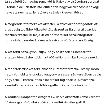
társaságtól és magánszemélytől is italokat – elsősorban borokat
– rendelt, de üzletfeleiktől eltitkolták, hogy vállalkozásaik anyagi
helyzete nem teszi lehetővé a számlák kiegyenlítését.
A megrendelt termékeket átvették, a számlákat befogadták, az
árut pedig továbbértékesítették, viszont az italok árát csak kis
részben fizették ki, majd üzleti partnereiket azzal hitegették,
hogy később rendezik elmaradásaikat – közölte a rendőrség.
A két férfit azzal gyanúsítják, hogy összesen 34 beszállítót
ejtettek tévedésbe, több mint 600 millió forint kárt okozva nekik.
A rendőrök mindkét férfi lakásán kutatást tartottak, amely során
iratokat, mobiltelefonokat, vagyonvisszaszerzés keretében pedig
nagy értékű karórákat és ékszereket foglaltak le. A nyomozók
ezenfelül zár alá vettek több ingatlant és bankszámlát is.
A kedden Budapesten elfogott 49, illetve Akasztón kézre kerített
45 éves gyanúsítottakat őrizetbe vették és kihallgatták,