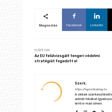
Facebook
Linkedin
Megosztás
ELŐZŐ CIKK
Az EU felülvizsgált tengeri védelmi
stratégiát fogadott el
Szerk.
https://logisztikablog.hu
A cikkek szerkesztéséhe
adódó hibákat igyekszünk
lenti e-mail címen.