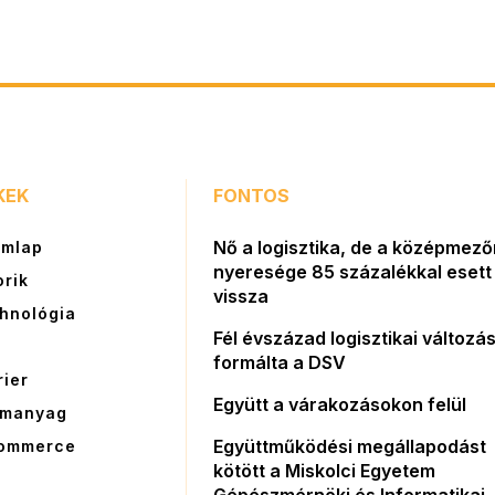
KEK
FONTOS
Nő a logisztika, de a középmez
ímlap
nyeresége 85 százalékkal esett
orik
vissza
hnológia
Fél évszázad logisztikai változás
G
formálta a DSV
rier
Együtt a várakozásokon felül
manyag
Együttműködési megállapodást
ommerce
kötött a Miskolci Egyetem
Gépészmérnöki és Informatikai