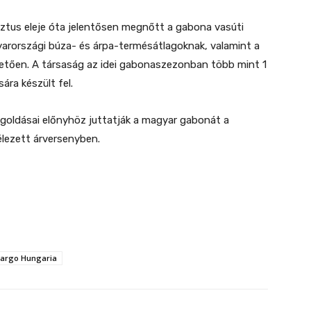
tus eleje óta jelentősen megnőtt a gabona vasúti
yarországi búza- és árpa-termésátlagoknak, valamint a
etően. A társaság az idei gabonaszezonban több mint 1
ra készült fel.
goldásai előnyhöz juttatják a magyar gabonát a
élezett árversenyben.
Cargo Hungaria