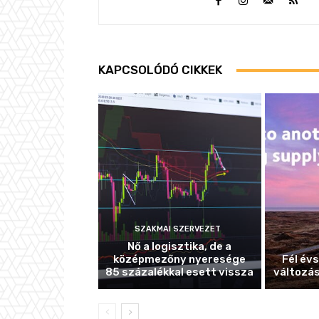
KAPCSOLÓDÓ CIKKEK
SZAKMAI SZERVEZET
Nő a logisztika, de a
középmezőny nyeresége
Fél év
85 százalékkal esett vissza
változás