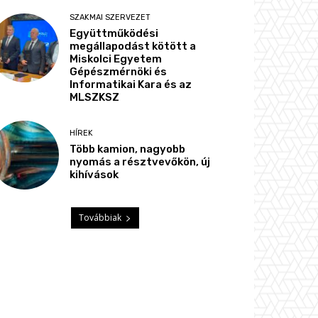
SZAKMAI SZERVEZET
Együttműködési
megállapodást kötött a
Miskolci Egyetem
Gépészmérnöki és
Informatikai Kara és az
MLSZKSZ
HÍREK
Több kamion, nagyobb
nyomás a résztvevőkön, új
kihívások
Továbbiak