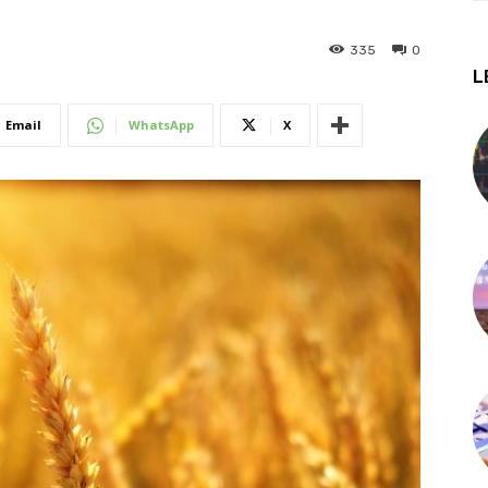
335
0
L
Email
WhatsApp
X