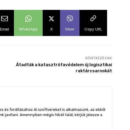
Email
WhatsApp
X
Viber
Copy URL
KÖVETKEZŐ CIKK
Átadták a katasztrófavédelem új logisztikai
raktárcsarnokát
z és fordításához AI szoftvereket is alkalmazunk, az ebből
 javítani. Amennyiben mégis hibát talál, kérjük jelezze a