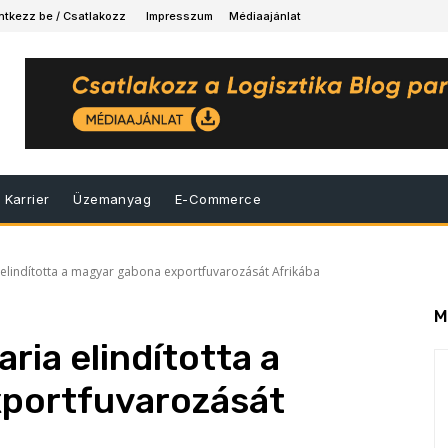
ntkezz be / Csatlakozz
Impresszum
Médiaajánlat
Karrier
Üzemanyag
E-Commerce
 elindította a magyar gabona exportfuvarozását Afrikába
M
ria elindította a
portfuvarozását