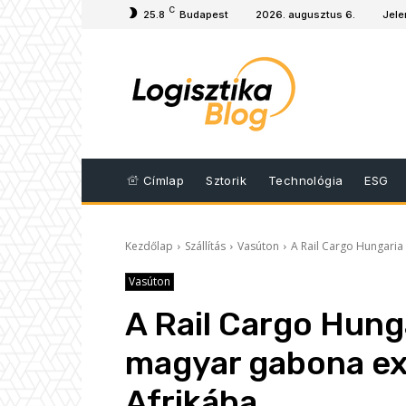
C
25.8
Budapest
2026. augusztus 6.
Jele
Címlap
Sztorik
Technológia
ESG
Kezdőlap
Szállítás
Vasúton
A Rail Cargo Hungaria
Vasúton
A Rail Cargo Hunga
magyar gabona ex
Afrikába