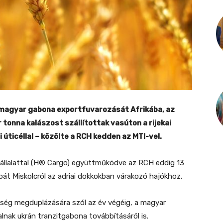
a magyar gabona exportfuvarozását Afrikába, az
tonna kalászost szállítottak vasúton a rijekai
 úticéllal – közölte a RCH kedden az MTI-vel.
tvállalattal (H® Cargo) együttműködve az RCH eddig 13
át Miskolcról az adriai dokkokban várakozó hajókhoz.
iség megduplázására szól az év végéig, a magyar
alnak ukrán tranzitgabona továbbításáról is.