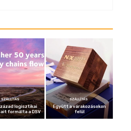
SZÁLLÍTÁS
SZÁLLÍTÁS
század logisztikai
Együtt a várakozásokon
ait formálta a DSV
felül