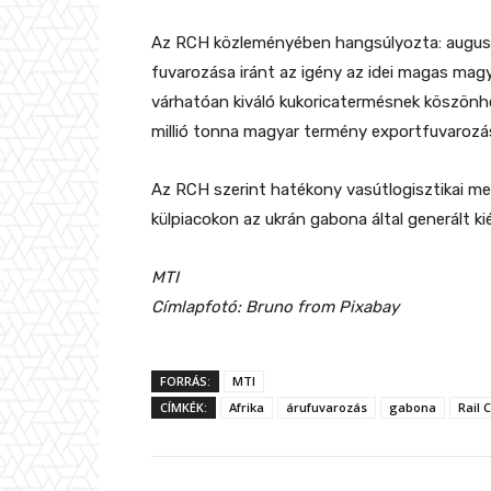
Az RCH közleményében hangsúlyozta: augusz
fuvarozása iránt az igény az idei magas mag
várhatóan kiváló kukoricatermésnek köszönh
millió tonna magyar termény exportfuvarozásá
Az RCH szerint hatékony vasútlogisztikai me
külpiacokon az ukrán gabona által generált ki
MTI
Címlapfotó: Bruno from Pixabay
FORRÁS:
MTI
CÍMKÉK:
Afrika
árufuvarozás
gabona
Rail 