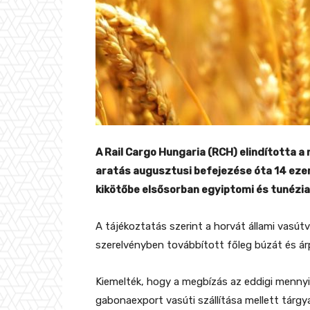
A Rail Cargo Hungaria (RCH) elindította 
aratás augusztusi befejezése óta 14 ezer 
kikötőbe elsősorban egyiptomi és tunéziai
A tájékoztatás szerint a horvát állami vasú
szerelvényben továbbított főleg búzát és árp
Kiemelték, hogy a megbízás az eddigi menny
gabonaexport vasúti szállítása mellett tárgy