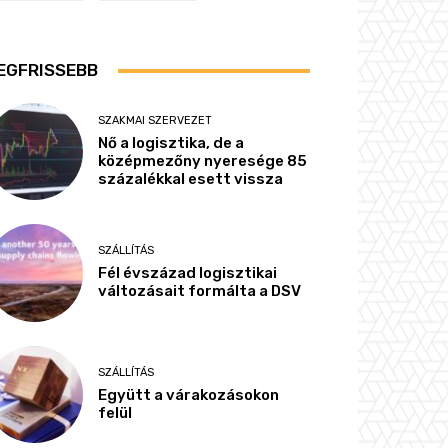
EGFRISSEBB
SZAKMAI SZERVEZET
Nő a logisztika, de a
középmezőny nyeresége 85
százalékkal esett vissza
SZÁLLÍTÁS
Fél évszázad logisztikai
változásait formálta a DSV
SZÁLLÍTÁS
Együtt a várakozásokon
felül