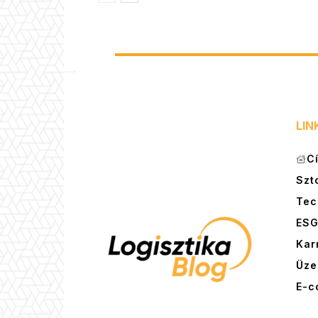
LIN
C
Szt
Tec
ES
Kar
Üze
E-c