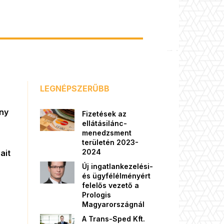
LEGNÉPSZERŰBB
őny
Fizetések az
ellátásilánc-
menedzsment
területén 2023-
2024
ait
Új ingatlankezelési-
és ügyfélélményért
felelős vezető a
Prologis
Magyarországnál
A Trans-Sped Kft.