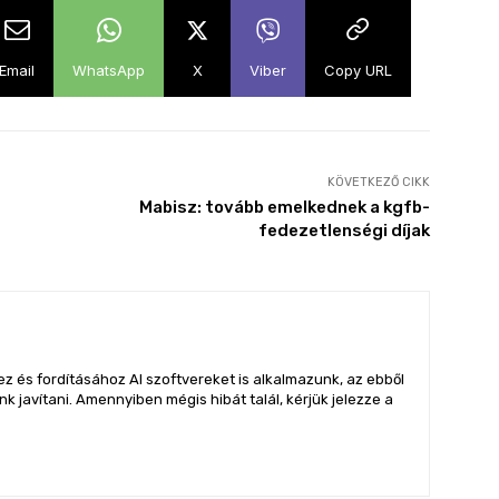
Email
WhatsApp
X
Viber
Copy URL
KÖVETKEZŐ CIKK
Mabisz: tovább emelkednek a kgfb-
fedezetlenségi díjak
z és fordításához AI szoftvereket is alkalmazunk, az ebből
 javítani. Amennyiben mégis hibát talál, kérjük jelezze a