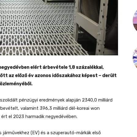
gyedévben elért árbevétele 1,8 százalékkal,
őtt az előző év azonos időszakához képest – derült
 közleményéből.
zolidált pénzügyi eredmények alapján 2340,0 milliárd
árbevételt, valamint 396,3 milliárd dél-koreai won
yt ért el 2023 harmadik negyedévében.
 járművekhez (EV) és a szuperautó-márkák első