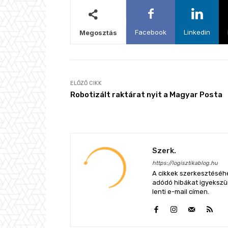
Facebook
Linkedin
Megosztás
ELŐZŐ CIKK
Robotizált raktárat nyit a Magyar Posta
Szerk.
https://logisztikablog.hu
A cikkek szerkesztéséhe
adódó hibákat igyekszünk
lenti e-mail címen.