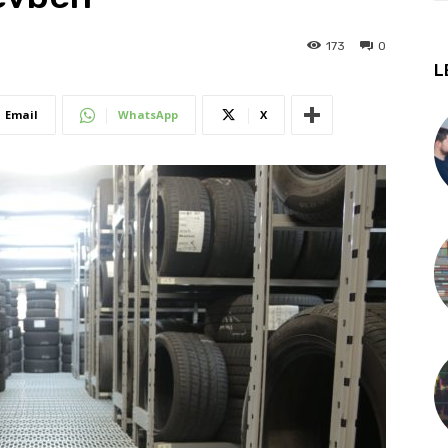
173
0
L
Email
WhatsApp
X