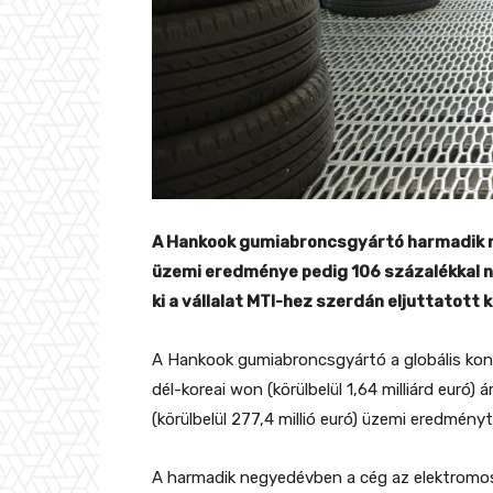
A Hankook gumiabroncsgyártó harmadik ne
üzemi eredménye pedig 106 százalékkal n
ki a vállalat MTI-hez szerdán eljuttatott
A Hankook gumiabroncsgyártó a globális kons
dél-koreai won (körülbelül 1,64 milliárd euró) 
(körülbelül 277,4 millió euró) üzemi eredmén
A harmadik negyedévben a cég az elektromos