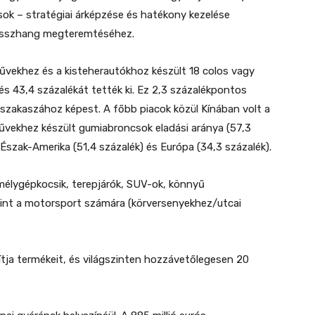
ok – stratégiai árképzése és hatékony kezelése
 összhang megteremtéséhez.
űvekhez és a kisteherautókhoz készült 18 colos vagy
 43,4 százalékát tették ki. Ez 2,3 százalékpontos
 szakaszához képest. A főbb piacok közül Kínában volt a
ekhez készült gumiabroncsok eladási aránya (57,3
 Észak-Amerika (51,4 százalék) és Európa (34,3 százalék).
mélygépkocsik, terepjárók, SUV-ok, könnyű
mint a motorsport számára (körversenyekhez/utcai
ítja termékeit, és világszinten hozzávetőlegesen 20