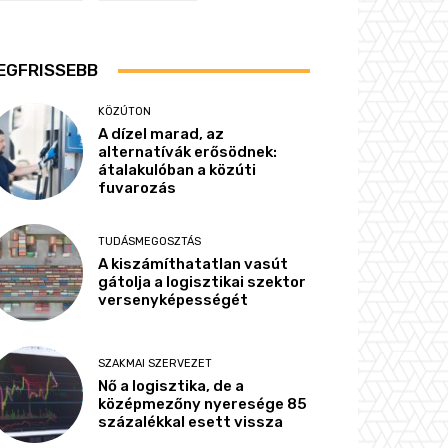
EGFRISSEBB
KÖZÚTON
A dízel marad, az
alternatívák erősödnek:
átalakulóban a közúti
fuvarozás
TUDÁSMEGOSZTÁS
A kiszámíthatatlan vasút
gátolja a logisztikai szektor
versenyképességét
SZAKMAI SZERVEZET
Nő a logisztika, de a
középmezőny nyeresége 85
százalékkal esett vissza