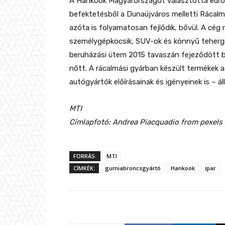
A Hankook Magyarországot választotta európa
befektetésből a Dunaújváros melletti Ráca
azóta is folyamatosan fejlődik, bővül. A cég
személygépkocsik, SUV-ok és könnyű teherg
beruházási ütem 2015 tavaszán fejeződött be
nőtt. A rácalmási gyárban készült termékek az
autógyártók előírásainak és igényeinek is – 
MTI
Címlapfotó: Andrea Piacquadio from pexels
FORRÁS:
MTI
CÍMKÉK:
gumiabroncsgyártó
Hankook
ipar