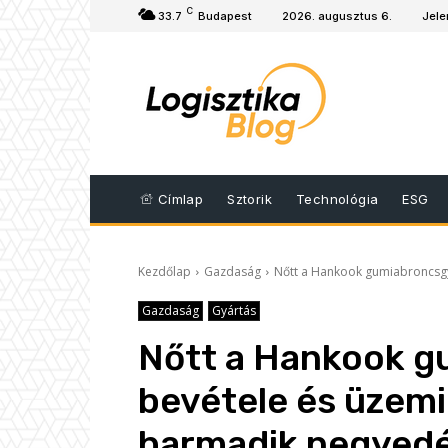
C
33.7
Budapest
2026. augusztus 6.
Jele
Címlap
Sztorik
Technológia
ESG
Kezdőlap
Gazdaság
Nőtt a Hankook gumiabroncsg
Gazdaság
Gyártás
Nőtt a Hankook g
bevétele és üzem
harmadik negyed