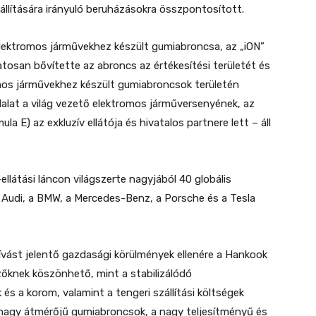
llítására irányuló beruházásokra összpontosított.
 elektromos járművekhez készült gumiabroncsa, az „iON”
osan bővítette az abroncs az értékesítési területét és
mos járművekhez készült gumiabroncsok területén
alat a világ vezető elektromos járműversenyének, az
 E) az exkluzív ellátója és hivatalos partnere lett – áll
ellátási láncon világszerte nagyjából 40 globális
 Audi, a BMW, a Mercedes-Benz, a Porsche és a Tesla
ívást jelentő gazdasági körülmények ellenére a Hankook
zőknek köszönhető, mint a stabilizálódó
és a korom, valamint a tengeri szállítási költségek
nagy átmérőjű gumiabroncsok, a nagy teljesítményű és