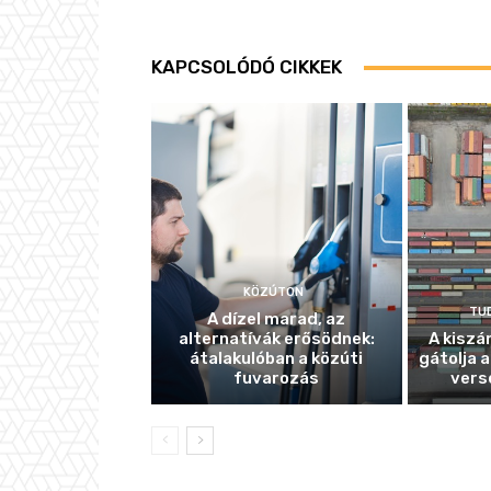
KAPCSOLÓDÓ CIKKEK
KÖZÚTON
TU
A dízel marad, az
alternatívák erősödnek:
A kiszá
átalakulóban a közúti
gátolja a
fuvarozás
vers