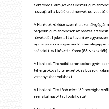
elektromos járművekhez készült gumiabroncs
hozzájárult a kiváló eredményekhez vezető
A Hankook közlése szerint a személygépjárm
nagyobb gumiabroncsok az összes értékesítés
növekedést jelentett a tavalyi év ugyanezen
legmagasabb a nagyméretű személygépjárműv
százalék), ezt követte Korea (53,6 százalék),
A Hankook Tire radiál abroncsokat gyárt sze
tehergépkocsik, teherautók és buszok, vala
versenyekhez/ralikhoz).
A Hankook Tire több mint 160 országba száll
ezer alkalmazottat foglalkoztat.