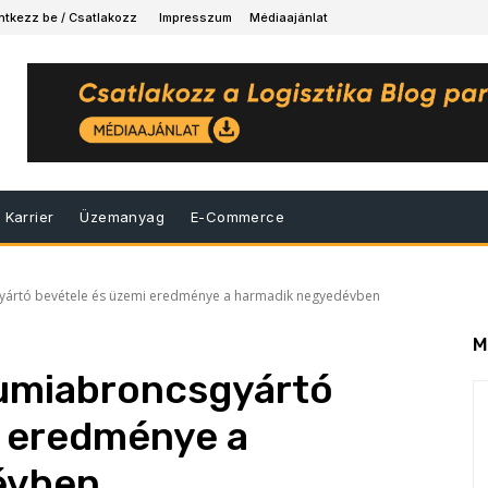
ntkezz be / Csatlakozz
Impresszum
Médiaajánlat
Karrier
Üzemanyag
E-Commerce
yártó bevétele és üzemi eredménye a harmadik negyedévben
M
umiabroncsgyártó
i eredménye a
évben