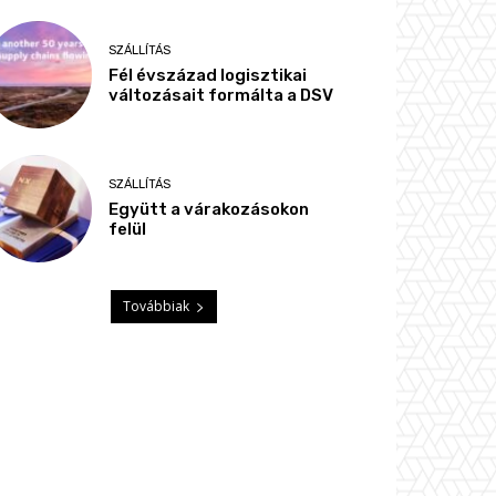
SZÁLLÍTÁS
Fél évszázad logisztikai
változásait formálta a DSV
SZÁLLÍTÁS
Együtt a várakozásokon
felül
Továbbiak