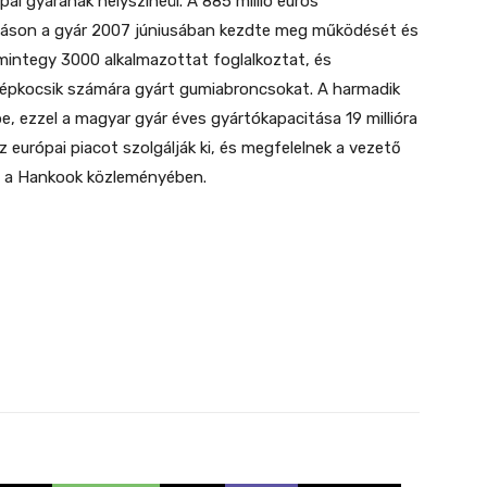
i gyárának helyszínéül. A 885 millió eurós
lmáson a gyár 2007 júniusában kezdte meg működését és
 mintegy 3000 alkalmazottat foglalkoztat, és
épkocsik számára gyárt gumiabroncsokat. A harmadik
, ezzel a magyar gyár éves gyártókapacitása 19 millióra
 európai piacot szolgálják ki, és megfelelnek a vezető
áll a Hankook közleményében.