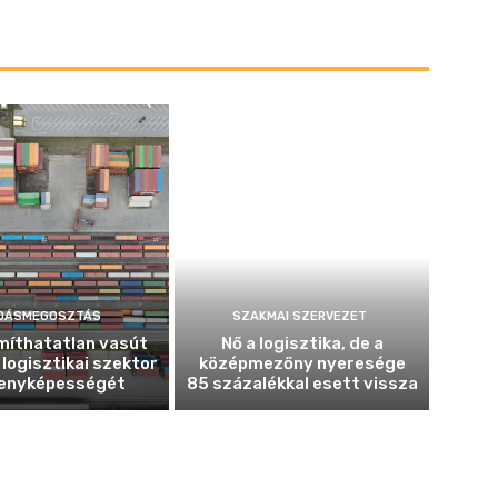
DÁSMEGOSZTÁS
SZAKMAI SZERVEZET
míthatatlan vasút
Nő a logisztika, de a
 logisztikai szektor
középmezőny nyeresége
enyképességét
85 százalékkal esett vissza