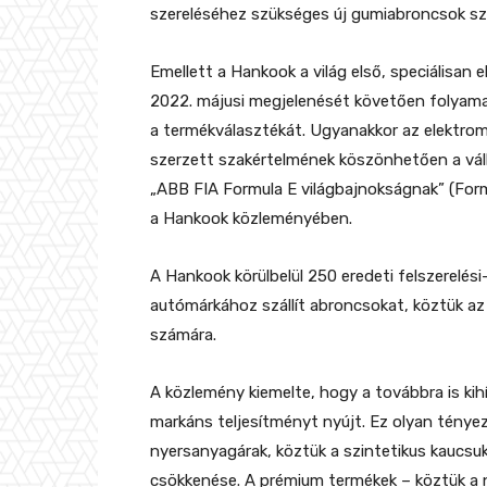
szereléséhez szükséges új gumiabroncsok szá
Emellett a Hankook a világ első, speciálisan
2022. májusi megjelenését követően folyamat
a termékválasztékát. Ugyanakkor az elektro
szerzett szakértelmének köszönhetően a váll
„ABB FIA Formula E világbajnokságnak” (Formula
a Hankook közleményében.
A Hankook körülbelül 250 eredeti felszerelési-
autómárkához szállít abroncsokat, köztük az
számára.
A közlemény kiemelte, hogy a továbbra is kih
markáns teljesítményt nyújt. Ez olyan ténye
nyersanyagárak, köztük a szintetikus kaucsuk 
csökkenése. A prémium termékek – köztük a 