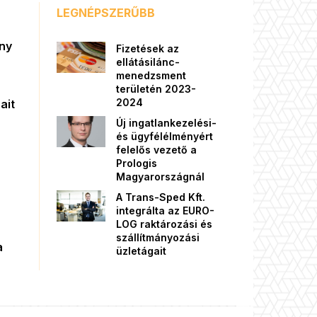
LEGNÉPSZERŰBB
őny
Fizetések az
ellátásilánc-
menedzsment
területén 2023-
2024
ait
Új ingatlankezelési-
és ügyfélélményért
felelős vezető a
Prologis
Magyarországnál
A Trans-Sped Kft.
integrálta az EURO-
LOG raktározási és
szállítmányozási
a
üzletágait