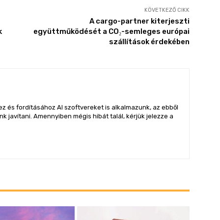
KÖVETKEZŐ CIKK
A cargo-partner kiterjeszti
k
együttműködését a CO₂-semleges európai
szállítások érdekében
z és fordításához AI szoftvereket is alkalmazunk, az ebből
 javítani. Amennyiben mégis hibát talál, kérjük jelezze a