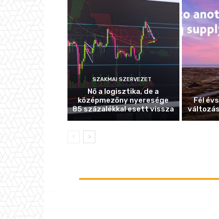
SZAKMAI SZERVEZET
Nő a logisztika, de a
középmezőny nyeresége
Fél év
85 százalékkal esett vissza
változás