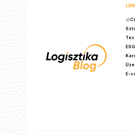
LIN
C
Szt
Tec
ES
Kar
Üze
E-c