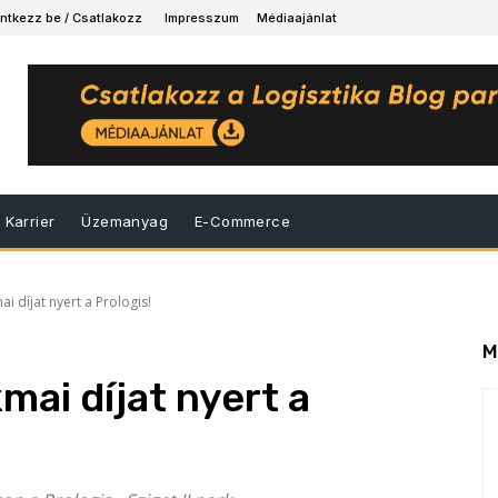
ntkezz be / Csatlakozz
Impresszum
Médiaajánlat
Karrier
Üzemanyag
E-Commerce
 díjat nyert a Prologis!
M
mai díjat nyert a