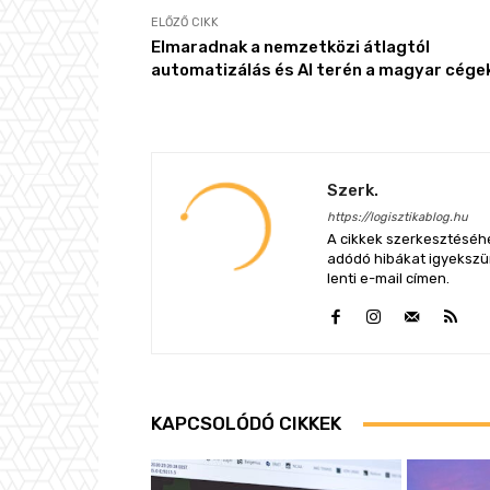
ELŐZŐ CIKK
Elmaradnak a nemzetközi átlagtól
automatizálás és AI terén a magyar cége
Szerk.
https://logisztikablog.hu
A cikkek szerkesztéséhe
adódó hibákat igyekszünk
lenti e-mail címen.
KAPCSOLÓDÓ CIKKEK