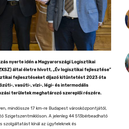
ázás nyerte idén a Magyarországi Logisztikai
Z) által életre hívott, „Év logisztikai fejlesztése”
ztikai fejlesztéseket díjazó kitüntetést 2023 óta
zúti-, vasúti-, vízi-, légi- és intermodális
ozási területek meghatározó szereplői részére.
elyen, mindössze 17 km-re Budapest városközpontjától,
tó Szigetszentmiklóson. A jelenleg 44 513bérbeadható
s szolgáltatást kínál az ügyfeleknek és