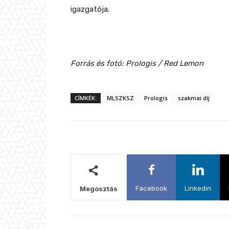
igazgatója.
Forrás és fotó: Prologis / Red Lemon
CÍMKÉK:
MLSZKSZ
Prologis
szakmai díj
Facebook
Linkedin
Megosztás