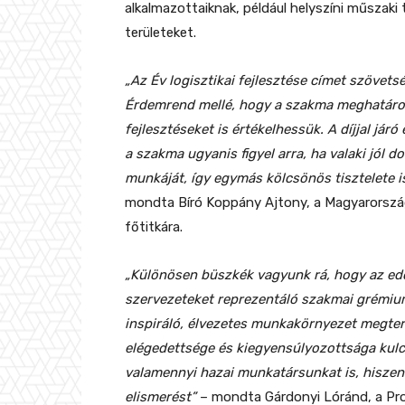
alkalmazottaiknak, például helyszíni műszak
területeket.
„Az Év logisztikai fejlesztése címet szövets
Érdemrend mellé, hogy a szakma meghatározó
fejlesztéseket is értékelhessük. A díjjal jár
a szakma ugyanis figyel arra, ha valaki jól d
munkáját, így egymás kölcsönös tisztelete i
mondta Bíró Koppány Ajtony, a Magyarország
főtitkára.
„Különösen büszkék vagyunk rá, hogy az eddi
szervezeteket reprezentáló szakmai grémium 
inspiráló, élvezetes munkakörnyezet megter
elégedettsége és kiegyensúlyozottsága kulc
valamennyi hazai munkatársunkat is, hiszen 
elismerést”
– mondta Gárdonyi Lóránd, a Pro