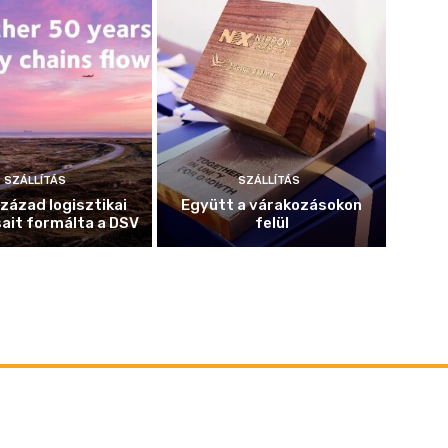
SZÁLLÍTÁS
SZÁLLÍTÁS
század logisztikai
Együtt a várakozásokon
ait formálta a DSV
felül