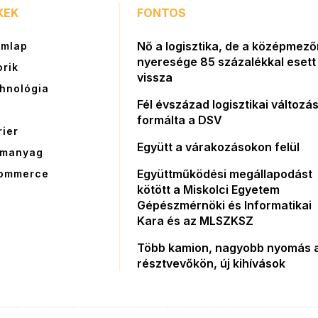
KEK
FONTOS
Nő a logisztika, de a középmez
ímlap
nyeresége 85 százalékkal esett
orik
vissza
hnológia
Fél évszázad logisztikai változás
G
formálta a DSV
rier
Együtt a várakozásokon felül
manyag
Együttműködési megállapodást
ommerce
kötött a Miskolci Egyetem
Gépészmérnöki és Informatikai
Kara és az MLSZKSZ
Több kamion, nagyobb nyomás 
résztvevőkön, új kihívások