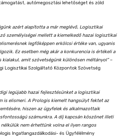
i támogatást, autómegosztási lehetőséget és zöld
égünk azért alapította a már meglévő, Logisztikai
 személyiségei mellett a kiemelkedő hazai logisztikai
ó elismerésnek legfőképpen erkölcsi értéke van, ugyanis
olgozik. Ez esetben még akár a konkurencia is értékeli a
s kialakul, amit szövetségünk különösen méltányol”
–
i Logisztikai Szolgáltató Központok Szövetség
gi legújabb hazai fejlesztésünket a logisztikai
is elismeri. A Prologis kiemelt hangsúlyt fektet az
emtésére, hiszen az ügyfelek és alkalmazottaik
sfontosságú számunkra. A díj kapcsán köszönet illeti
nélkülük nem érhettünk volna el ilyen rangos
logis Ingatlangazdálkodási- és Ügyfélélmény