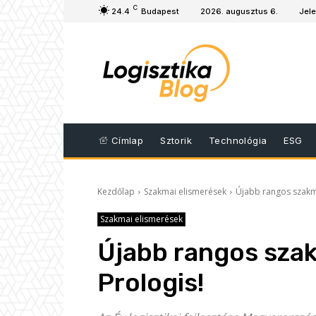
C
24.4
Budapest
2026. augusztus 6.
Jele
Címlap
Sztorik
Technológia
ESG
Kezdőlap
Szakmai elismerések
Újabb rangos szakmai
Szakmai elismerések
Újabb rangos szak
Prologis!