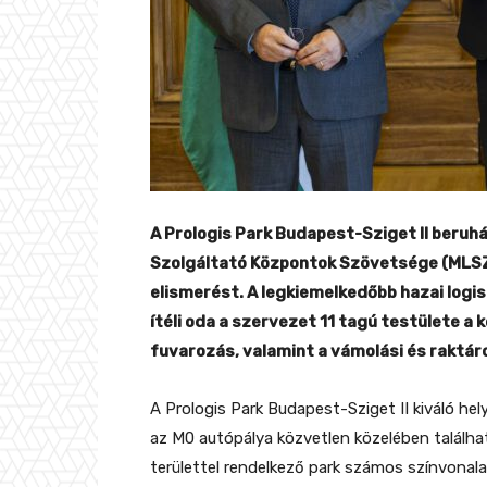
A Prologis Park Budapest-Sziget II beruh
Szolgáltató Központok Szövetsége (MLSZKS
elismerést. A legkiemelkedőbb hazai logis
ítéli oda a szervezet 11 tagú testülete a kö
fuvarozás, valamint a vámolási és raktár
A Prologis Park Budapest-Sziget II kiváló h
az M0 autópálya közvetlen közelében találha
területtel rendelkező park számos színvonala