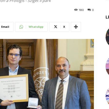
n a Prologis - Sziget II park
180
0
L
Email
WhatsApp
X