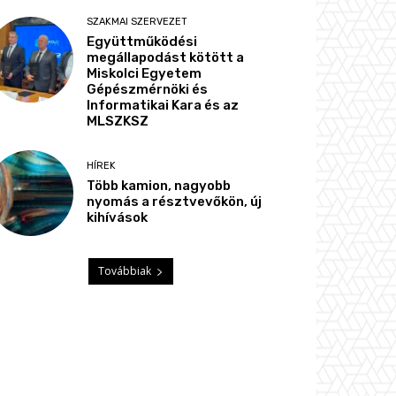
SZAKMAI SZERVEZET
Együttműködési
megállapodást kötött a
Miskolci Egyetem
Gépészmérnöki és
Informatikai Kara és az
MLSZKSZ
HÍREK
Több kamion, nagyobb
nyomás a résztvevőkön, új
kihívások
Továbbiak