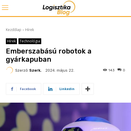
Kezdőlap
Hírek
Hírek
Technológia
Emberszabású robotok a
gyárkapuban
2024. május 22.
Szerző:
Szerk.
143
0
Facebook
Linkedin