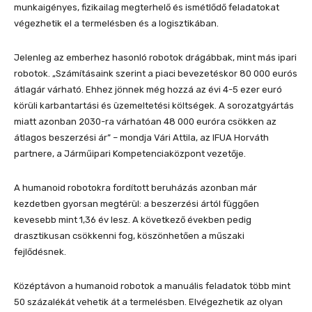
munkaigényes, fizikailag megterhelő és ismétlődő feladatokat
végezhetik el a termelésben és a logisztikában.
Jelenleg az emberhez hasonló robotok drágábbak, mint más ipari
robotok. „Számításaink szerint a piaci bevezetéskor 80 000 eurós
átlagár várható. Ehhez jönnek még hozzá az évi 4-5 ezer euró
körüli karbantartási és üzemeltetési költségek. A sorozatgyártás
miatt azonban 2030-ra várhatóan 48 000 euróra csökken az
átlagos beszerzési ár” – mondja Vári Attila, az IFUA Horváth
partnere, a Járműipari Kompetenciaközpont vezetője.
A humanoid robotokra fordított beruházás azonban már
kezdetben gyorsan megtérül: a beszerzési ártól függően
kevesebb mint 1,36 év lesz. A következő években pedig
drasztikusan csökkenni fog, köszönhetően a műszaki
fejlődésnek.
Középtávon a humanoid robotok a manuális feladatok több mint
50 százalékát vehetik át a termelésben. Elvégezhetik az olyan