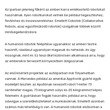
Az iparban jelenleg főként az emberi karra emlékeztető robotokat
használnak. Ilyen robotkarokat vetnek be például hegesztéshez,
festéshez és összeszereléshez. Emellett Cobotok (Collaborative
Robots, azaz együttműködő robotok) szolgálnak többek között
minőségellenőrzésre.
A humanoid robotok felépítése ugyanakkor az emberi testre
hasonlít, ráadásul ugyanolyan magasak és nehezek, és úgy
mozognak, mint mi. Ez teszi őket különösen alkalmassá arra, hogy
az emberekre tervezett környezetben dolgozzanak.
Az első kísérleti projektek az autóiparban már folyamatban
vannak. A Mercedes például az amerikai Apptronik gyártó egyik
modelljét teszteli: az Apollónak nevezett robot 1 méter 73
centiméter magas, 73 kilogramm súlyú és 25 kilogrammot képes
felemelni. A gyártásban fogják használni, például arra, hogy
odavigye a szerelőkészleteket a munkásoknak. Emellett azonban
számos más lehetőség is van. A humanoid robotok elsősorban a