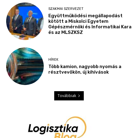
SZAKMAI SZERVEZET
Együttműködési megállapodást
kötött a Miskolci Egyetem
Gépészmérnöki és Informatikai Kara
és az MLSZKSZ
HÍREK
Több kamion, nagyobb nyomás a
résztvevőkön, új kihívások
Továbbiak