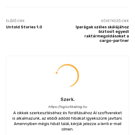
ELŐZŐ CIKK
KÖVETKEZŐ CIKK
Untold Stories 1.0
Iparágak széles skálájához
biztosít egyedi
raktármegoldásokat a
cargo-partner
Szerk.
https://logisztikablog.hu
A cikkek szerkesztéséhez és fordításához AI szoftvereket
is alkalmazunk, az ebből adódó hibákat igyekszünk javítani.
Amennyiben mégis hibát talál, kérjük jelezze a lenti e-mail
címen.