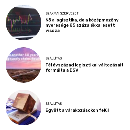
SZAKMAI SZERVEZET
Nő a logisztika, de a középmezőny
nyeresége 85 százalékkal esett
vissza
SZÁLLÍTÁS
Fél évszázad logisztikai változásait
formálta a DSV
SZÁLLÍTÁS
Együtt a várakozásokon felül