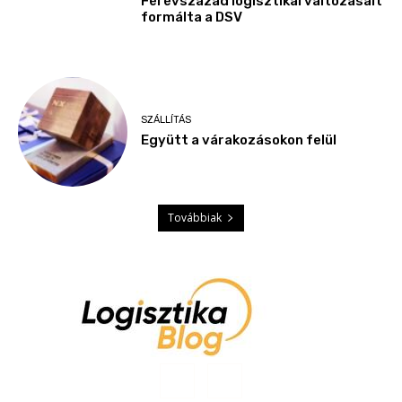
Fél évszázad logisztikai változásait
formálta a DSV
SZÁLLÍTÁS
Együtt a várakozásokon felül
Továbbiak