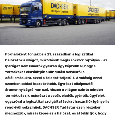
Pókhálóként fonják be a 21. században a logisztikai
hálózatok a világot, működésük mégis sokszor rejtélyes – az
iparágat nem ismerők gyakran úgy képzelik el, hogy a
termékeket elszállítják a kiindulási helyükről a
célállomásukra, ezzel a feladat teljesült. A valóság ezzel
szemben sokkal összetettebb. Egyrészt elképesztő
árumennyiségről van szó, hiszen a világon szinte minden
termék utazik, másrészt a vevők, eladók, gyártók, ügyfelek,
egyszóval a logisztikai szolgáltatásokat használók igényei is
rendkívül sokszínűek. DACHSER Tudástár ezen részében
megnézzük, mire is képes ez a hálózat, és áttekintjük, hogy