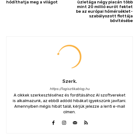
hódíthatja meg a világot
üzletága négy piacán több
mint 20 millió eurót fektet
be az európai hőmérséklet-
szabályozott flottája
bővítésébe
Szerk.
https://logisztikablog.hu
A cikkek szerkesztéséhez és fordításához AI szoftvereket
is alkalmazunk, az ebből adódó hibákat igyekszünk javítani.
Amennyiben mégis hibát talál, kérjük jelezze a lenti e-mail
címen.