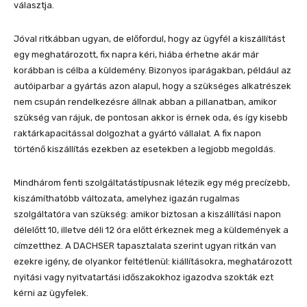
választja.
Jóval ritkábban ugyan, de előfordul, hogy az ügyfél a kiszállítást
egy meghatározott, fix napra kéri, hiába érhetne akár már
korábban is célba a küldemény. Bizonyos iparágakban, például az
autóiparbar a gyártás azon alapul, hogy a szükséges alkatrészek
nem csupán rendelkezésre állnak abban a pillanatban, amikor
szükség van rájuk, de pontosan akkor is érnek oda, és így kisebb
raktárkapacitással dolgozhat a gyártó vállalat. A fix napon
történő kiszállítás ezekben az esetekben a legjobb megoldás.
Mindhárom fenti szolgáltatástípusnak létezik egy még precízebb,
kiszámíthatóbb változata, amelyhez igazán rugalmas
szolgáltatóra van szükség: amikor biztosan a kiszállítási napon
délelőtt 10, illetve déli 12 óra előtt érkeznek meg a küldemények a
címzetthez. A DACHSER tapasztalata szerint ugyan ritkán van
ezekre igény, de olyankor feltétlenül: kiállításokra, meghatározott
nyitási vagy nyitvatartási időszakokhoz igazodva szokták ezt
kérni az ügyfelek.