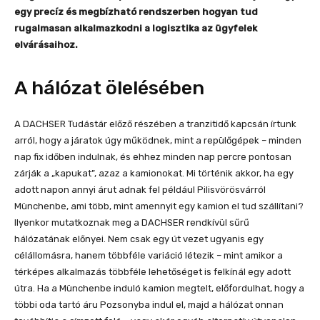
egy precíz és megbízható rendszerben hogyan tud
rugalmasan alkalmazkodni a logisztika az ügyfelek
elvárásaihoz.
A hálózat ölelésében
A DACHSER Tudástár előző részében a tranzitidő kapcsán írtunk
arról, hogy a járatok úgy működnek, mint a repülőgépek – minden
nap fix időben indulnak, és ehhez minden nap percre pontosan
zárják a „kapukat”, azaz a kamionokat. Mi történik akkor, ha egy
adott napon annyi árut adnak fel például Pilisvörösvárról
Münchenbe, ami több, mint amennyit egy kamion el tud szállítani?
Ilyenkor mutatkoznak meg a DACHSER rendkívül sűrű
hálózatának előnyei. Nem csak egy út vezet ugyanis egy
célállomásra, hanem többféle variáció létezik – mint amikor a
térképes alkalmazás többféle lehetőséget is felkínál egy adott
útra. Ha a Münchenbe induló kamion megtelt, előfordulhat, hogy a
többi oda tartó áru Pozsonyba indul el, majd a hálózat onnan