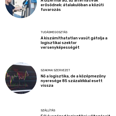
A dízel marad, az alternatívák
erősödnek: átalakulóban a közúti
fuvarozás
TUDÁSMEGOSZTÁS
A kiszámíthatatlan vasút gátolja a
logisztikai szektor
versenyképességét
SZAKMAI SZERVEZET
Nő a logisztika, de a középmezőny
nyeresége 85 százalékkal esett
vissza
SZÁLLÍTÁS