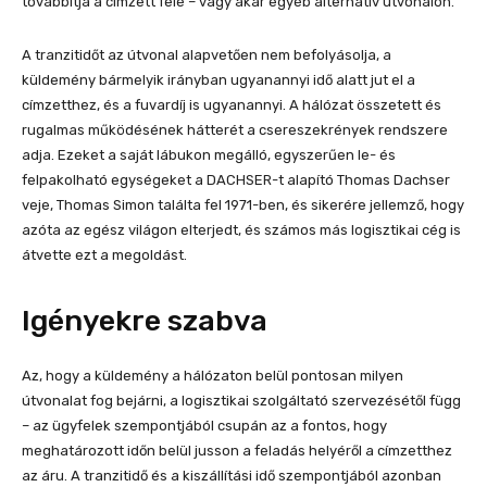
továbbítja a címzett felé – vagy akár egyéb alternatív útvonalon.
A tranzitidőt az útvonal alapvetően nem befolyásolja, a
küldemény bármelyik irányban ugyanannyi idő alatt jut el a
címzetthez, és a fuvardíj is ugyanannyi. A hálózat összetett és
rugalmas működésének hátterét a csereszekrények rendszere
adja. Ezeket a saját lábukon megálló, egyszerűen le- és
felpakolható egységeket a DACHSER-t alapító Thomas Dachser
veje, Thomas Simon találta fel 1971-ben, és sikerére jellemző, hogy
azóta az egész világon elterjedt, és számos más logisztikai cég is
átvette ezt a megoldást.
Igényekre szabva
Az, hogy a küldemény a hálózaton belül pontosan milyen
útvonalat fog bejárni, a logisztikai szolgáltató szervezésétől függ
– az ügyfelek szempontjából csupán az a fontos, hogy
meghatározott időn belül jusson a feladás helyéről a címzetthez
az áru. A tranzitidő és a kiszállítási idő szempontjából azonban