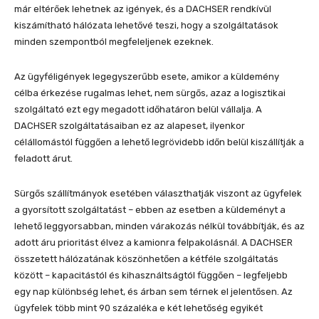
már eltérőek lehetnek az igények, és a DACHSER rendkívül
kiszámítható hálózata lehetővé teszi, hogy a szolgáltatások
minden szempontból megfeleljenek ezeknek.
Az ügyféligények legegyszerűbb esete, amikor a küldemény
célba érkezése rugalmas lehet, nem sürgős, azaz a logisztikai
szolgáltató ezt egy megadott időhatáron belül vállalja. A
DACHSER szolgáltatásaiban ez az alapeset, ilyenkor
célállomástól függően a lehető legrövidebb időn belül kiszállítják a
feladott árut.
Sürgős szállítmányok esetében választhatják viszont az ügyfelek
a gyorsított szolgáltatást – ebben az esetben a küldeményt a
lehető leggyorsabban, minden várakozás nélkül továbbítják, és az
adott áru prioritást élvez a kamionra felpakolásnál. A DACHSER
összetett hálózatának köszönhetően a kétféle szolgáltatás
között – kapacitástól és kihasználtságtól függően – legfeljebb
egy nap különbség lehet, és árban sem térnek el jelentősen. Az
ügyfelek több mint 90 százaléka e két lehetőség egyikét