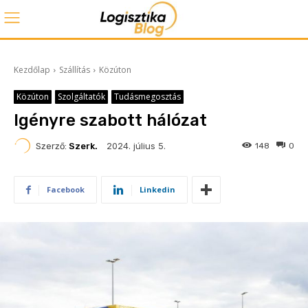
Kezdőlap
Szállítás
Közúton
Közúton
Szolgáltatók
Tudásmegosztás
Igényre szabott hálózat
2024. július 5.
Szerző:
Szerk.
148
0
Facebook
Linkedin