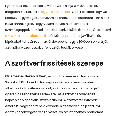
Ilyen hibák észlelésekor a Windows leállítja a műveleteket,
megjelenik a kék halál
egy leállási kóddal
, adott esetben egy QR-
kóddal, hogy megakadályozza a rendszer károsodását. Bár a kék
halál annak a jele, hogy valami súlyos hiba történt a
számítógéppel, nem kell pánikba esni, inkább érdemes áttekinteni
ezt a Microsoft útmutatót
. Időnként a probléma javítható, és
lépéseket tehetünk annak érdekében, hogy a jövőben elkerüljük
azt, néha viszont csak a fejlesztők tudják orvosolni.
A szoftverfrissítések szerepe
Csizmazia-Darab István
, az ESET termékeket forgalmazó
Sicontact Kft. kiberbiztonsági szakértője szerint minden
alkalmazás frissítésre szorul, akárcsak az alapjául szolgáló
operációs rendszer és firmware (az eszköz hardveréhez
kapcsolódó speciális szoftvertípus). A szoftverfrissítések
amellett, hogy segítenek kivédeni a személyes és pénzügyi
adatokat fenyegető veszélyeket, valamint számos problémát,