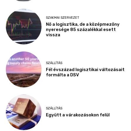
SZAKMAI SZERVEZET
Nő a logisztika, de a középmezőny
nyeresége 85 százalékkal esett
vissza
SZÁLLÍTÁS
Fél évszázad logisztikai változásait
formálta a DSV
SZÁLLÍTÁS
Együtt a várakozásokon felül