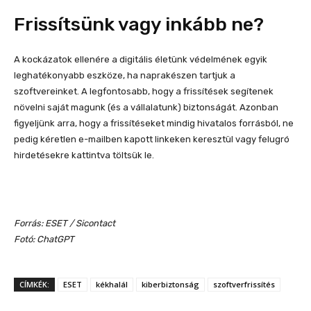
Frissítsünk vagy inkább ne?
A kockázatok ellenére a digitális életünk védelmének egyik
leghatékonyabb eszköze, ha naprakészen tartjuk a
szoftvereinket. A legfontosabb, hogy a frissítések segítenek
növelni saját magunk (és a vállalatunk) biztonságát. Azonban
figyeljünk arra, hogy a frissítéseket mindig hivatalos forrásból, ne
pedig kéretlen e-mailben kapott linkeken keresztül vagy felugró
hirdetésekre kattintva töltsük le.
Forrás: ESET / Sicontact
Fotó: ChatGPT
CÍMKÉK:
ESET
kékhalál
kiberbiztonság
szoftverfrissítés