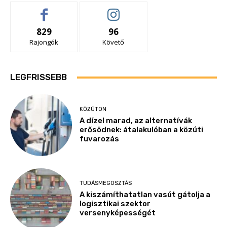
829
96
Rajongók
Követő
LEGFRISSEBB
KÖZÚTON
A dízel marad, az alternatívák
erősödnek: átalakulóban a közúti
fuvarozás
TUDÁSMEGOSZTÁS
A kiszámíthatatlan vasút gátolja a
logisztikai szektor
versenyképességét