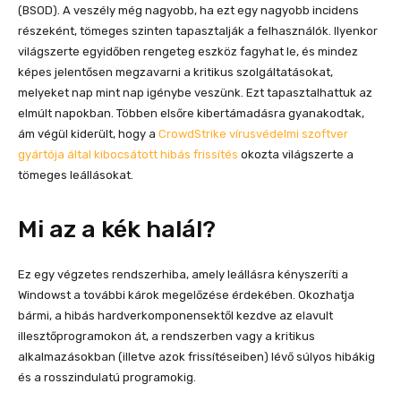
(BSOD). A veszély még nagyobb, ha ezt egy nagyobb incidens
részeként, tömeges szinten tapasztalják a felhasználók. Ilyenkor
világszerte egyidőben rengeteg eszköz fagyhat le, és mindez
képes jelentősen megzavarni a kritikus szolgáltatásokat,
melyeket nap mint nap igénybe veszünk. Ezt tapasztalhattuk az
elmúlt napokban. Többen elsőre kibertámadásra gyanakodtak,
ám végül kiderült, hogy a
CrowdStrike vírusvédelmi szoftver
gyártója által kibocsátott hibás frissítés
okozta világszerte a
tömeges leállásokat.
Mi az a kék halál?
Ez egy végzetes rendszerhiba, amely leállásra kényszeríti a
Windowst a további károk megelőzése érdekében. Okozhatja
bármi, a hibás hardverkomponensektől kezdve az elavult
illesztőprogramokon át, a rendszerben vagy a kritikus
alkalmazásokban (illetve azok frissítéseiben) lévő súlyos hibákig
és a rosszindulatú programokig.