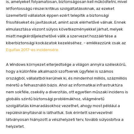
is, amelyeket folyamatosan, biztonságosan kell működtetni, mivel
létfontosságú részei kritikus szolgáltatásoknak, az ezeket
üzemeltető vállalatok éppen ezért telepítik a biztonsági
frissítéseket és javításokat, amint azok elérhetővé válnak. Ennek
elmulasztása viszont súlyos következményekkel járhat, melyek
miatt megkérdőjelezhetővé válik a szervezet hozzáértése a
kiberbiztonsági kockázatok kezeléséhez. – emlékezzünk csak az
Equifax 2017-es incidensére.
A Windows környezet elterjedtsége a világon annyira széleskörű,
hogy a különféle alkalmazói szoftverek ügyfelei is számos
országból, vállalatból kerülnek ki, és mindenhol milliós, százmilliós
méretű a felhasználói bázis. Ahol az informatikai infrastruktúra
nem sokféle, csekély a diverzitás, ott egyetlen műszaki incidens is
globális szintű biztonsági problémákhoz, világméretű
szolgáltatás kimaradásokhoz vezethet, ahogy most például a
repülésirányításnál is láthattuk. Sok érintett szervezetnél
látványosan hiányzott a vészhelyzeti terv, tovább súlyosbítva a
helyzetet.