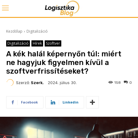
Kezdőlap
Digitalizáció
Digitalizáció
Hírek
Szoftver
A kék halál képernyőn túl: miért
ne hagyjuk figyelmen kívül a
szoftverfrissítéseket?
2024. július 30.
Szerző:
Szerk.
158
0
Facebook
Linkedin