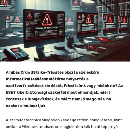
A hibás CrowdStrike-frissítés okozta széleskörű
informatikai leállások előtérbe helyezték a
szoftverfrissítések kérdését. Frissítsünk vagy inkább ne? Az
ESET kiberbiztonsági szakértői most elmondják, miért
fontosak a hibajavítások, és miért nem jó megoldás, ha
ezeket elmulasztjuk.
A számítástechnika világában kevés ijesztőbb dolog létezik, mint
amikor a Windows rendszeren megjelenik a kék halál képernyő