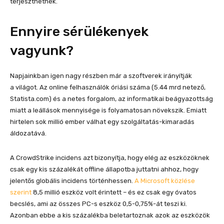
terjeszthetnek.
Ennyire sérülékenyek
vagyunk?
Napjainkban igen nagy részben már a szoftverek irányítják
a világot. Az online felhasználók óriási száma (5.44 mrd netező,
Statista.com) és a netes forgalom, az informatikai beágyazottság
miatt a leállások mennyisége is folyamatosan növekszik. Emiatt
hirtelen sok millió ember válhat egy szolgáltatás-kimaradás
áldozatává.
A CrowdStrike incidens azt bizonyítja, hogy elég az eszközöknek
csak egy kis százalékát offline állapotba juttatni ahhoz, hogy
jelentős globális incidens történhessen.
A Microsoft közlése
szerint
8,5 millió eszköz volt érintett – és ez csak egy óvatos
becslés, ami az összes PC-s eszköz 0,5-0,75%-át teszi ki.
Azonban ebbe a kis százalékba beletartoznak azok az eszközök