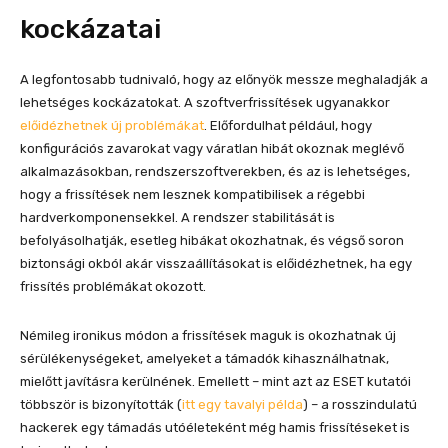
kockázatai
A legfontosabb tudnivaló, hogy az előnyök messze meghaladják a
lehetséges kockázatokat. A szoftverfrissítések ugyanakkor
előidézhetnek új problémákat
. Előfordulhat például, hogy
konfigurációs zavarokat vagy váratlan hibát okoznak meglévő
alkalmazásokban, rendszerszoftverekben, és az is lehetséges,
hogy a frissítések nem lesznek kompatibilisek a régebbi
hardverkomponensekkel. A rendszer stabilitását is
befolyásolhatják, esetleg hibákat okozhatnak, és végső soron
biztonsági okból akár visszaállításokat is előidézhetnek, ha egy
frissítés problémákat okozott.
Némileg ironikus módon a frissítések maguk is okozhatnak új
sérülékenységeket, amelyeket a támadók kihasználhatnak,
mielőtt javításra kerülnének. Emellett – mint azt az ESET kutatói
többször is bizonyították (
itt egy tavalyi példa
) – a rosszindulatú
hackerek egy támadás utóéleteként még hamis frissítéseket is