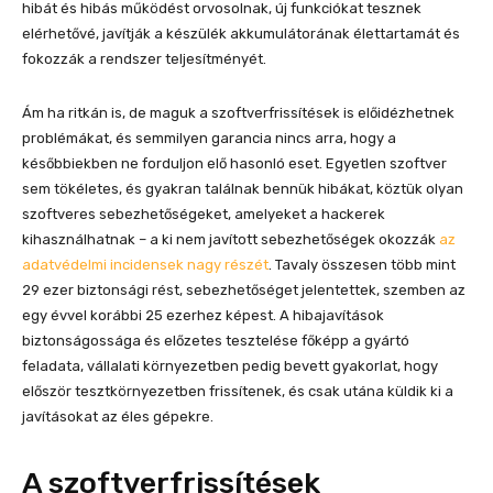
hibát és hibás működést orvosolnak, új funkciókat tesznek
elérhetővé, javítják a készülék akkumulátorának élettartamát és
fokozzák a rendszer teljesítményét.
Ám ha ritkán is, de maguk a szoftverfrissítések is előidézhetnek
problémákat, és semmilyen garancia nincs arra, hogy a
későbbiekben ne forduljon elő hasonló eset. Egyetlen szoftver
sem tökéletes, és gyakran találnak bennük hibákat, köztük olyan
szoftveres sebezhetőségeket, amelyeket a hackerek
kihasználhatnak – a ki nem javított sebezhetőségek okozzák
az
adatvédelmi incidensek nagy részét
. Tavaly összesen több mint
29 ezer biztonsági rést, sebezhetőséget jelentettek, szemben az
egy évvel korábbi 25 ezerhez képest. A hibajavítások
biztonságossága és előzetes tesztelése főképp a gyártó
feladata, vállalati környezetben pedig bevett gyakorlat, hogy
először tesztkörnyezetben frissítenek, és csak utána küldik ki a
javításokat az éles gépekre.
A szoftverfrissítések