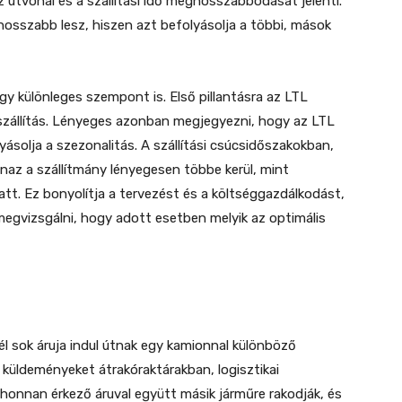
az útvonal és a szállítási idő meghosszabbodását jelenti.
 hosszabb lesz, hiszen azt befolyásolja a többi, mások
gy különleges szempont is. Első pillantásra az LTL
zállítás. Lényeges azonban megjegyezni, hogy az LTL
ásolja a szezonalitás. A szállítási csúcsidőszakokban,
az a szállítmány lényegesen többe kerül, mint
att. Ez bonyolítja a tervezést és a költséggazdálkodást,
gvizsgálni, hogy adott esetben melyik az optimális
 sok áruja indul útnak egy kamionnal különböző
 küldeményeket átrakóraktárakban, logisztikai
onnan érkező áruval együtt másik járműre rakodják, és