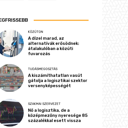
EGFRISSEBB
KÖZÚTON
A dízel marad, az
alternatívák erősödnek:
átalakulóban a közúti
fuvarozás
TUDÁSMEGOSZTÁS
A kiszámíthatatlan vasút
gátolja a logisztikai szektor
versenyképességét
SZAKMAI SZERVEZET
Nő a logisztika, de a
középmezőny nyeresége 85
százalékkal esett vissza