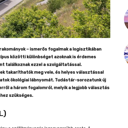
rakományok – ismerős fogalmak a logisztikában
ípus közötti különbséget azoknak is érdemes
t találkoznak ezzel a szolgáltatással.
k takaríthatók meg vele, és helyes választással
atok ökológiai lábnyomát. Tudástár-sorozatunk új
rről a három fogalomról, melyik a legjobb választás
éshez szükséges.
L)