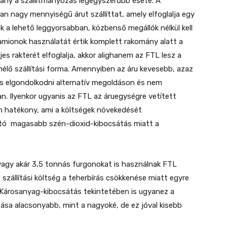
mány a szállítmányozás legegyszerűbb esete. A
n nagy mennyiségű árut szállíttat, amely elfoglalja egy
ek a lehető leggyorsabban, közbenső megállók nélkül kell
mionok használatát értik komplett rakomány alatt a
jes rakterét elfoglalja, akkor alighanem az FTL lesz a
élő szállítási forma. Amennyiben az áru kevesebb, azaz
mes elgondolkodni alternatív megoldáson és nem
an. Ilyenkor ugyanis az FTL az áruegységre vetített
 hatékony, ami a költségek növekedését
utó magasabb szén-dioxid-kibocsátás miatt a
 vagy akár 3,5 tonnás furgonokat is használnak FTL
s szállítási költség a teherbírás csökkenése miatt egyre
Károsanyag-kibocsátás tekintetében is ugyanez a
ása alacsonyabb, mint a nagyoké, de ez jóval kisebb