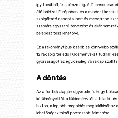
így továbbítják a címzettig. A Dachser eseté
álló hálózat Európában, és a mindezt kezelni 
szolgáltató naponta indít fix menetrend sze
számára egyszerű tervezést és akár nemzetkö
belépést tesz lehetővé.
Ez a rakománytípus kisebb és könnyebb szál
12 raklapig terjedő küldeményeket tudnak eze
gyorsaságot az egyidejűleg 76 raklap szállít
A döntés
Az a fentiek alapján egyértelmű, hogy bölcse
körülményektől, a küldeménytől, a feladó- és
biztos, a legjobb megoldás megtalálásához a
lehetőségek minél pontosabb felmérése.