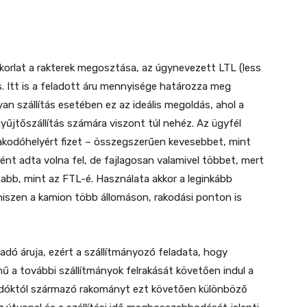
korlat a rakterek megosztása, az úgynevezett LTL (less
s. Itt is a feladott áru mennyisége határozza meg
an szállítás esetében ez az ideális megoldás, ahol a
űjtőszállítás számára viszont túl nehéz. Az ügyfél
rakodóhelyért fizet – összegszerűen kevesebbet, mint
t adta volna fel, de fajlagosan valamivel többet, mert
sabb, mint az FTL-é. Használata akkor a leginkább
 hiszen a kamion több állomáson, rakodási ponton is
ladó áruja, ezért a szállítmányozó feladata, hogy
ű a további szállítmányok felrakását követően indul a
eladóktól származó rakományt ezt követően különböző