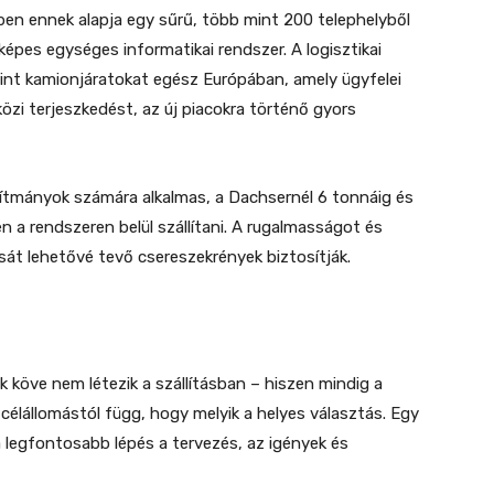
ben ennek alapja egy sűrű, több mint 200 telephelyből
képes egységes informatikai rendszer. A logisztikai
rint kamionjáratokat egész Európában, amely ügyfelei
zi terjeszkedést, az új piacokra történő gyors
lítmányok számára alkalmas, a Dachsernél 6 tonnáig és
n a rendszeren belül szállítani. A rugalmasságot és
ását lehetővé tevő csereszekrények biztosítják.
k köve nem létezik a szállításban – hiszen mindig a
 célállomástól függ, hogy melyik a helyes választás. Egy
 legfontosabb lépés a tervezés, az igények és