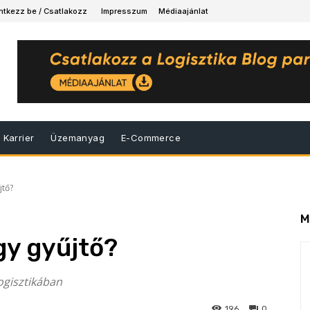
ntkezz be / Csatlakozz
Impresszum
Médiaajánlat
Karrier
Üzemanyag
E-Commerce
jtő?
M
gy gyűjtő?
ogisztikában
196
0