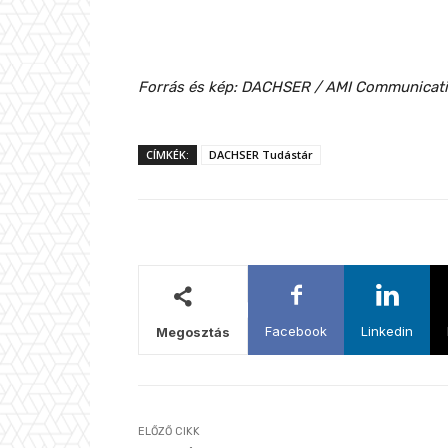
Forrás és kép:
DACHSER
/ AMI Communicat
CÍMKÉK:
DACHSER Tudástár
Facebook
Linkedin
Megosztás
ELŐZŐ CIKK