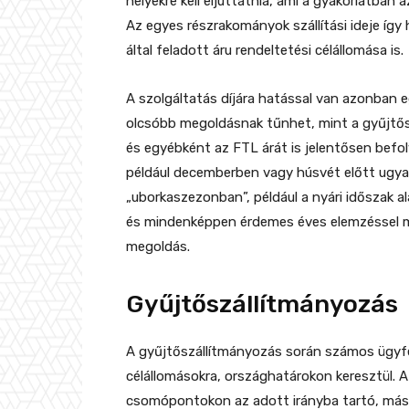
helyekre kell eljuttatnia, ami a gyakorlatban 
Az egyes részrakományok szállítási ideje így
által feladott áru rendeltetési célállomása is.
A szolgáltatás díjára hatással van azonban e
olcsóbb megoldásnak tűnhet, mint a gyűjtős
és egyébként az FTL árát is jelentősen befoly
például decemberben vagy húsvét előtt ugyan
„uborkaszezonban”, például a nyári időszak al
és mindenképpen érdemes éves elemzéssel me
megoldás.
Gyűjtőszállítmányozás
A gyűjtőszállítmányozás során számos ügyfél
célállomásokra, országhatárokon keresztül. A
csomópontokon az adott irányba tartó, másh