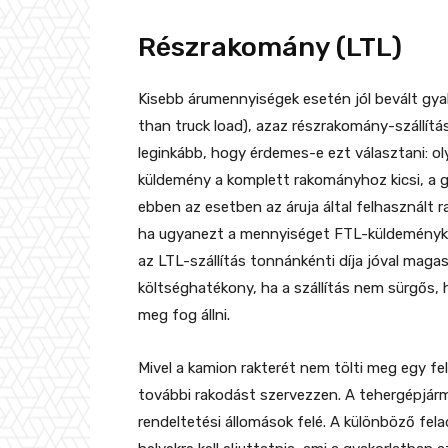
Részrakomány (LTL)
Kisebb árumennyiségek esetén jól bevált gya
than truck load), azaz részrakomány-szállítá
leginkább, hogy érdemes-e ezt választani: oly
küldemény a komplett rakományhoz kicsi, a gy
ebben az esetben az áruja által felhasznált 
ha ugyanezt a mennyiséget FTL-küldeménykén
az LTL-szállítás tonnánkénti díja jóval maga
költséghatékony, ha a szállítás nem sürgős,
meg fog állni.
Mivel a kamion rakterét nem tölti meg egy fe
további rakodást szervezzen. A tehergépjárm
rendeltetési állomások felé. A különböző f