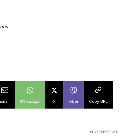
ions
Email
WhatsApp
X
Viber
Copy URL
KÖVETKEZŐ CIKK