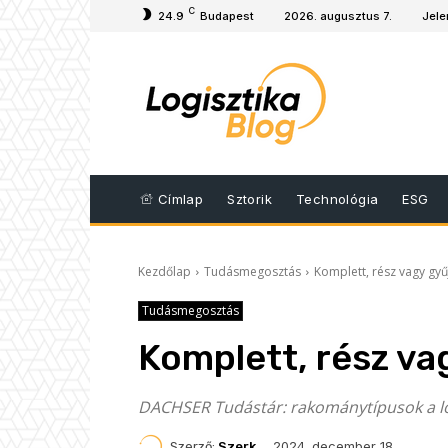
C
24.9
Budapest
2026. augusztus 7.
Jele
Címlap
Sztorik
Technológia
ESG
Kezdőlap
Tudásmegosztás
Komplett, rész vagy gyű
Tudásmegosztás
Komplett, rész va
DACHSER Tudástár: rakománytípusok a l
2024. december 18.
Szerző:
Szerk.