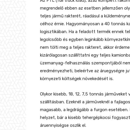
Az FTL (full truck load), azaz komplett rako
megrendelő ebben az esetben jellemzően olya
teljes jármű rakterét, ráadásul a küldeményn
célhoz érnie. Hagyományosan a 40 tonnás ka
logisztikában. Ha a feladott termék ennek tel
legolcsóbb és egyben leginkább környezetkím
nem tölti meg a teljes rakteret, akkor érde
kizárólagosan szállíttatni egy teljes kamionb
üzemanyag-felhasználás szempontjából nem
eredményezheti, beleértve az áruegységre j
környezeti költségek növekedését is.
Olykor kisebb, 18, 12, 7,5 tonnás járműveket
szállításban. Ezeknél a járműveknél a fajlago
magasabb, a legdrágább a furgon esetében. 
helyzet, bár a kisebb tehergépkocsi fogyaszt
áruennyiségse oszlik el.