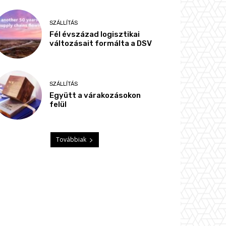
SZÁLLÍTÁS
Fél évszázad logisztikai
változásait formálta a DSV
SZÁLLÍTÁS
Együtt a várakozásokon
felül
Továbbiak