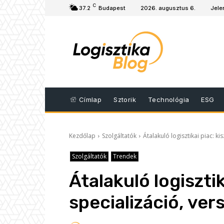
C
37.2
Budapest
2026. augusztus 6.
Jele
Címlap
Sztorik
Technológia
ESG
Kezdőlap
Szolgáltatók
Átalakuló logisztikai piac: k
Szolgáltatók
Trendek
Átalakuló logisztik
specializáció, ve