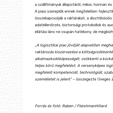
a szállítmányuk állapotáról, mikor, honnan és 
A piaci szereplők ennek megfelelően fejleszt
összekapcsolják a raktárakat, a disztribúci
adatellenőrzés, biztonsági protokollok és aud
ellátási lánc ne csupán hatékony, de megbízh
„A logisztikai piac jövőjét alapvetően megha
raktározás kiszervezése a költségcsökkentés m
alkalmazkodóképességét, csökkenti a kockáza
teljes körű megfelelést. A versenyképes logi
megfelelő kompetenciát, technológiát, szab
szemléletet is jelent”
– összegezte Üveges Z
Forrás és fotó: Raben / FleishmanHillard