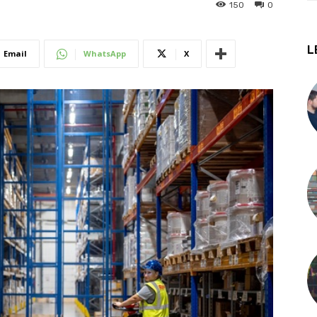
150
0
L
Email
WhatsApp
X