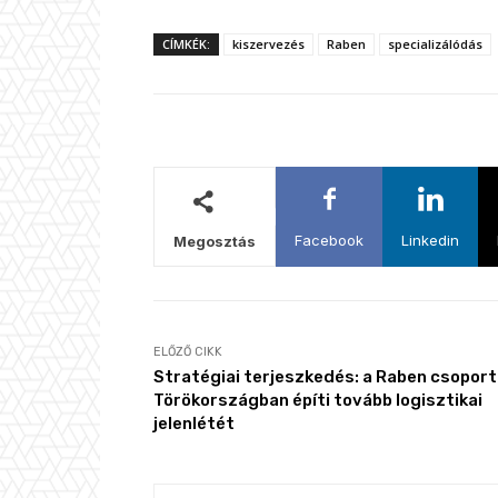
CÍMKÉK:
kiszervezés
Raben
specializálódás
Facebook
Linkedin
Megosztás
ELŐZŐ CIKK
Stratégiai terjeszkedés: a Raben csoport
Törökországban építi tovább logisztikai
jelenlétét