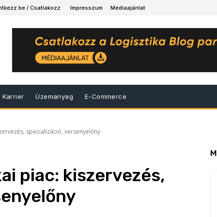
ntkezz be / Csatlakozz
Impresszum
Médiaajánlat
Karrier
Üzemanyag
E-Commerce
iszervezés, specializáció, versenyelőny
M
ai piac: kiszervezés,
rsenyelőny