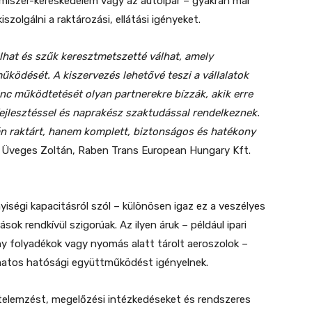
lelmiszer-kereskedelem vagy az autóipar – gyakran már
szolgálni a raktározási, ellátási igényeket.
ulhat és szűk keresztmetszetté válhat, amely
ködését. A kiszervezés lehetővé teszi a vállalatok
ánc működtetését olyan partnerekre bízzák, akik erre
ejlesztéssel és naprakész szaktudással rendelkeznek.
n raktárt, hanem komplett, biztonságos és hatékony
 Üveges Zoltán, Raben Trans European Hungary Kft.
iségi kapacitásról szól – különösen igaz ez a veszélyes
ások rendkívül szigorúak. Az ilyen áruk – például ipari
ny folyadékok vagy nyomás alatt tárolt aeroszolok –
matos hatósági együttműködést igényelnek.
zatelemzést, megelőzési intézkedéseket és rendszeres