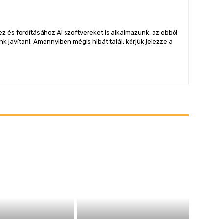
z és fordításához AI szoftvereket is alkalmazunk, az ebből
 javítani. Amennyiben mégis hibát talál, kérjük jelezze a