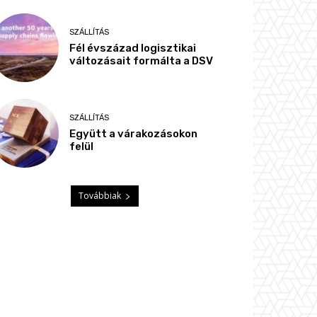
SZÁLLÍTÁS
Fél évszázad logisztikai
változásait formálta a DSV
SZÁLLÍTÁS
Együtt a várakozásokon
felül
Továbbiak