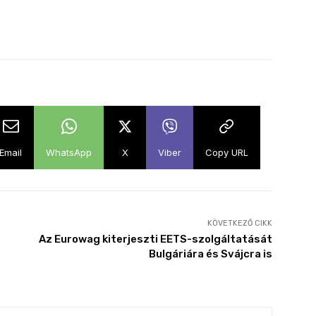
Email
WhatsApp
X
Viber
Copy URL
KÖVETKEZŐ CIKK
Az Eurowag kiterjeszti EETS-szolgáltatását
Bulgáriára és Svájcra is