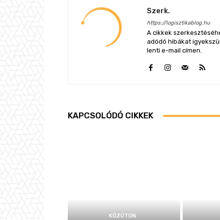
Szerk.
https://logisztikablog.hu
A cikkek szerkesztéséhe
adódó hibákat igyekszünk
lenti e-mail címen.
KAPCSOLÓDÓ CIKKEK
KÖZÚTON