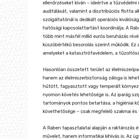
ellenőrzéseket kíván – ideértve a tűzvédelmi
auditálását, valamint a disztribúciós flotta
szolgáltatónál is dedikált operációs kiválós
hatósági kapcsolattartást koordinálja. A Rab
több mint másfél millió eurós beruházás rév
küszöbértékű besorolás szerint működik. Ez 
amelyeket a katasztrófavédelem, a tűzoltósá
Hasonlóan összetett terület az élelmiszeripa
hanem az élelmiszerbiztonság záloga is lehet.
hűtött, fagyasztott vagy temperált környeze
nyomon követés lehetősége is. Az iparág szi
tartományok pontos betartása, a higiéniai k
követhetősége – csak megfelelő szakmai és te
A Raben tapasztalatai alapján a raktározás é
művelet, hanem informatikai kihívás is. Az üg