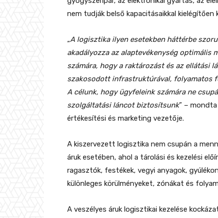
gyógyszeripar, az elektronikai gyártás, az é
nem tudják belső kapacitásaikkal kielégítően ki
„
A logisztika ilyen esetekben háttérbe szor
akadályozza az alaptevékenység optimális mű
számára, hogy a raktározást és az ellátási l
szakosodott infrastruktúrával, folyamatos f
A célunk, hogy ügyfeleink számára ne csupá
szolgáltatási láncot biztosítsunk
” – mondta
értékesítési és marketing vezetője.
A kiszervezett logisztika nem csupán a menny
áruk esetében, ahol a tárolási és kezelési előír
ragasztók, festékek, vegyi anyagok, gyúléko
különleges körülményeket, zónákat és folya
A veszélyes áruk logisztikai kezelése kocká