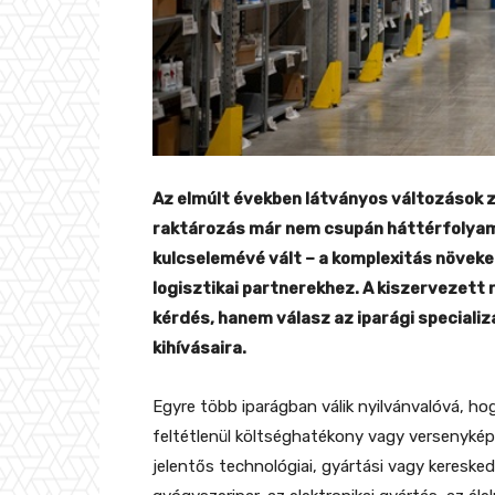
Az elmúlt években látványos változások zaj
raktározás már nem csupán háttérfolyama
kulcselemévé vált – a komplexitás növeke
logisztikai partnerekhez. A kiszervezet
kérdés, hanem válasz az iparági speciali
kihívásaira.
Egyre több iparágban válik nyilvánvalóvá, ho
feltétlenül költséghatékony vagy versenyké
jelentős technológiai, gyártási vagy keresked