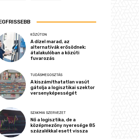
EGFRISSEBB
KÖZÚTON
A dízel marad, az
alternatívák erősödnek:
átalakulóban a közúti
fuvarozás
TUDÁSMEGOSZTÁS
A kiszámíthatatlan vasút
gátolja a logisztikai szektor
versenyképességét
SZAKMAI SZERVEZET
Nő a logisztika, de a
középmezőny nyeresége 85
százalékkal esett vissza