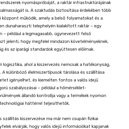
 rendszerek nyomáspróbáját, a raktár infrastruktúrájának
 alkalmasságát is. A szaktudás biztosítása érdekében több
ági központ működik, amely a belső folyamatokat és a
en dunaharaszti telephelyén kialakított raktár – egy
én – például a legmagasabb, úgynevezett felső
azt jelenti, hogy megfelel mindazon követelményeknek,
g és az iparági standardok együttesen előírnak.
ri logisztika, ahol a kiszervezés nemcsak a hatékonyság,
 A különböző élelmiszertípusok tárolása és szállítása
tet igényelhet, és kiemelten fontos a valós idejű
gorú szabályozásai – például a hőmérséklet-
örülmények állandó kontrollja vagy a termékek nyomon
chnológiai háttérrel teljesíthetők.
s szállítás kiszervezése ma már nem csupán fizikai
yfelek elvárják, hogy valós idejű információkat kapjanak