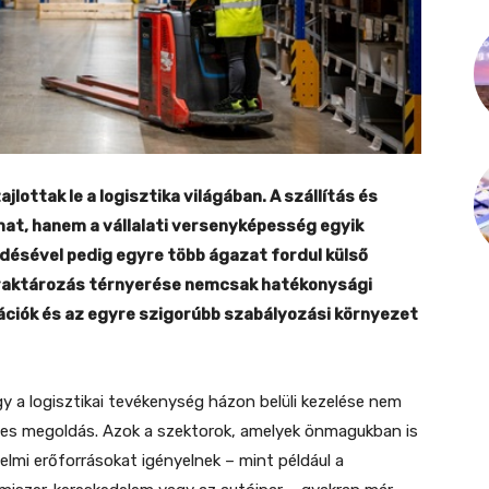
lottak le a logisztika világában. A szállítás és
t, hanem a vállalati versenyképesség egyik
désével pedig egyre több ágazat fordul külső
t raktározás térnyerése nemcsak hatékonysági
zációk és az egyre szigorúbb szabályozási környezet
gy a logisztikai tevékenység házon belüli kezelése nem
pes megoldás. Azok a szektorok, amelyek önmagukban is
elmi erőforrásokat igényelnek – mint például a