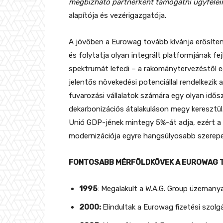
megbízható partnerként támogatni ügyfele
alapítója és vezérigazgatója.
A jövőben a Eurowag tovább kívánja erősíteni
és folytatja olyan integrált platformjának fe
spektrumát lefedi – a rakománytervezéstől e
jelentős növekedési potenciállal rendelkezi
fuvarozási vállalatok számára egy olyan idős
dekarbonizációs átalakuláson megy keresztül.
Unió GDP-jének mintegy 5%-át adja, ezért 
modernizációja egyre hangsúlyosabb szerepe
FONTOSABB MÉRFÖLDKÖVEK A EUROWAG 
1995
: Megalakult a W.A.G. Group üzemanya
2000:
Elindultak a Eurowag fizetési szolgá