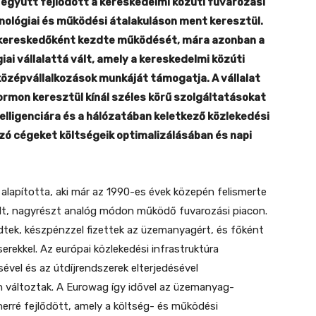
együtt fejlődött a kereskedelmi közúti fuvarozási
nológiai és működési átalakuláson ment keresztül.
kereskedőként kezdte működését, mára azonban a
i vállalattá vált, amely a kereskedelmi közúti
középvállalkozások munkáját támogatja. A vállalat
tformon keresztül kínál széles körű szolgáltatásokat
lligenciára és a hálózatában keletkező közlekedési
zó cégeket költségeik optimalizálásában és napi
alapította, aki már az 1990-es évek közepén felismerte
lt, nagyrészt analóg módon működő fuvarozási piacon.
edtek, készpénzzel fizettek az üzemanyagért, és főként
rekkel. Az európai közlekedési infrastruktúra
ével és az útdíjrendszerek elterjedésével
n változtak. A Eurowag így idővel az üzemanyag-
erré fejlődött, amely a költség- és működési