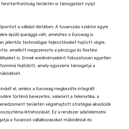
 fenntarthatóság területén is támogatást nyújt
ópontot a vállalat életében. A fuvarozási szektor egyre
kre épülő iparággá vált, amelyhez a Eurowag is
an jelentős technológiai fejlesztéseket hajtott végre,
tte, emellett megszerezte a pénzügyi és fizetési
délyeket is. Ennek eredményeként fokozatosan egyetlen
atformmá fejlődött, amely egyszerre támogatja a
 működését.
indult el, amikor a Eurowag megkezdte integrált
sdére történő bevezetés, valamint a telematika, a
nedzsment területén végrehajtott stratégiai akvizíciók
koszisztéma létrehozását. Ez a rendszer adatelemzési
gatja a fuvarozó vállalkozásokat működésük és