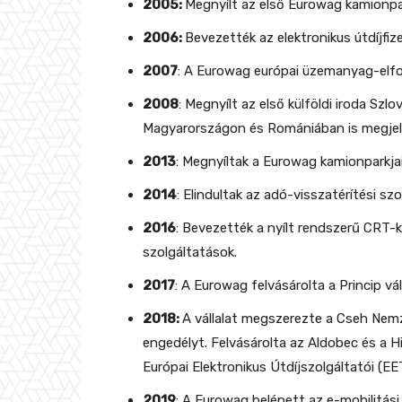
2005:
Megnyílt az első Eurowag kamionp
2006:
Bevezették az elektronikus útdíjfiz
2007
: A Eurowag európai üzemanyag-elf
2008
: Megnyílt az első külföldi iroda S
Magyarországon és Romániában is megjelen
2013
: Megnyíltak a Eurowag kamionparkj
2014
: Elindultak az adó-visszatérítési sz
2016
: Bevezették a nyílt rendszerű CRT-
szolgáltatások.
2017
: A Eurowag felvásárolta a Princip vál
2018:
A vállalat megszerezte a Cseh Nemz
engedélyt. Felvásárolta az Aldobec és a
Európai Elektronikus Útdíjszolgáltatói (EE
2019
: A Eurowag belépett az e-mobilitás