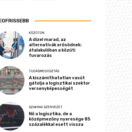
EGFRISSEBB
KÖZÚTON
A dízel marad, az
alternatívák erősödnek:
átalakulóban a közúti
fuvarozás
TUDÁSMEGOSZTÁS
A kiszámíthatatlan vasút
gátolja a logisztikai szektor
versenyképességét
SZAKMAI SZERVEZET
Nő a logisztika, de a
középmezőny nyeresége 85
százalékkal esett vissza