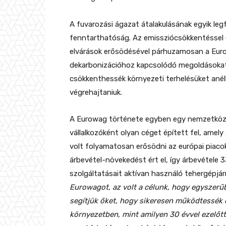
A fuvarozási ágazat átalakulásának egyik le
fenntarthatóság. Az emissziócsökkentéssel 
elvárások erősödésével párhuzamosan a Eur
dekarbonizációhoz kapcsolódó megoldásokat 
csökkenthessék környezeti terhelésüket anél
végrehajtaniuk.
A Eurowag története egyben egy nemzetközi 
vállalkozóként olyan céget épített fel, amely
volt folyamatosan erősödni az európai piac
árbevétel-növekedést ért el, így árbevétele 33
szolgáltatásait aktívan használó tehergépjá
Eurowagot, az volt a célunk, hogy egyszerű
segítjük őket, hogy sikeresen működtessék é
környezetben, mint amilyen 30 évvel ezelőt