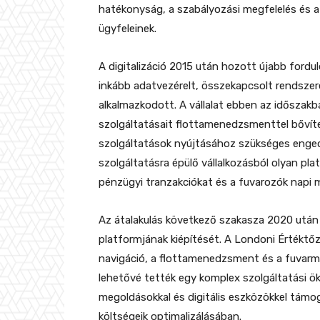
hatékonyság, a szabályozási megfelelés és a
ügyfeleinek.
A digitalizáció 2015 után hozott újabb fordul
inkább adatvezérelt, összekapcsolt rendszere
alkalmazkodott. A vállalat ebben az időszakb
szolgáltatásait flottamenedzsmenttel bővíte
szolgáltatások nyújtásához szükséges enge
szolgáltatásra épülő vállalkozásból olyan pl
pénzügyi tranzakciókat és a fuvarozók napi
Az átalakulás következő szakasza 2020 után 
platformjának kiépítését. A Londoni Értéktőz
navigáció, a flottamenedzsment és a fuvarme
lehetővé tették egy komplex szolgáltatási ö
megoldásokkal és digitális eszközökkel támo
költségeik optimalizálásában.