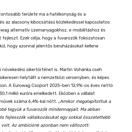
gfontosabb területe ma a hatékonyság és a
és az alacsony kibocsátású közlekedéssel kapcsolatos
owag alternatív üzemanyagokhoz, e-mobilitáshoz és
fejleszt. Ezek célja, hogy a fuvarozók fokozatosan
kül, hogy azonnal jelentős beruházásokat kellene
növekedési sikertörténet is. Martin Vohánka cseh
 sikeresen helytállt a nemzetközi versenyben, és képes
okon. A Eurowag Csoport 2025-ben 12,9%-os éves nettó
0,1 millió euróra emelkedett. Eközben a vállalat
rművek száma 6,4%-kal nőtt. „
Amikor megalapítottuk a
bbé tegyük a fuvarozók mindennapjait. Ma abban
s fejlesszék vállalkozásukat egy sokkal összetettebb
t volt. Az ambíciónk azonban nem változott: