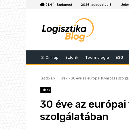
C
21.4
Budapest
2026. augusztus 8.
Jele
Címlap
Sztorik
Technológia
ESG
Kezdőlap
Hírek
30 éve az európai fuvarozás szolg
Hírek
30 éve az európai
szolgálatában