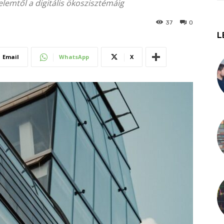
emtől a digitális ökoszisztémáig
37
0
L
Email
WhatsApp
X