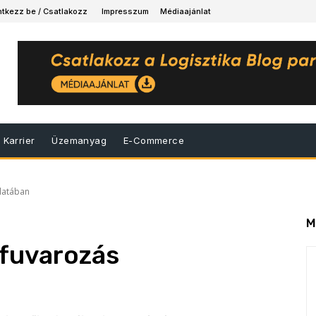
ntkezz be / Csatlakozz
Impresszum
Médiaajánlat
Karrier
Üzemanyag
E-Commerce
álatában
M
 fuvarozás