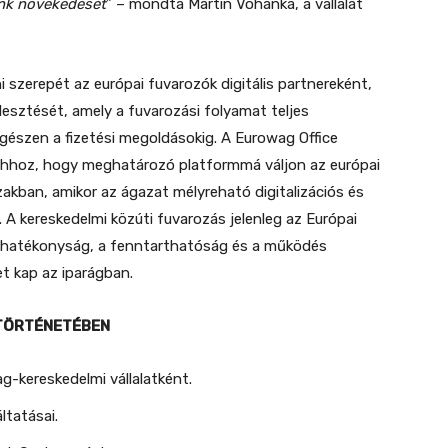
ink növekedését
” – mondta Martin Vohánka, a vállalat
 szerepét az európai fuvarozók digitális partnereként,
jlesztését, amely a fuvarozási folyamat teljes
gészen a fizetési megoldásokig. A Eurowag Office
k ahhoz, hogy meghatározó platformmá váljon az európai
zakban, amikor az ágazat mélyreható digitalizációs és
 A kereskedelmi közúti fuvarozás jelenleg az Európai
a hatékonyság, a fenntarthatóság és a működés
t kap az iparágban.
TÖRTÉNETÉBEN
g-kereskedelmi vállalatként.
ltatásai.