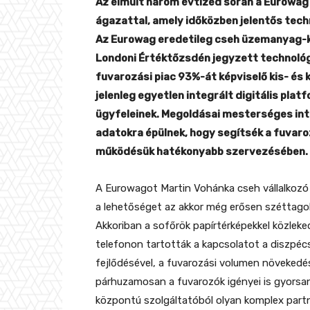
Az elmúlt három évtized során a Eurowag 
ágazattal, amely időközben jelentős tech
Az Eurowag eredetileg cseh üzemanyag-
Londoni Értéktőzsdén jegyzett technológia
fuvarozási piac 93%-át képviselő kis- és 
jelenleg egyetlen integrált digitális pla
ügyfeleinek. Megoldásai mesterséges inte
adatokra épülnek, hogy segítsék a fuvaro
működésük hatékonyabb szervezésében.
A Eurowagot Martin Vohánka cseh vállalkozó 
a lehetőséget az akkor még erősen széttago
Akkoriban a sofőrök papírtérképekkel közlek
telefonon tartották a kapcsolatot a diszpécse
fejlődésével, a fuvarozási volumen növekedés
párhuzamosan a fuvarozók igényei is gyorsa
központú szolgáltatóból olyan komplex partn