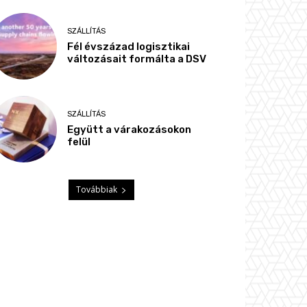
SZÁLLÍTÁS
Fél évszázad logisztikai
változásait formálta a DSV
SZÁLLÍTÁS
Együtt a várakozásokon
felül
Továbbiak