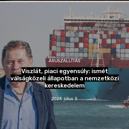
ÁRUSZÁLLÍTÁS
Viszlát, piaci egyensúly: ismét
válságközeli állapotban a nemzetközi
kereskedelem
2024. július 3.