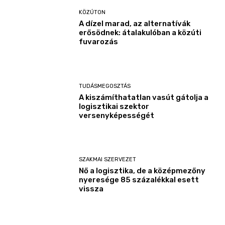
KÖZÚTON
A dízel marad, az alternatívák
erősödnek: átalakulóban a közúti
fuvarozás
TUDÁSMEGOSZTÁS
A kiszámíthatatlan vasút gátolja a
logisztikai szektor
versenyképességét
SZAKMAI SZERVEZET
Nő a logisztika, de a középmezőny
nyeresége 85 százalékkal esett
vissza