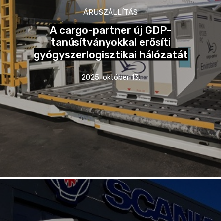
ÁRUSZÁLLÍTÁS
A cargo-partner új GDP-
tanúsítványokkal erősíti
gyógyszerlogisztikai hálózatát
2025. október 13.