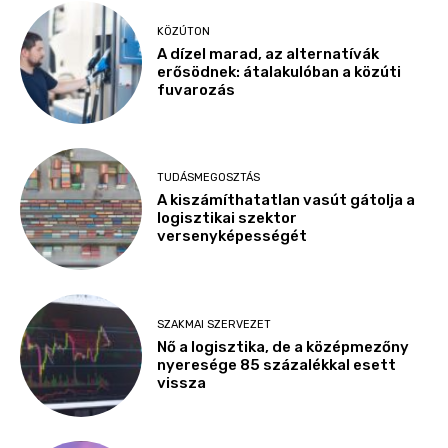
KÖZÚTON
A dízel marad, az alternatívák
erősödnek: átalakulóban a közúti
fuvarozás
TUDÁSMEGOSZTÁS
A kiszámíthatatlan vasút gátolja a
logisztikai szektor
versenyképességét
SZAKMAI SZERVEZET
Nő a logisztika, de a középmezőny
nyeresége 85 százalékkal esett
vissza