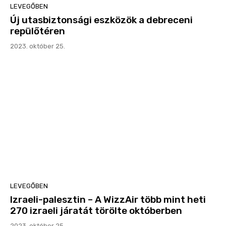
LEVEGŐBEN
Új utasbiztonsági eszközök a debreceni
repülőtéren
2023. október 25.
LEVEGŐBEN
Izraeli-palesztin – A WizzAir több mint heti
270 izraeli járatát törölte októberben
2023. október 25.