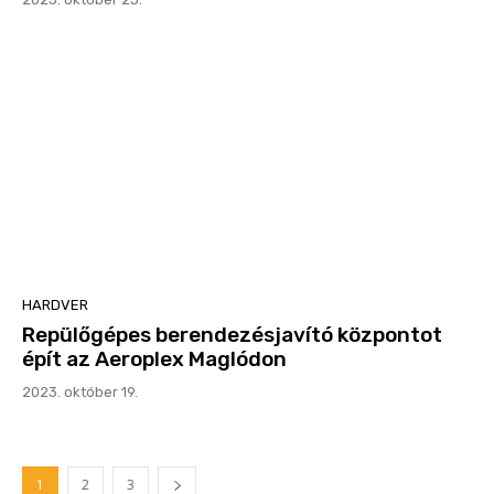
HARDVER
Repülőgépes berendezésjavító központot
épít az Aeroplex Maglódon
2023. október 19.
1
2
3