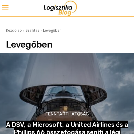
Kezdőlap
Szállítás
Levegőben
Levegőben
FENNTARTHATÓSÁG
A DSV, a Microsoft, a United Airlines és a
Phillips 66 összefogása segíti a légi