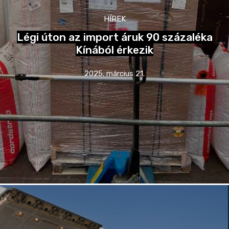
HÍREK
Légi úton az import áruk 90 százaléka
Kínából érkezik
2025. március 21.