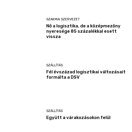
SZAKMAI SZERVEZET
Nő a logisztika, de a középmezőny
nyeresége 85 százalékkal esett
vissza
SZÁLLÍTÁS
Fél évszázad logisztikai változásait
formálta a DSV
SZÁLLÍTÁS
Együtt a várakozásokon felül