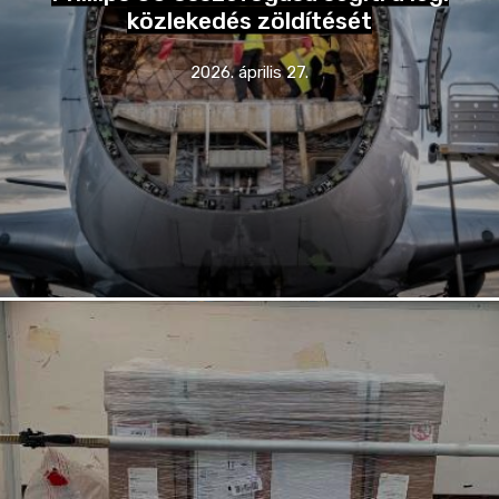
közlekedés zöldítését
2026. április 27.