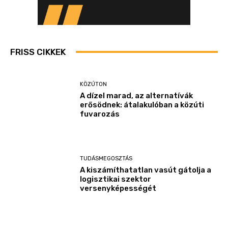
FRISS CIKKEK
KÖZÚTON
A dízel marad, az alternatívák
erősödnek: átalakulóban a közúti
fuvarozás
TUDÁSMEGOSZTÁS
A kiszámíthatatlan vasút gátolja a
logisztikai szektor
versenyképességét