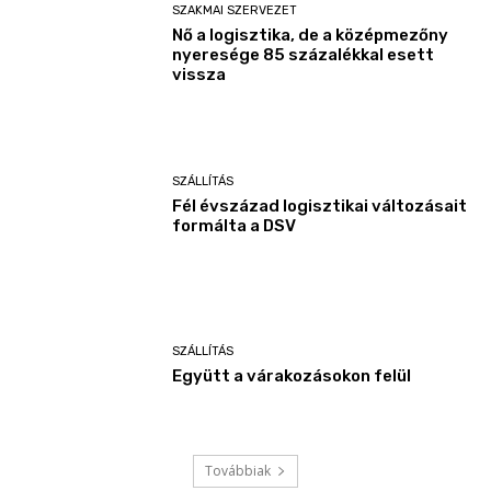
SZAKMAI SZERVEZET
Nő a logisztika, de a középmezőny
nyeresége 85 százalékkal esett
vissza
SZÁLLÍTÁS
Fél évszázad logisztikai változásait
formálta a DSV
SZÁLLÍTÁS
Együtt a várakozásokon felül
Továbbiak