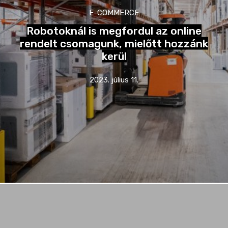
E-COMMERCE
Robotoknál is megfordul az online
rendelt csomagunk, mielőtt hozzánk
kerül
2023. július 11.