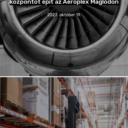
központot épít az Aeroplex Maglódon
2023. október 19.