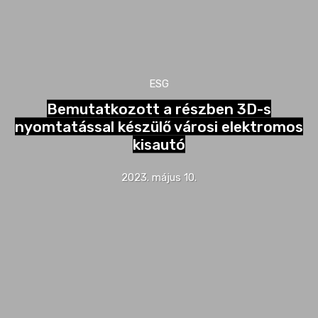
ESG
Bemutatkozott a részben 3D-s
nyomtatással készülő városi elektromos
kisautó
2023. május 10.