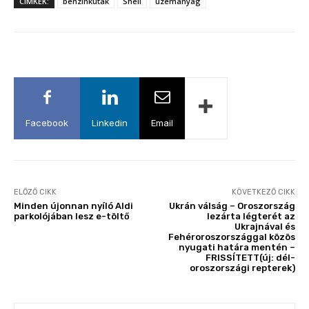
CÍMKÉK:
benzinkutak
Shell
üzemanyag
Facebook
Linkedin
Email
ELŐZŐ CIKK
KÖVETKEZŐ CIKK
Minden újonnan nyíló Aldi
Ukrán válság – Oroszország
parkolójában lesz e-töltő
lezárta légterét az
Ukrajnával és
Fehéroroszországgal közös
nyugati határa mentén –
FRISSÍTETT(új: dél-
oroszországi repterek)