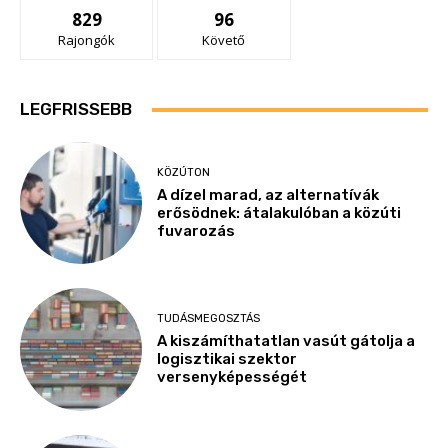
829
96
Rajongók
Követő
LEGFRISSEBB
KÖZÚTON
A dízel marad, az alternatívák
erősödnek: átalakulóban a közúti
fuvarozás
TUDÁSMEGOSZTÁS
A kiszámíthatatlan vasút gátolja a
logisztikai szektor
versenyképességét