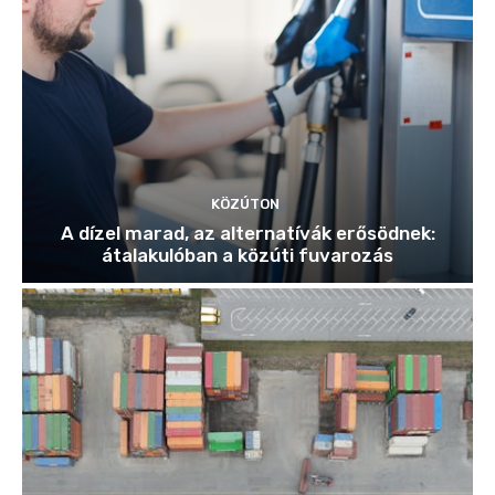
KÖZÚTON
A dízel marad, az alternatívák erősödnek:
átalakulóban a közúti fuvarozás