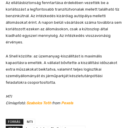
Az ellátásbiztonság fenntartása érdekében vezették be a
korlátozást a legfontosabb tranzitútvonalak mellett található tíz
benzinkútnál. Az intézkedés kizárólag autópálya melletti
állomásokat érint. A napon belüli vásárlások száma továbbra sem
korlátozott ezeken az állomásokon, csak a kútoszlop által
kiadható egyszeri mennyiség. Az intézkedés visszavonásig
érvényes.
A Shell közölte: az üzemanyag-kiszállítást is maximális
kapacitásra emelték. A vállalat bővítette a kiszállítási időszakot
extra műszakokat beiktatva, valamint teljes logisztikai
személyállományát és járműparkját készletutánpótlási
feladatokra csoportosította.
MTI
Címlapfotó:
Szabolcs Toth
from
Pexels
FORRÁS:
MTI