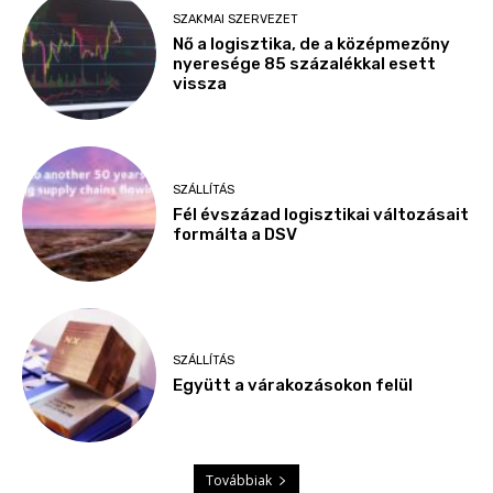
SZAKMAI SZERVEZET
Nő a logisztika, de a középmezőny
nyeresége 85 százalékkal esett
vissza
SZÁLLÍTÁS
Fél évszázad logisztikai változásait
formálta a DSV
SZÁLLÍTÁS
Együtt a várakozásokon felül
Továbbiak