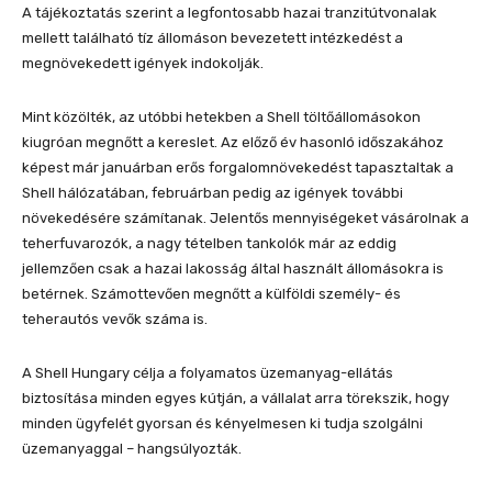
A tájékoztatás szerint a legfontosabb hazai tranzitútvonalak
mellett található tíz állomáson bevezetett intézkedést a
megnövekedett igények indokolják.
Mint közölték, az utóbbi hetekben a Shell töltőállomásokon
kiugróan megnőtt a kereslet. Az előző év hasonló időszakához
képest már januárban erős forgalomnövekedést tapasztaltak a
Shell hálózatában, februárban pedig az igények további
növekedésére számítanak. Jelentős mennyiségeket vásárolnak a
teherfuvarozók, a nagy tételben tankolók már az eddig
jellemzően csak a hazai lakosság által használt állomásokra is
betérnek. Számottevően megnőtt a külföldi személy- és
teherautós vevők száma is.
A Shell Hungary célja a folyamatos üzemanyag-ellátás
biztosítása minden egyes kútján, a vállalat arra törekszik, hogy
minden ügyfelét gyorsan és kényelmesen ki tudja szolgálni
üzemanyaggal – hangsúlyozták.