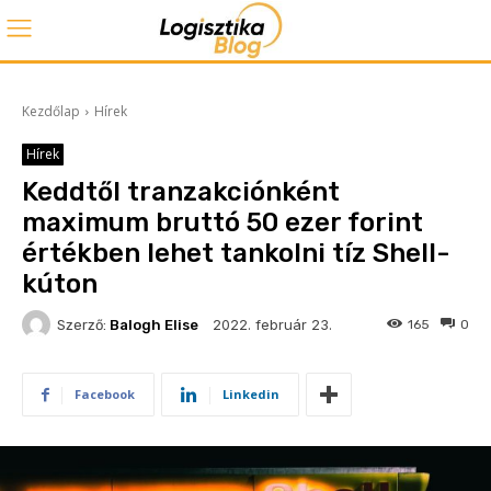
Kezdőlap
Hírek
Hírek
Keddtől tranzakciónként
maximum bruttó 50 ezer forint
értékben lehet tankolni tíz Shell-
kúton
2022. február 23.
Szerző:
Balogh Elise
165
0
Facebook
Linkedin