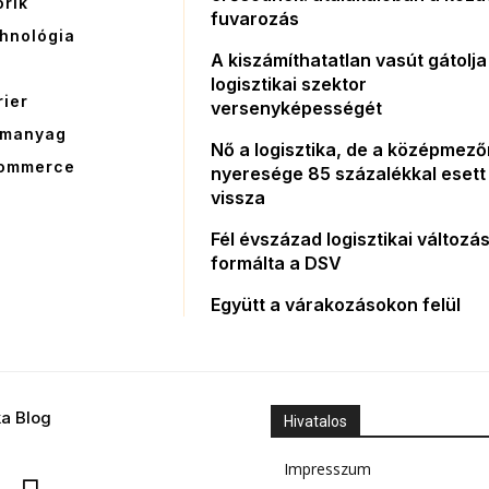
orik
fuvarozás
hnológia
A kiszámíthatatlan vasút gátolja
G
logisztikai szektor
rier
versenyképességét
manyag
Nő a logisztika, de a középmez
ommerce
nyeresége 85 százalékkal esett
vissza
Fél évszázad logisztikai változás
formálta a DSV
Együtt a várakozásokon felül
ka Blog
Hivatalos
Impresszum