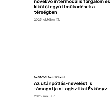
növekvő intermodális forgalom és
kikötői együttműködések a
térségben
2025. október 13.
SZAKMAI SZERVEZET
Az utánpótlás-nevelést is
támogatja a Logisztikai Évkönyv
2025. május 7.