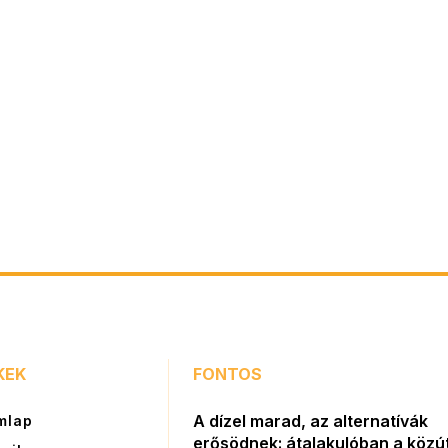
KEK
FONTOS
A dízel marad, az alternatívák
mlap
erősödnek: átalakulóban a közút