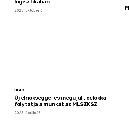
logisztikában
F
2025. október 6.
HÍREK
Új elnökséggel és megújult célokkal
folytatja a munkát az MLSZKSZ
2025. április 16.