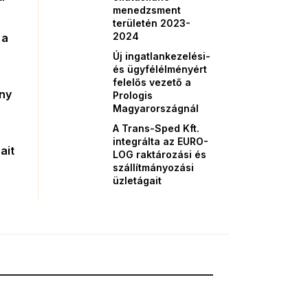
menedzsment
területén 2023-
2024
 a
Új ingatlankezelési-
és ügyfélélményért
felelős vezető a
őny
Prologis
Magyarországnál
A Trans-Sped Kft.
integrálta az EURO-
ait
LOG raktározási és
szállítmányozási
üzletágait