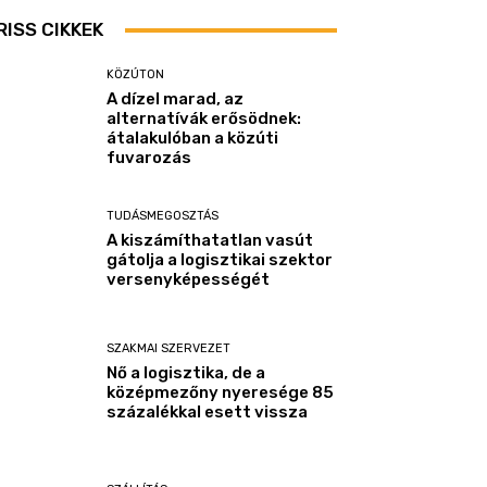
RISS CIKKEK
KÖZÚTON
A dízel marad, az
alternatívák erősödnek:
átalakulóban a közúti
fuvarozás
TUDÁSMEGOSZTÁS
A kiszámíthatatlan vasút
gátolja a logisztikai szektor
versenyképességét
SZAKMAI SZERVEZET
Nő a logisztika, de a
középmezőny nyeresége 85
százalékkal esett vissza