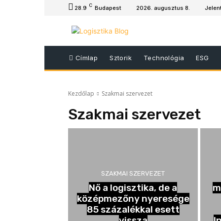
C
28.9
Budapest
2026. augusztus 8.
Jelen
Címlap
Sztorik
Technológia
ESG
Kezdőlap
Szakmai szervezet
Szakmai szervezet
SZAKMAI SZERVEZET
Nő a logisztika, de a
m
középmezőny nyeresége
85 százalékkal esett
vissza
I