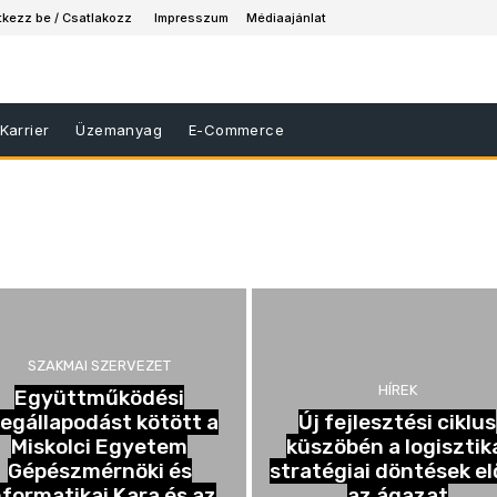
tkezz be / Csatlakozz
Impresszum
Médiaajánlat
Karrier
Üzemanyag
E-Commerce
SZAKMAI SZERVEZET
HÍREK
Együttműködési
egállapodást kötött a
Új fejlesztési ciklus
Miskolci Egyetem
küszöbén a logisztik
Gépészmérnöki és
stratégiai döntések el
nformatikai Kara és az
az ágazat