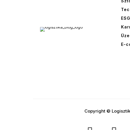
Szt
Tec
ES
Kar
Üze
E-c
Copyright © Logiszti