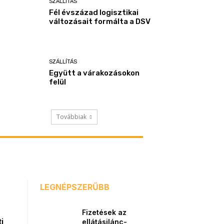
SZÁLLÍTÁS
Fél évszázad logisztikai
változásait formálta a DSV
SZÁLLÍTÁS
Együtt a várakozásokon
felül
Továbbiak
LEGNÉPSZERŰBB
Fizetések az
i
ellátásilánc-