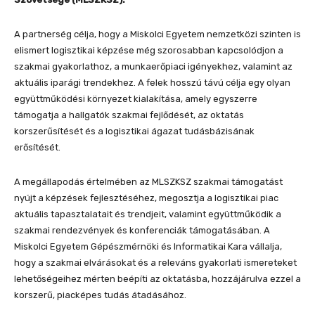
A partnerség célja, hogy a Miskolci Egyetem nemzetközi szinten is
elismert logisztikai képzése még szorosabban kapcsolódjon a
szakmai gyakorlathoz, a munkaerőpiaci igényekhez, valamint az
aktuális iparági trendekhez. A felek hosszú távú célja egy olyan
együttműködési környezet kialakítása, amely egyszerre
támogatja a hallgatók szakmai fejlődését, az oktatás
korszerűsítését és a logisztikai ágazat tudásbázisának
erősítését.
A megállapodás értelmében az MLSZKSZ szakmai támogatást
nyújt a képzések fejlesztéséhez, megosztja a logisztikai piac
aktuális tapasztalatait és trendjeit, valamint együttműködik a
szakmai rendezvények és konferenciák támogatásában. A
Miskolci Egyetem Gépészmérnöki és Informatikai Kara vállalja,
hogy a szakmai elvárásokat és a releváns gyakorlati ismereteket
lehetőségeihez mérten beépíti az oktatásba, hozzájárulva ezzel a
korszerű, piacképes tudás átadásához.