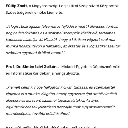
Fülöp Zsolt
, a Magyarországi Logisztikai Szolgáltató Központok
Szövetségének elnöke kiemelte:
„A logisztikai ágazat folyamatos fejlődése miatt különösen fontos,
hogy a felsőoktatás és a szakmai szereplők között élő, tartalmas
kapcsolat alakuljon ki. Hisszük, hogy a közösen végzett szakmai
munka hosszú távon a hallgatók, az oktatás és a logisztikai szektor
számára egyaránt értéket teremt.”
Prof. Dr. Siménfalvi Zoltán
, a Miskolci Egyetem Gépészmérnöki
és Informatikai Kar dékánja hangsúlyozta:
„Kiemelt célunk, hogy hallgatóink olyan tudással és szemlélettel
lépjenek ki a munka világába, amely egyszerre épít stabil elméleti
alapokra és korszerű szakmai tapasztalatokra. Az ilyen
együttműködések jelentősen hozzájárulnak a gyakorlatorientált
mérnökképzés további erősítéséhez.”
Az együttműködés új lehetőségeket nyit a szakmai