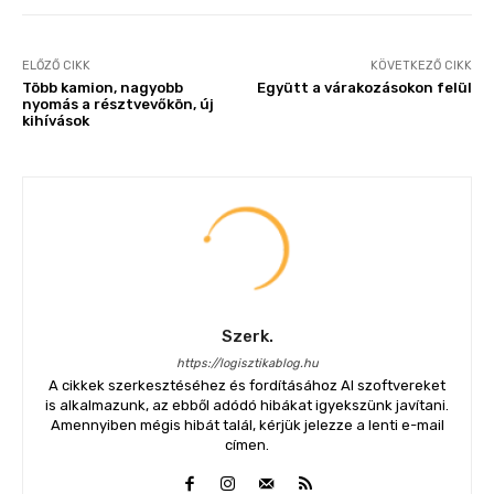
ELŐZŐ CIKK
KÖVETKEZŐ CIKK
Több kamion, nagyobb
Együtt a várakozásokon felül
nyomás a résztvevőkön, új
kihívások
Szerk.
https://logisztikablog.hu
A cikkek szerkesztéséhez és fordításához AI szoftvereket
is alkalmazunk, az ebből adódó hibákat igyekszünk javítani.
Amennyiben mégis hibát talál, kérjük jelezze a lenti e-mail
címen.