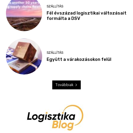
SZÁLLÍTÁS
Fél évszázad logisztikai változásait
formálta a DSV
SZÁLLÍTÁS
Együtt a várakozásokon felül
Továbbiak