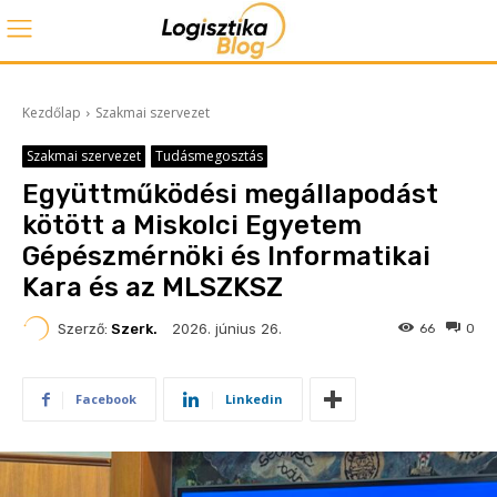
Kezdőlap
Szakmai szervezet
Szakmai szervezet
Tudásmegosztás
Együttműködési megállapodást
kötött a Miskolci Egyetem
Gépészmérnöki és Informatikai
Kara és az MLSZKSZ
2026. június 26.
Szerző:
Szerk.
66
0
Facebook
Linkedin