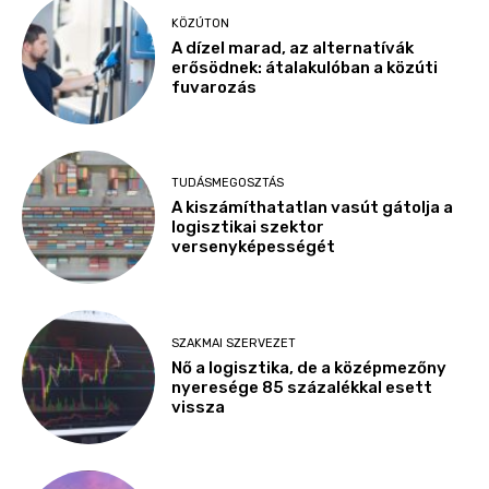
KÖZÚTON
A dízel marad, az alternatívák
erősödnek: átalakulóban a közúti
fuvarozás
TUDÁSMEGOSZTÁS
A kiszámíthatatlan vasút gátolja a
logisztikai szektor
versenyképességét
SZAKMAI SZERVEZET
Nő a logisztika, de a középmezőny
nyeresége 85 százalékkal esett
vissza