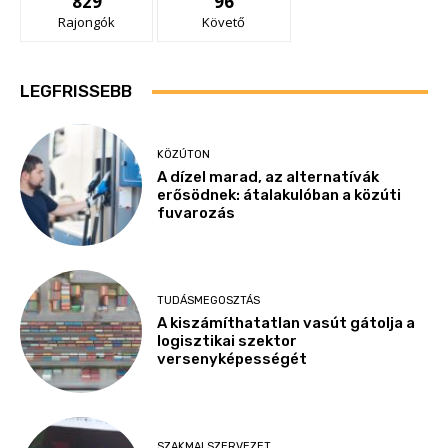
829
96
Rajongók
Követő
LEGFRISSEBB
KÖZÚTON
A dízel marad, az alternatívák
erősödnek: átalakulóban a közúti
fuvarozás
TUDÁSMEGOSZTÁS
A kiszámíthatatlan vasút gátolja a
logisztikai szektor
versenyképességét
SZAKMAI SZERVEZET