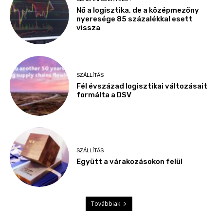
Nő a logisztika, de a középmezőny
nyeresége 85 százalékkal esett
vissza
SZÁLLÍTÁS
Fél évszázad logisztikai változásait
formálta a DSV
SZÁLLÍTÁS
Együtt a várakozásokon felül
Továbbiak