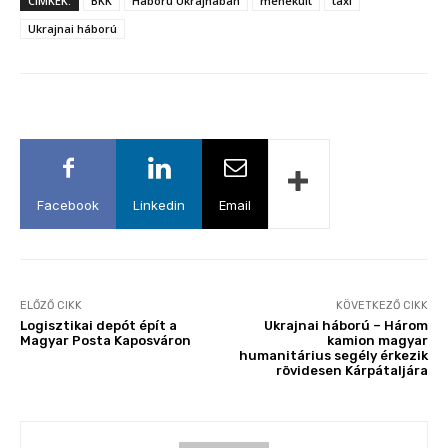
CÍMKÉK:
BKK
Háború Ukrajnában
menekült
taxi
Ukrajnai háború
Facebook
Linkedin
Email
ELŐZŐ CIKK
KÖVETKEZŐ CIKK
Logisztikai depót épít a
Ukrajnai háború – Három
Magyar Posta Kaposváron
kamion magyar
humanitárius segély érkezik
rövidesen Kárpátaljára