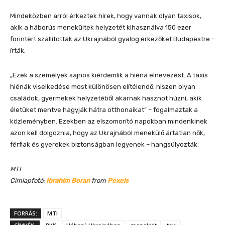
Mindeközben arról érkeztek hírek, hogy vannak olyan taxisok,
akik a háborús menekültek helyzetét kihasználva 150 ezer
forintért szállították az Ukrajnából gyalog érkezőket Budapestre –
írták.
„Ezek a személyek sajnos kiérdemlik a hiéna elnevezést. A taxis
hiénák viselkedése most különösen elítélendő, hiszen olyan
családok, gyermekek helyzetéből akarnak hasznot húzni, akik
életüket mentve hagyják hátra otthonaikat” – fogalmaztak a
közleményben. Ezekben az elszomorító napokban mindenkinek
azon kell dolgoznia, hogy az Ukrajnából menekülő ártatlan nők,
férfiak és gyerekek biztonságban legyenek – hangsúlyozták.
MTI
Címlapfotó:
Ibrahim Boran
from
Pexels
FORRÁS:
MTI