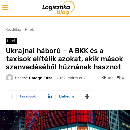
Kezdőlap
Hírek
Hírek
Ukrajnai háború – A BKK és a
taxisok elítélik azokat, akik mások
szenvedéséből húznának hasznot
2022. március 2.
Szerző:
Balogh Elise
154
0
Facebook
Linkedin