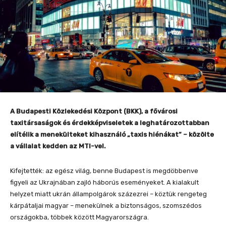
A Budapesti Közlekedési Központ (BKK), a fővárosi
taxitársaságok és érdekképviseletek a leghatározottabban
elítélik a menekülteket kihasználó „taxis hiénákat” – közölte
a vállalat kedden az MTI-vel.
Kifejtették: az egész világ, benne Budapest is megdöbbenve
figyeli az Ukrajnában zajló háborús eseményeket. A kialakult
helyzet miatt ukrán állampolgárok százezrei – köztük rengeteg
kárpátaljai magyar – menekülnek a biztonságos, szomszédos
országokba, többek között Magyarországra.