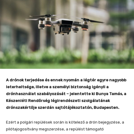
A drónok terjedése és ennek nyomán a légtér egyre nagyobb
leterheltsége, illetve a személyi biztonság igényli a
drónhasználat szabályozását – jelentette ki Bunya Tamás, a
Készenléti Rendőrség légirendészeti szolgálatának
drónszakértője szerdán sajtótájékoztatón, Budapesten.
Ezért a polgári repülések során is kötelező a drón bejegyzése, a
pilótajogosítvány megszerzése, a repülést támogató