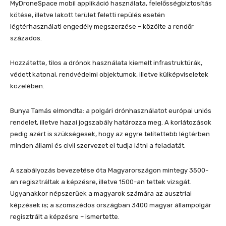
MyDroneSpace mobil applikáció használata, felelősségbiztosítás
kötése, illetve lakott terület feletti repülés esetén
légtérhasználati engedély megszerzése – közölte a rendőr
százados.
Hozzátette, tilos a drónok használata kiemelt infrastruktúrák,
védett katonai, rendvédelmi objektumok, illetve külképviseletek
közelében.
Bunya Tamás elmondta: a polgári drónhasználatot európai uniós
rendelet, illetve hazai jogszabály határozza meg. A korlátozások
pedig azért is szükségesek, hogy az egyre telítettebb légtérben
minden állami és civil szervezet el tudja látni a feladatát.
A szabályozás bevezetése óta Magyarországon mintegy 3500-
an regisztráltak a képzésre, illetve 1500-an tettek vizsgát.
Ugyanakkor népszerűek a magyarok számára az ausztriai
képzések is; a szomszédos országban 3400 magyar állampolgár
regisztrált a képzésre – ismertette.