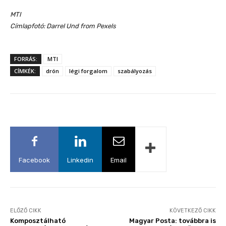
MTI
Címlapfotó:
Darrel Und
from Pexels
FORRÁS:
MTI
CÍMKÉK:
drón
légi forgalom
szabályozás
Facebook
Linkedin
Email
ELŐZŐ CIKK
KÖVETKEZŐ CIKK
Komposztálható
Magyar Posta: továbbra is