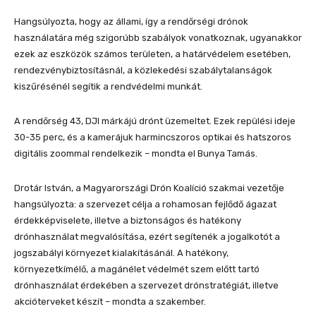
Hangsúlyozta, hogy az állami, így a rendőrségi drónok
használatára még szigorúbb szabályok vonatkoznak, ugyanakkor
ezek az eszközök számos területen, a határvédelem esetében,
rendezvénybiztosításnál, a közlekedési szabálytalanságok
kiszűrésénél segítik a rendvédelmi munkát.
A rendőrség 43, DJI márkájú drónt üzemeltet. Ezek repülési ideje
30-35 perc, és a kamerájuk harmincszoros optikai és hatszoros
digitális zoommal rendelkezik – mondta el Bunya Tamás.
Drotár István, a Magyarországi Drón Koalíció szakmai vezetője
hangsúlyozta: a szervezet célja a rohamosan fejlődő ágazat
érdekképviselete, illetve a biztonságos és hatékony
drónhasználat megvalósítása, ezért segítenék a jogalkotót a
jogszabályi környezet kialakításánál. A hatékony,
környezetkímélő, a magánélet védelmét szem előtt tartó
drónhasználat érdekében a szervezet drónstratégiát, illetve
akcióterveket készít – mondta a szakember.