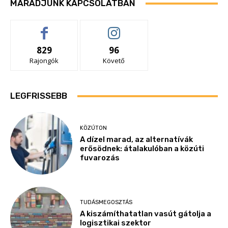
MARADJUNK KAPCSOLATBAN
829
96
Rajongók
Követő
LEGFRISSEBB
KÖZÚTON
A dízel marad, az alternatívák
erősödnek: átalakulóban a közúti
fuvarozás
TUDÁSMEGOSZTÁS
A kiszámíthatatlan vasút gátolja a
logisztikai szektor