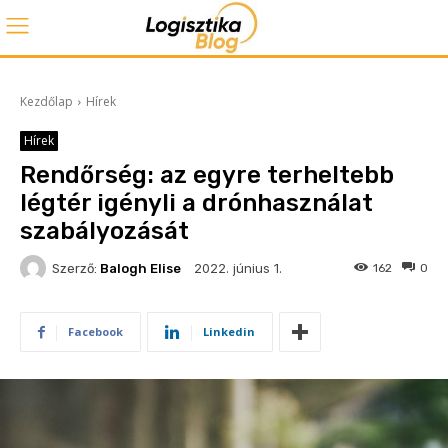
Kezdőlap
Hírek
Hírek
Rendőrség: az egyre terheltebb
légtér igényli a drónhasználat
szabályozását
2022. június 1.
Szerző:
Balogh Elise
162
0
Facebook
Linkedin