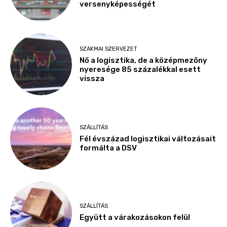
versenyképességét
SZAKMAI SZERVEZET
Nő a logisztika, de a középmezőny
nyeresége 85 százalékkal esett
vissza
SZÁLLÍTÁS
Fél évszázad logisztikai változásait
formálta a DSV
SZÁLLÍTÁS
Együtt a várakozásokon felül