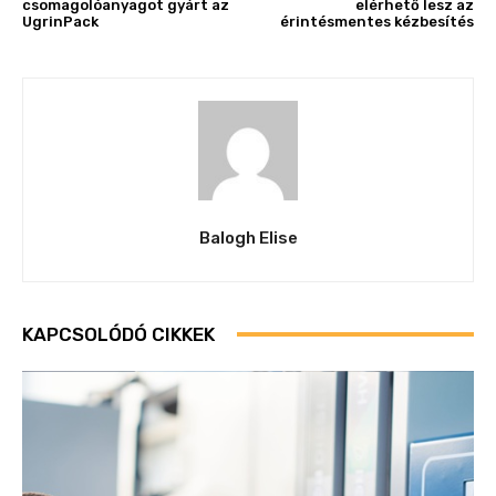
csomagolóanyagot gyárt az
elérhető lesz az
UgrinPack
érintésmentes kézbesítés
Balogh Elise
KAPCSOLÓDÓ CIKKEK